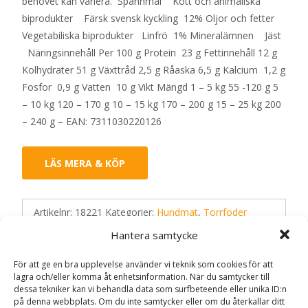
behovet kan variera. Spannmål Kött och animaliska
biprodukter Färsk svensk kyckling 12% Oljor och fetter
Vegetabiliska biprodukter Linfrö 1% Mineralämnen Jäst
Näringsinnehåll Per 100 g Protein 23 g Fettinnehåll 12 g
Kolhydrater 51 g Växttråd 2,5 g Råaska 6,5 g Kalcium 1,2 g
Fosfor 0,9 g Vatten 10 g Vikt Mängd 1 – 5 kg 55 -120 g 5
– 10 kg 120 – 170 g 10 – 15 kg 170 – 200 g 15 – 25 kg 200
– 240 g – EAN: 7311030220126
LÄS MERA & KÖP
Artikelnr:
18221
Kategorier:
Hundmat
,
Torrfoder
Etikett:
Doggy
Hantera samtycke
För att ge en bra upplevelse använder vi teknik som cookies för att
Recensioner (0)
lagra och/eller komma åt enhetsinformation. När du samtycker till
dessa tekniker kan vi behandla data som surfbeteende eller unika ID:n
på denna webbplats. Om du inte samtycker eller om du återkallar ditt