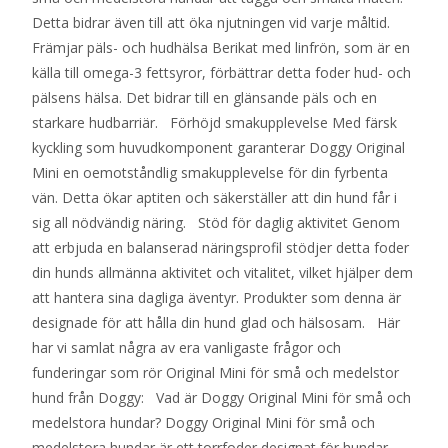
Detta bidrar även till att öka njutningen vid varje måltid.
Främjar päls- och hudhälsa Berikat med linfrön, som är en
källa till omega-3 fettsyror, förbättrar detta foder hud- och
pälsens hälsa. Det bidrar till en glänsande päls och en
starkare hudbarriär. Förhöjd smakupplevelse Med färsk
kyckling som huvudkomponent garanterar Doggy Original
Mini en oemotståndlig smakupplevelse för din fyrbenta
vän. Detta ökar aptiten och säkerställer att din hund får i
sig all nödvändig näring. Stöd för daglig aktivitet Genom
att erbjuda en balanserad näringsprofil stödjer detta foder
din hunds allmänna aktivitet och vitalitet, vilket hjälper dem
att hantera sina dagliga äventyr. Produkter som denna är
designade för att hålla din hund glad och hälsosam. Här
har vi samlat några av era vanligaste frågor och
funderingar som rör Original Mini för små och medelstor
hund från Doggy: Vad är Doggy Original Mini för små och
medelstora hundar? Doggy Original Mini för små och
medelstora hundar är ett torrfoder designat för hundar