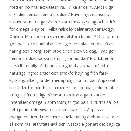
med en normal aktivitetsnivå. Vilka är de huvudsakliga
ingredienserna i denna produkt? Huvudingredienserna
inkluderar naturliga råvaror som färsk kyckling och linfrön
för omega-3-syror. Vilka hälsofördelar erbjuder Doggy
Original Mini för små och medelstora hundar? Det främjar
god päls- och hudhälsa samt ger en balanserad nivå av
näring och energi som stödjer en aktiv vardag. Vad gör
denna produkt särskilt lämplig för hundar? Produkten är
särskilt lämplig för hundar på grund av sina små bitar,
naturliga ingredienser och smakförhöjning från färsk
kyckling, vilket gör det mer aptitligt för hundar. Anpassat
torrfoder för mindre och medelstora hundar, mindre bitar.
Tillagat på naturliga råvaror utan konstiga tillsatser.
Innehåller omega-3 som främjar god päls & hudhälsa. Se
detaljerad fodergiva på säckens baksida. Anpassa
mängden efter djurets individuella näringsbehov. Faktorer
så som ras, aktivitetsnivå och livsstadie gör att det dagliga