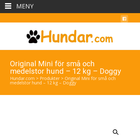
MENY
Original Mini för små och
medelstor hund – 12 kg – Doggy
Hundar.com
>
Produkter
>
Original Mini för små och
medelstor hund – 12 kg – Doggy