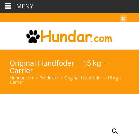
MENY
Original Hundfoder – 15 kg –
Carrier
Hundar.com
>
Produkter
>
Original Hundfoder – 15 kg –
Carrier