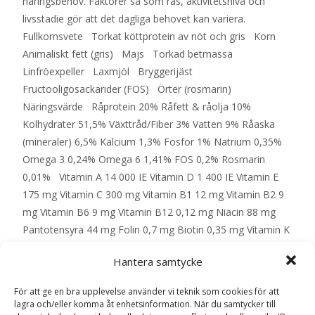
näringsbehov. Faktorer så som ras, aktivitetsnivå och
livsstadie gör att det dagliga behovet kan variera.
Fullkornsvete Torkat köttprotein av nöt och gris Korn
Animaliskt fett (gris) Majs Torkad betmassa
Linfröexpeller Laxmjöl Bryggerijäst
Fructooligosackarider (FOS) Örter (rosmarin)
Näringsvärde Råprotein 20% Råfett & råolja 10%
Kolhydrater 51,5% Växttråd/Fiber 3% Vatten 9% Råaska
(mineraler) 6,5% Kalcium 1,3% Fosfor 1% Natrium 0,35%
Omega 3 0,24% Omega 6 1,41% FOS 0,2% Rosmarin
0,01% Vitamin A 14 000 IE Vitamin D 1 400 IE Vitamin E
175 mg Vitamin C 300 mg Vitamin B1 12 mg Vitamin B2 9
mg Vitamin B6 9 mg Vitamin B12 0,12 mg Niacin 88 mg
Pantotensyra 44 mg Folin 0,7 mg Biotin 0,35 mg Vitamin K
3 mg Kolinklorid 1 500 mg Tillsatser spårämnen:
Hantera samtycke
Koppar (som kopparsulfat) 10 mg Selen (som selenjäst)
0,35 mg – EAN: 7392552005002
För att ge en bra upplevelse använder vi teknik som cookies för att
lagra och/eller komma åt enhetsinformation. När du samtycker till