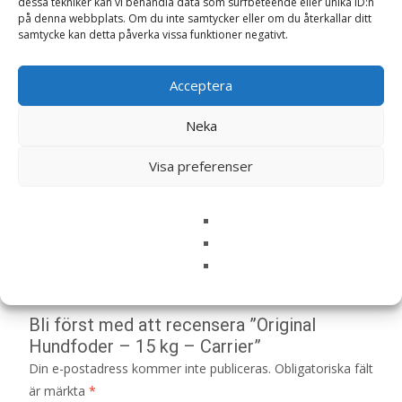
dessa tekniker kan vi behandla data som surfbeteende eller unika ID:n
LÄS MERA & KÖP
på denna webbplats. Om du inte samtycker eller om du återkallar ditt
samtycke kan detta påverka vissa funktioner negativt.
Artikelnr:
8976
Kategorier:
Hundmat
,
Torrfoder
Etikett:
Acceptera
Carrier
Neka
Recensioner (0)
Visa preferenser
Recensioner
Det finns inga recensioner än.
Bli först med att recensera ”Original
Hundfoder – 15 kg – Carrier”
Din e-postadress kommer inte publiceras.
Obligatoriska fält
är märkta
*