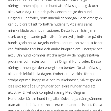
näringsämnen hjälper din hund att hålla sig energisk och
aktiv varje dag. Hud och päls Genom att ge din hund
Original Hundfoder, som innehåller omega-3 och omega-6,
kan du bidra till att förbättra hudens fuktbalans samt
minska klåda och hudirritationer. Detta foder främjar en
stark och glänsande päls, vilket är en tydlig indikator på din
hunds goda hälsa. Regelbunden konsumtion av detta foder
kan förhindra torr hud och andra hudproblem. Energisk och
aktiv Din hund kommer att dra nytta av de högkvalitativa
proteiner och fetter som finns i Original Hundfoder. Dessa
näringsämnen ger den energi som behövs för att hålla sig
aktiv och lekfull hela dagen. Fodret är utvecklat för att
stödja optimal kroppsvikt och muskelmassa, vilket gör det
idealiskt för både unghundar och äldre hundar med ett
aktivt liv. Enkel och komplett näring Med Original
Hundfoder får din hund i sig alla nödvändiga näringsämnen
utan att du behöver komplettera med andra tillskott. Detta
gör det enkelt för dig som hundägare att säkerställa att din