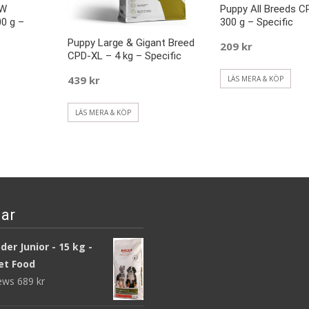
XW
Puppy All Breeds C
00 g –
300 g – Specific
Puppy Large & Gigant Breed
209
kr
CPD-XL – 4 kg – Specific
439
kr
LÄS MERA & KÖP
LÄS MERA & KÖP
ar
er Junior - 15 kg -
et Food
iews
689
kr