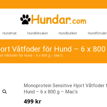
Hundmat
Hundleksaker
Hundbutiker
Hundförsäkr
jort Våtfoder för Hund – 6 x 800
rt Våtfoder för Hund – 6 x 800 g – Mac’s
Monoprotein Sensitive Hjort Våtfoder 
Hund – 6 x 800 g – Mac’s
499
kr