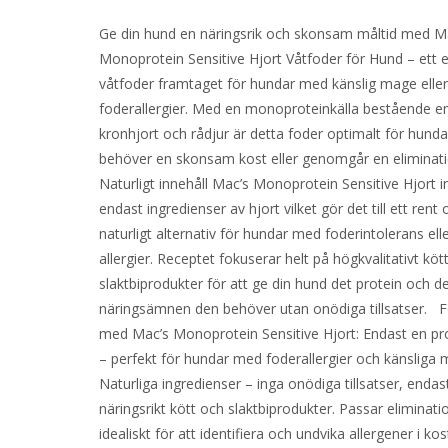
Ge din hund en näringsrik och skonsam måltid med M
Monoprotein Sensitive Hjort Våtfoder för Hund – ett e
våtfoder framtaget för hundar med känslig mage elle
foderallergier. Med en monoproteinkälla bestående e
kronhjort och rådjur är detta foder optimalt för hund
behöver en skonsam kost eller genomgår en eliminat
Naturligt innehåll Mac’s Monoprotein Sensitive Hjort i
endast ingredienser av hjort vilket gör det till ett rent 
naturligt alternativ för hundar med foderintolerans ell
allergier. Receptet fokuserar helt på högkvalitativt köt
slaktbiprodukter för att ge din hund det protein och d
näringsämnen den behöver utan onödiga tillsatser. F
med Mac’s Monoprotein Sensitive Hjort: Endast en pro
– perfekt för hundar med foderallergier och känsliga 
Naturliga ingredienser – inga onödiga tillsatser, endas
näringsrikt kött och slaktbiprodukter. Passar eliminati
idealiskt för att identifiera och undvika allergener i kos