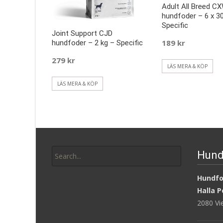
Adult All Breed C
hundfoder – 6 x 3
Specific
Joint Support CJD
189
kr
hundfoder – 2 kg – Specific
279
kr
LÄS MERA & KÖP
LÄS MERA & KÖP
Search
Hund
for:
Hundfod
Halla P
2080 V