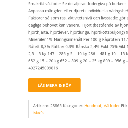
Smakrikt våtfoder Se detaljerad fodergiva på burkens 
Anpassa mängden efter djurets individuella näringsbe
Faktorer så som ras, aktivitetsnivå och livsstadie gör 
dagliga behovet kan variera. Hjort (bestående av hjor
hjorthjärta, hjortlever, hjortlunga, hjortköttsbuljong)
Mineraler 1% Näringsinnehåll Per 100 g Råprotein 11
Råfett 8,3% Råfiber 0,3% Råaska 2,4% Fukt 75% Vikt
2,5 – 5 kg 147 – 286 g 5 – 10 kg 286 – 481 g 10 – 15 
652 g 15 – 20 kg 652 – 809 g 20 – 25 kg 809 – 956 g 
4027245009816
LÄS MERA & KÖP
Artikelnr:
28865
Kategorier:
Hundmat
,
Våtfoder
Etik
Mac’s