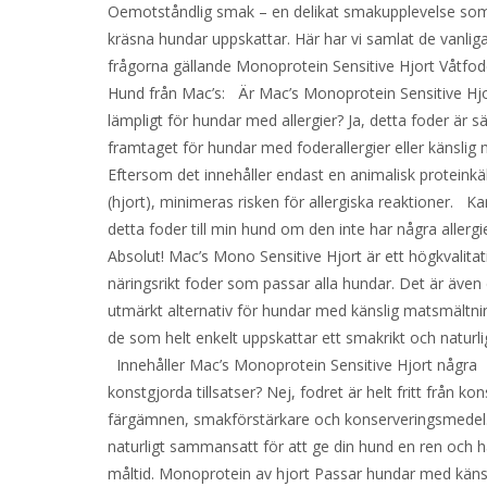
Oemotståndlig smak – en delikat smakupplevelse so
kräsna hundar uppskattar. Här har vi samlat de vanlig
frågorna gällande Monoprotein Sensitive Hjort Våtfod
Hund från Mac’s: Är Mac’s Monoprotein Sensitive Hj
lämpligt för hundar med allergier? Ja, detta foder är sä
framtaget för hundar med foderallergier eller känslig
Eftersom det innehåller endast en animalisk proteinkä
(hjort), minimeras risken för allergiska reaktioner. Ka
detta foder till min hund om den inte har några allergi
Absolut! Mac’s Mono Sensitive Hjort är ett högkvalitat
näringsrikt foder som passar alla hundar. Det är även 
utmärkt alternativ för hundar med känslig matsmältnin
de som helt enkelt uppskattar ett smakrikt och naturli
Innehåller Mac’s Monoprotein Sensitive Hjort några
konstgjorda tillsatser? Nej, fodret är helt fritt från ko
färgämnen, smakförstärkare och konserveringsmedel.
naturligt sammansatt för att ge din hund en ren och
måltid. Monoprotein av hjort Passar hundar med kän