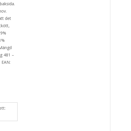
baksida.
hov.
att det
tkött,
 99%
,1%
 Mängd
kg 481 –
– EAN:
ett: