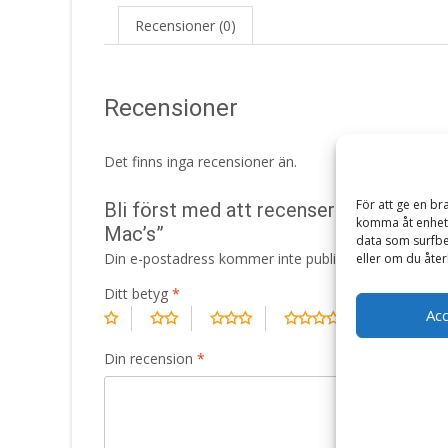
Recensioner (0)
Recensioner
Det finns inga recensioner än.
För att ge en br
Bli först med att recensera ”Monoprot
komma åt enhets
Mac’s”
data som surfbe
Din e-postadress kommer inte publiceras.
Obligatori
eller om du åter
Ditt betyg
*
Ac
Din recension
*