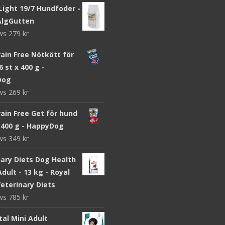
Light 19/7 Hundfoder -
 AlgGutten
ews
279
kr
ain Free Nötkött för
6 st x 400 g -
Dog
ews
269
kr
ain Free Get för hund
x 400 g - HappyDog
ews
349
kr
nary Diets Dog Health
dult - 13 kg - Royal
eterinary Diets
ews
785
kr
ital Mini Adult