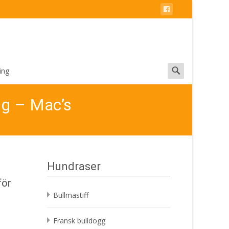
Search
ing
for:
 g – Mac’s
Hundraser
för
Bullmastiff
Fransk bulldogg