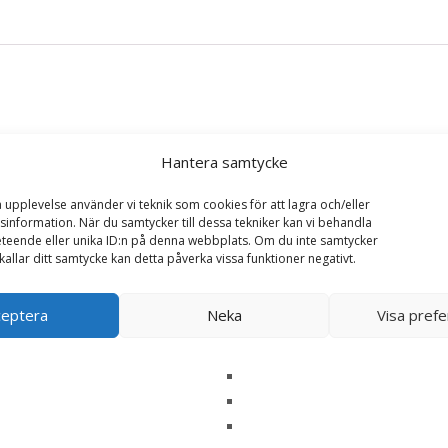
Hantera samtycke
a upplevelse använder vi teknik som cookies för att lagra och/eller
ein Sensitive Hjort Våtfoder för Hund – 6 x 800 g 
information. När du samtycker till dessa tekniker kan vi behandla
teende eller unika ID:n på denna webbplats. Om du inte samtycker
ska fält är märkta
*
kallar ditt samtycke kan detta påverka vissa funktioner negativt.
ceptera
Neka
Visa pref