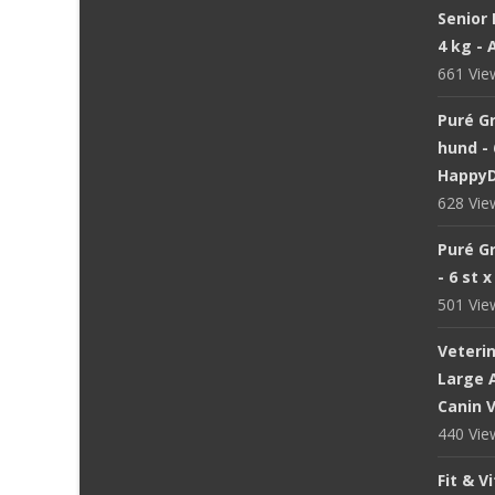
Senior 
4 kg -
661 Vi
Puré Gr
hund - 
Happy
628 Vi
Puré Gr
- 6 st 
501 Vi
Veteri
Large A
Canin V
440 Vi
Fit & V