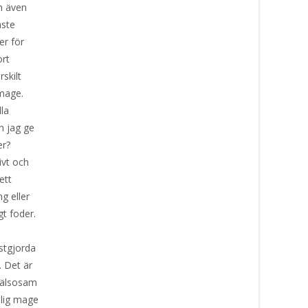
m även
aste
er för
ort
rskilt
 mage.
lla
n jag ge
er?
ivt och
ett
g eller
gt foder.
nstgjorda
 Det är
 hälsosam
slig mage