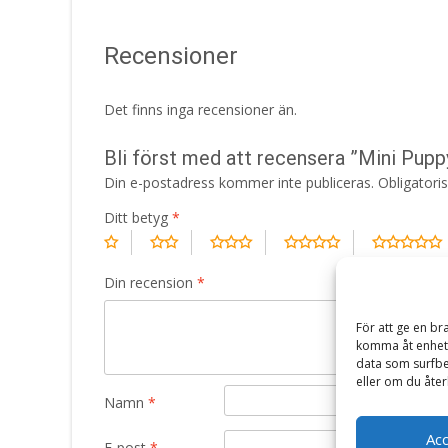
Recensioner
Det finns inga recensioner än.
Bli först med att recensera ”Mini Pupp
Din e-postadress kommer inte publiceras.
Obligatori
Ditt betyg
*
Din recension
*
För att ge en br
komma åt enhets
data som surfbe
eller om du åter
Namn
*
Ac
E-post
*