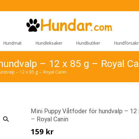
Hundmat
Hundleksaker
Hundbutiker
Hundförsäkr
 hundvalp – 12 x 85 g – Royal Ca
undvalp – 12 x 85 g – Royal Canin
Mini Puppy Våtfoder för hundvalp – 12 
– Royal Canin
159
kr