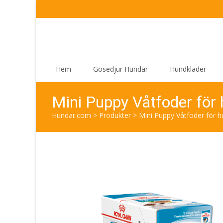
Skip
Hem
Gosedjur Hundar
Hundkläder
to
content
Mini Puppy Våtfoder för
Hundar.com
>
Produkter
>
Mini Puppy Våtfoder för h