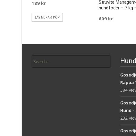
Struvite Managem
189
kr
hundfoder – 7 kg –
LÄS MERA & KÖP
609
kr
LÄS MERA & KÖP
Search
Hund
for:
Gosedju
Rappa 
384 Vi
Gosedj
Hund -
292 Vi
Gosedj