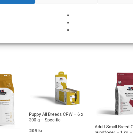
i denna webbläsare till nästa gång jag skriver en kommentar.
Puppy All Breeds CPW – 6 x
300 g – Specific
Adult Small Breed 
209
kr
hundfoder – 1 kg – 