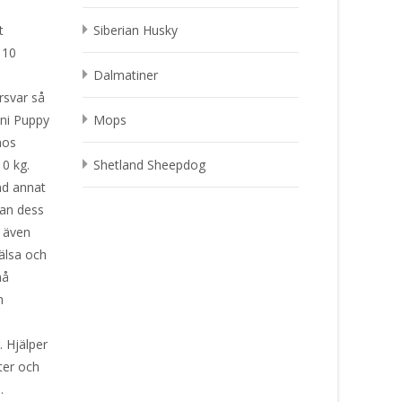
t
Siberian Husky
 10
Dalmatiner
örsvar så
ini Puppy
Mops
hos
10 kg.
Shetland Sheepdog
nd annat
dan dess
r även
älsa och
må
h
 Hjälper
ter och
.