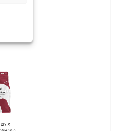
CXD-S
Heart & Kidney Support CKD
Specific