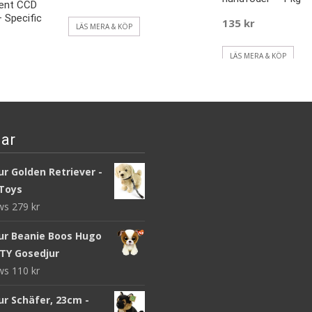
ent CCD
 Specific
135
kr
LÄS MERA & KÖP
LÄS MERA & KÖP
ar
r Golden Retriever -
Toys
ews
279
kr
ur Beanie Boos Hugo
 TY Gosedjur
ews
110
kr
ur Schäfer, 23cm -