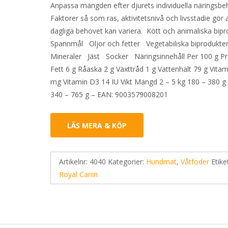
Anpassa mängden efter djurets individuella näringsbe
Faktorer så som ras, aktivitetsnivå och livsstadie gör 
dagliga behovet kan variera. Kött och animaliska bi
Spannmål Oljor och fetter Vegetabiliska biprodukt
Mineraler Jäst Socker Näringsinnehåll Per 100 g Pr
Fett 6 g Råaska 2 g Växttråd 1 g Vattenhalt 79 g Vitam
mg Vitamin D3 14 IU Vikt Mängd 2 – 5 kg 180 – 380 g 
340 – 765 g – EAN: 9003579008201
LÄS MERA & KÖP
Artikelnr:
4040
Kategorier:
Hundmat
,
Våtfoder
Etike
Royal Canin