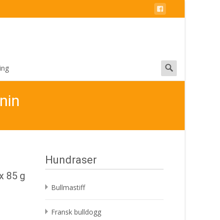
Search
ing
for:
nin
Hundraser
x 85 g
Bullmastiff
Fransk bulldogg