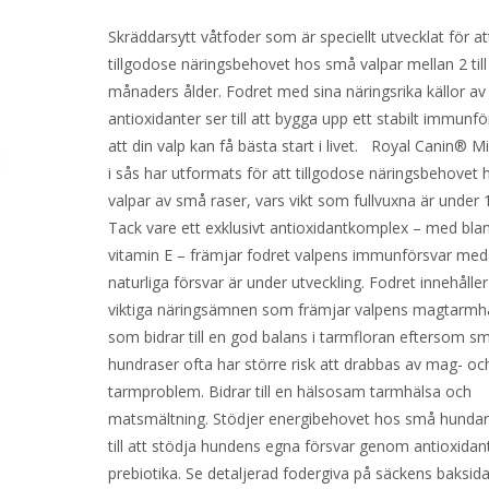
Skräddarsytt våtfoder som är speciellt utvecklat för at
tillgodose näringsbehovet hos små valpar mellan 2 till
månaders ålder. Fodret med sina näringsrika källor av
antioxidanter ser till att bygga upp ett stabilt immunf
att din valp kan få bästa start i livet. Royal Canin® M
i sås har utformats för att tillgodose näringsbehovet 
valpar av små raser, vars vikt som fullvuxna är under 
Tack vare ett exklusivt antioxidantkomplex – med bla
vitamin E – främjar fodret valpens immunförsvar me
naturliga försvar är under utveckling. Fodret innehålle
viktiga näringsämnen som främjar valpens magtarmh
som bidrar till en god balans i tarmfloran eftersom s
hundraser ofta har större risk att drabbas av mag- oc
tarmproblem. Bidrar till en hälsosam tarmhälsa och
matsmältning. Stödjer energibehovet hos små hundar.
till att stödja hundens egna försvar genom antioxidan
prebiotika. Se detaljerad fodergiva på säckens baksida