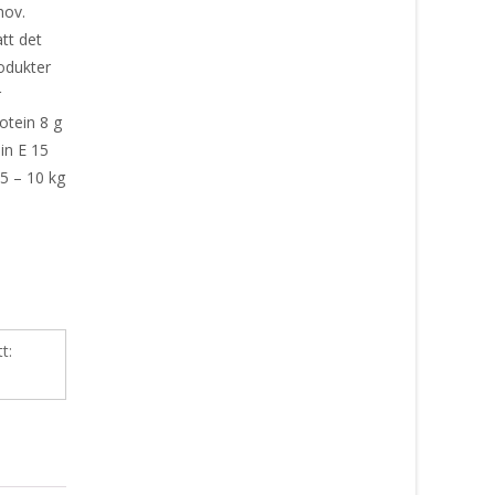
hov.
att det
produkter
er
otein 8 g
in E 15
5 – 10 kg
tt: