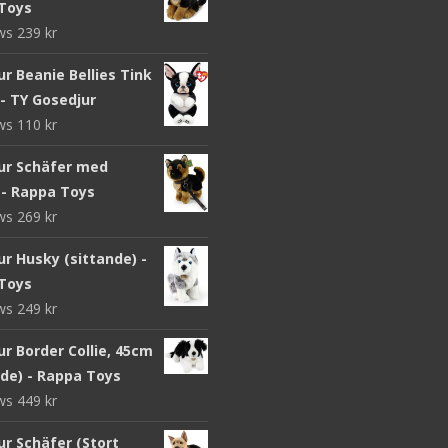
Toys
ews
239
kr
r Beanie Bellies Tink
- TY Gosedjur
ews
110
kr
ur Schäfer med
 - Rappa Toys
ews
269
kr
r Husky (sittande) -
Toys
ews
249
kr
r Border Collie, 45cm
nde) - Rappa Toys
ews
449
kr
ur Schäfer (Stort