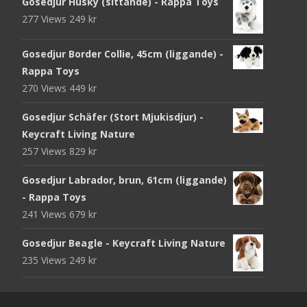
Gosedjur Husky (sittande) - Rappa Toys
277 Views
249
kr
Gosedjur Border Collie, 45cm (liggande) -
Rappa Toys
270 Views
449
kr
Gosedjur Schäfer (Stort Mjukisdjur) -
Keycraft Living Nature
257 Views
829
kr
Gosedjur Labrador, brun, 61cm (liggande)
- Rappa Toys
241 Views
679
kr
Gosedjur Beagle - Keycraft Living Nature
235 Views
249
kr