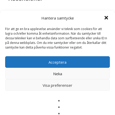
Det finns inga recensioner än.
Hantera samtycke
Bli först med att recensera ”Mini France
För att ge en bra upplevelse använder vi teknik som cookies för att
Hundfoder – 4 kg – HappyDog”
lagra och/eller komma åt enhetsinformation. När du samtycker till
Din e-postadress kommer inte publiceras.
Obligatoriska fält
dessa tekniker kan vi behandla data som surfbeteende eller unika ID:n
på denna webbplats. Om du inte samtycker eller om du återkallar ditt
är märkta
*
samtycke kan detta påverka vissa funktioner negativt.
Ditt betyg
*
Acceptera
Din recension
*
Neka
Visa preferenser
Namn
*
E-post
*