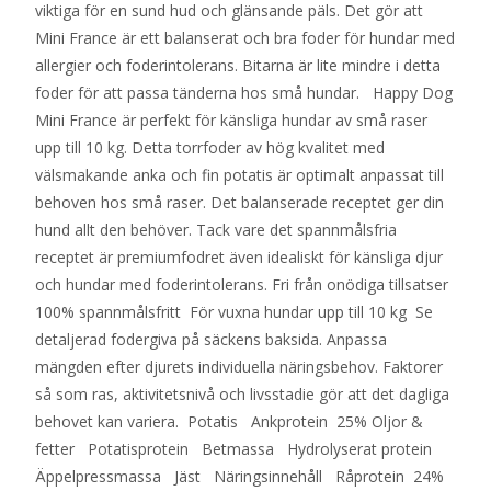
viktiga för en sund hud och glänsande päls. Det gör att
Mini France är ett balanserat och bra foder för hundar med
allergier och foderintolerans. Bitarna är lite mindre i detta
foder för att passa tänderna hos små hundar. Happy Dog
Mini France är perfekt för känsliga hundar av små raser
upp till 10 kg. Detta torrfoder av hög kvalitet med
välsmakande anka och fin potatis är optimalt anpassat till
behoven hos små raser. Det balanserade receptet ger din
hund allt den behöver. Tack vare det spannmålsfria
receptet är premiumfodret även idealiskt för känsliga djur
och hundar med foderintolerans. Fri från onödiga tillsatser
100% spannmålsfritt För vuxna hundar upp till 10 kg Se
detaljerad fodergiva på säckens baksida. Anpassa
mängden efter djurets individuella näringsbehov. Faktorer
så som ras, aktivitetsnivå och livsstadie gör att det dagliga
behovet kan variera. Potatis Ankprotein 25% Oljor &
fetter Potatisprotein Betmassa Hydrolyserat protein
Äppelpressmassa Jäst Näringsinnehåll Råprotein 24%