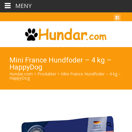
MENY
Mini France Hundfoder – 4 kg –
HappyDog
Hundar.com
>
Produkter
>
Mini France Hundfoder – 4 kg –
HappyDog