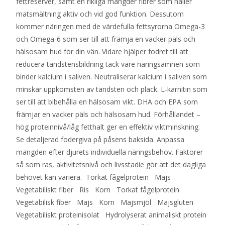
fettreserver, samt en rikliga mängder fibrer som håller
matsmältning aktiv och vid god funktion. Dessutom
kommer näringen med de värdefulla fettsyrorna Omega-3
och Omega-6 som ser till att främja en vacker päls och
hälsosam hud för din vän. Vidare hjälper fodret till att
reducera tandstensbildning tack vare näringsämnen som
binder kalcium i saliven. Neutraliserar kalcium i saliven som
minskar uppkomsten av tandsten och plack. L-karnitin som
ser till att bibehålla en hälsosam vikt. DHA och EPA som
främjar en vacker päls och hälsosam hud. Förhållandet –
hög proteinnivå/låg fetthalt ger en effektiv viktminskning.
Se detaljerad fodergiva på påsens baksida. Anpassa
mängden efter djurets individuella näringsbehov. Faktorer
så som ras, aktivitetsnivå och livsstadie gör att det dagliga
behovet kan variera. Torkat fågelprotein Majs
Vegetabiliskt fiber Ris Korn Torkat fågelprotein
Vegetabilisk fiber Majs Korn Majsmjöl Majsgluten
Vegetabiliskt proteinisolat Hydrolyserat animaliskt protein