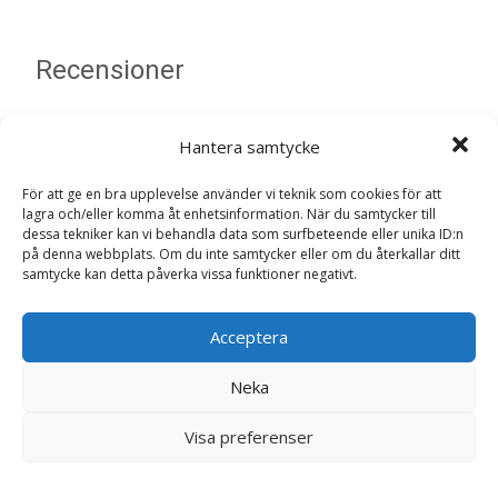
Recensioner
Det finns inga recensioner än.
Hantera samtycke
Bli först med att recensera ”Light Weight
För att ge en bra upplevelse använder vi teknik som cookies för att
Care Adult Maxi Torrfoder till Hund – 12 kg
lagra och/eller komma åt enhetsinformation. När du samtycker till
– Royal Canin”
dessa tekniker kan vi behandla data som surfbeteende eller unika ID:n
på denna webbplats. Om du inte samtycker eller om du återkallar ditt
Din e-postadress kommer inte publiceras.
Obligatoriska fält
samtycke kan detta påverka vissa funktioner negativt.
är märkta
*
Ditt betyg
*
Acceptera
Neka
Din recension
*
Visa preferenser