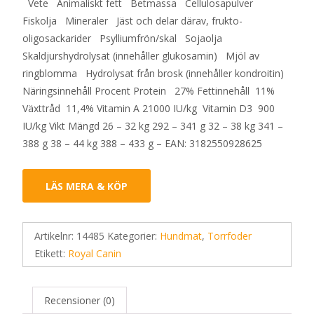
Vete Animaliskt fett Betmassa Cellulosapulver
Fiskolja Mineraler Jäst och delar därav, frukto-
oligosackarider Psylliumfrön/skal Sojaolja
Skaldjurshydrolysat (innehåller glukosamin) Mjöl av
ringblomma Hydrolysat från brosk (innehåller kondroitin)
Näringsinnehåll Procent Protein 27% Fettinnehåll 11%
Växttråd 11,4% Vitamin A 21000 IU/kg Vitamin D3 900
IU/kg Vikt Mängd 26 – 32 kg 292 – 341 g 32 – 38 kg 341 –
388 g 38 – 44 kg 388 – 433 g – EAN: 3182550928625
LÄS MERA & KÖP
Artikelnr:
14485
Kategorier:
Hundmat
,
Torrfoder
Etikett:
Royal Canin
Recensioner (0)