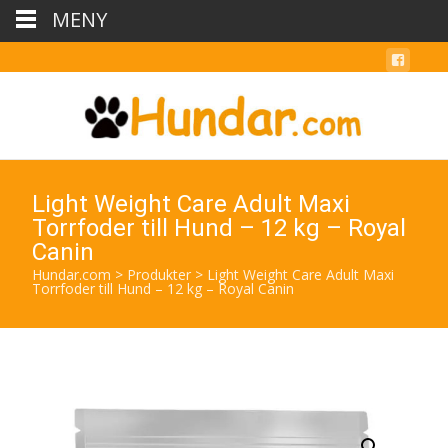
MENY
Light Weight Care Adult Maxi
Torrfoder till Hund – 12 kg – Royal
Canin
Hundar.com
>
Produkter
>
Light Weight Care Adult Maxi
Torrfoder till Hund – 12 kg – Royal Canin