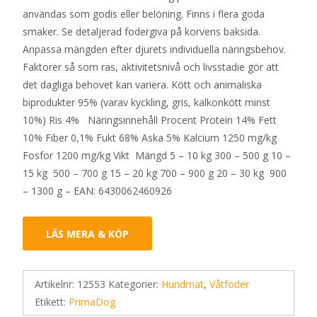
användas som godis eller belöning. Finns i flera goda
smaker. Se detaljerad fodergiva på korvens baksida.
Anpassa mängden efter djurets individuella näringsbehov.
Faktorer så som ras, aktivitetsnivå och livsstadie gör att
det dagliga behovet kan variera. Kött och animaliska
biprodukter 95% (varav kyckling, gris, kalkonkött minst
10%) Ris 4% Näringsinnehåll Procent Protein 14% Fett
10% Fiber 0,1% Fukt 68% Aska 5% Kalcium 1250 mg/kg
Fosfor 1200 mg/kg Vikt Mängd 5 – 10 kg 300 – 500 g 10 –
15 kg 500 – 700 g 15 – 20 kg 700 – 900 g 20 – 30 kg 900
– 1300 g – EAN: 6430062460926
LÄS MERA & KÖP
Artikelnr:
12553
Kategorier:
Hundmat
,
Våtfoder
Etikett:
PrimaDog