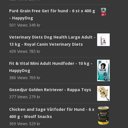
Puré Grain Free Get för hund - 6 st x 400 g
- HappyDog
501 Views
349
kr
Veterinary Diets Dog Health Large Adult -
13 kg - Royal Canin Veterinary Diets
439 Views
785
kr
Fit & Vital Mini Adult Hundfoder - 10 kg -
HappyDog
386 Views
769
kr
Gosedjur Golden Retriever - Rappa Toys
377 Views
279
kr
Chicken and Sage Våtfoder för Hund - 6 x
400 g - Woolf Snacks
369 Views
329
kr