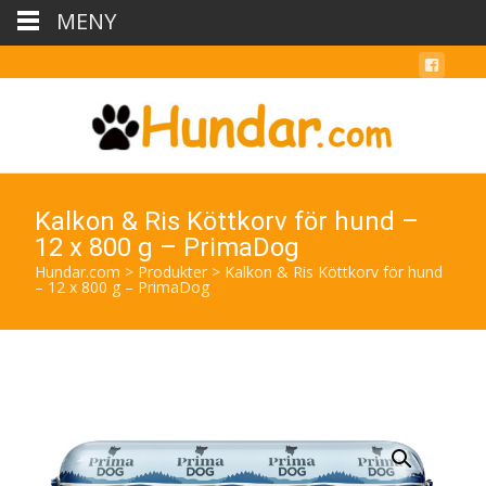
MENY
Kalkon & Ris Köttkorv för hund –
12 x 800 g – PrimaDog
Hundar.com
>
Produkter
>
Kalkon & Ris Köttkorv för hund
– 12 x 800 g – PrimaDog