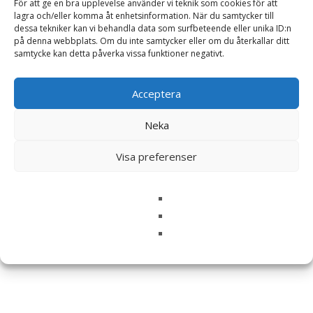
För att ge en bra upplevelse använder vi teknik som cookies för att
lagra och/eller komma åt enhetsinformation. När du samtycker till
dessa tekniker kan vi behandla data som surfbeteende eller unika ID:n
på denna webbplats. Om du inte samtycker eller om du återkallar ditt
samtycke kan detta påverka vissa funktioner negativt.
Namn
*
Acceptera
E-post
*
Neka
Spara mitt namn, min e-postadress och webbplats i
denna webbläsare till nästa gång jag skriver en
Visa preferenser
kommentar.
Relaterade produkter