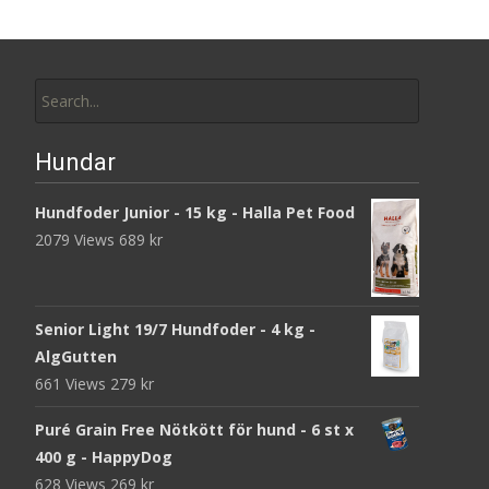
Search
for:
Hundar
Hundfoder Junior - 15 kg - Halla Pet Food
2079 Views
689
kr
Senior Light 19/7 Hundfoder - 4 kg -
AlgGutten
661 Views
279
kr
Puré Grain Free Nötkött för hund - 6 st x
400 g - HappyDog
628 Views
269
kr