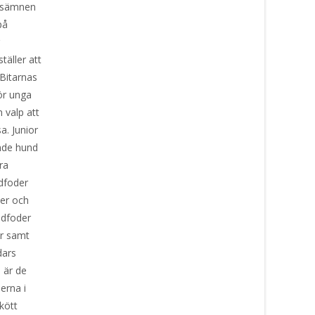
ngsämnen
på
r
äller att
 Bitarnas
ör unga
 valp att
a. Junior
ande hund
ra
ndfoder
er och
ndfoder
ar samt
dars
a är de
erna i
kött