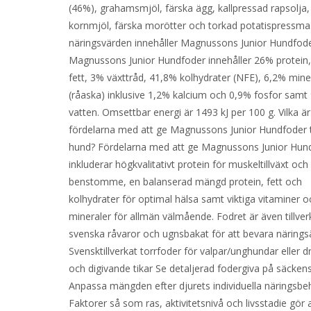
(46%), grahamsmjöl, färska ägg, kallpressad rapsolja,
kornmjöl, färska morötter och torkad potatispressmas
näringsvärden innehåller Magnussons Junior Hundfod
Magnussons Junior Hundfoder innehåller 26% protein
fett, 3% växttråd, 41,8% kolhydrater (NFE), 6,2% mine
(råaska) inklusive 1,2% kalcium och 0,9% fosfor samt
vatten. Omsettbar energi är 1493 kJ per 100 g. Vilka är
fördelarna med att ge Magnussons Junior Hundfoder ti
hund? Fördelarna med att ge Magnussons Junior Hun
inkluderar högkvalitativt protein för muskeltillväxt och
benstomme, en balanserad mängd protein, fett och
kolhydrater för optimal hälsa samt viktiga vitaminer o
mineraler för allmän välmående. Fodret är även tillver
svenska råvaror och ugnsbakat för att bevara näring
Svensktillverkat torrfoder för valpar/unghundar eller d
och digivande tikar Se detaljerad fodergiva på säckens
Anpassa mängden efter djurets individuella näringsbe
Faktorer så som ras, aktivitetsnivå och livsstadie gör 