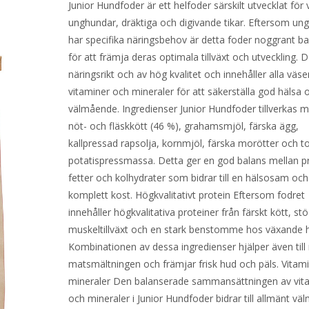
Junior Hundfoder är ett helfoder särskilt utvecklat för 
unghundar, dräktiga och digivande tikar. Eftersom un
har specifika näringsbehov är detta foder noggrant ba
för att främja deras optimala tillväxt och utveckling. D
näringsrikt och av hög kvalitet och innehåller alla väse
vitaminer och mineraler för att säkerställa god hälsa 
välmående. Ingredienser Junior Hundfoder tillverkas m
nöt- och fläskkött (46 %), grahamsmjöl, färska ägg,
kallpressad rapsolja, kornmjöl, färska morötter och t
potatispressmassa. Detta ger en god balans mellan pr
fetter och kolhydrater som bidrar till en hälsosam och
komplett kost. Högkvalitativt protein Eftersom fodret
innehåller högkvalitativa proteiner från färskt kött, st
muskeltillväxt och en stark benstomme hos växande 
Kombinationen av dessa ingredienser hjälper även til
matsmältningen och främjar frisk hud och päls. Vitam
mineraler Den balanserade sammansättningen av vit
och mineraler i Junior Hundfoder bidrar till allmänt vä