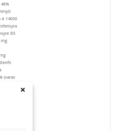
t 46%
rnmjöl
n A 14000
orbinsyra
nsyre B5
1 mg
 mg
tenfri
%
% (varav
ngsguide
kett: