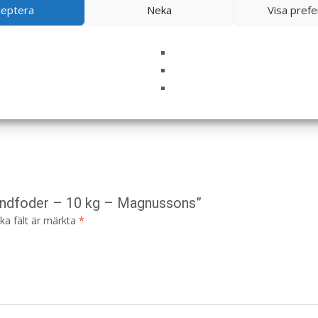
ceptera
Neka
Visa pref
Magnussons
Hundfoder – 10 kg – Magnussons”
ska fält är märkta
*