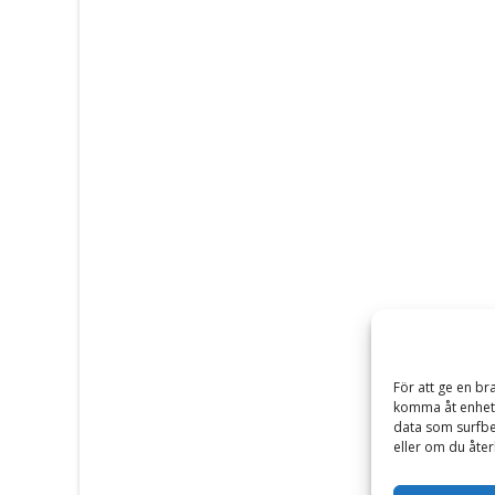
För att ge en br
komma åt enhets
data som surfbe
eller om du åter