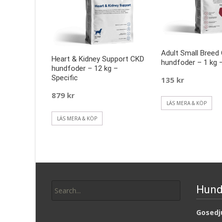
Adult Small Breed
Heart & Kidney Support CKD
hundfoder – 1 kg –
hundfoder – 12 kg –
Specific
135
kr
879
kr
LÄS MERA & KÖP
LÄS MERA & KÖP
Search
Hund
for:
Gosedju