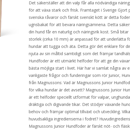
Det säkerställer att din valp får alla nödvändiga näri
för att växa stark och frisk. Framtaget i Sverige Gjort 
svenska råvaror och färskt svenskt kött är detta fode
ugnsbakat för att bevara näringsämnena. Detta säkerst
din hund får en naturlig och näringsrik kost. Små bitar
storlek (cirka 10 mm) är anpassad för att underlätta f
hundar att tugga och äta. Detta gör det enklare för din
njuta av sin måltid samtidigt som det främjar tandhäls
Hundfoder är ett utmärkt helfoder för att ge din väx
bästa möjliga start i livet. Här har vi samlat några av e
vanligaste frågor och funderingar som rör Junior, Hu
från Magnussons: Vad är Magnussons Junior Hundfod
för vilka hundar är det avsett? Magnussons Junior Hu
är ett helfoder speciellt utformat för valpar, unghund
dräktiga och digivande tikar. Det stödjer växande hun
behov och främjar optimal tillväxt och utveckling. Vilk
huvudsakliga ingredienserna i fodret? Huvudingrediens
Magnussons Junior Hundfoder är färskt nöt- och fläsk