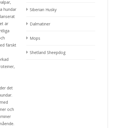
valpar,
ga hundar
Siberian Husky
lanserat
et är
Dalmatiner
ntliga
och
Mops
ed färskt
Shetland Sheepdog
orkad
oteiner,
öder det
hundar.
l med
iner och
aminer
lmående.