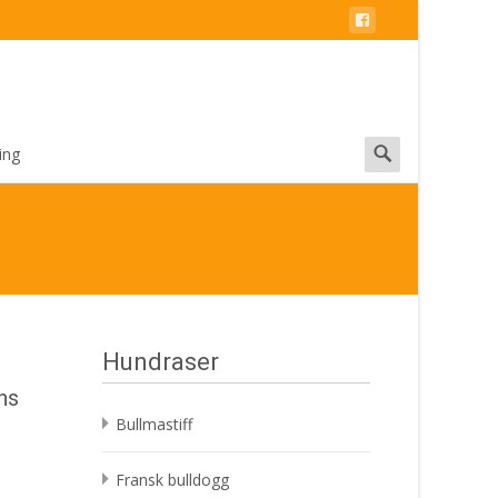
Search
ing
for:
Hundraser
ns
Bullmastiff
Fransk bulldogg