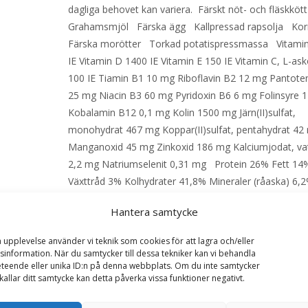
dagliga behovet kan variera. Färskt nöt- och fläskköt
Grahamsmjöl Färska ägg Kallpressad rapsolja Ko
Färska morötter Torkad potatispressmassa Vitami
IE Vitamin D 1400 IE Vitamin E 150 IE Vitamin C, L-ask
100 IE Tiamin B1 10 mg Riboflavin B2 12 mg Pantote
25 mg Niacin B3 60 mg Pyridoxin B6 6 mg Folinsyre 
Kobalamin B12 0,1 mg Kolin 1500 mg Järn(II)sulfat,
monohydrat 467 mg Koppar(II)sulfat, pentahydrat 42
Manganoxid 45 mg Zinkoxid 186 mg Kalciumjodat, vat
2,2 mg Natriumselenit 0,31 mg Protein 26% Fett 14
Växttråd 3% Kolhydrater 41,8% Mineraler (råaska) 6,2
kalcium 1,2% och fosfor 0,9%) Vatten 9% Se utfodri
Hantera samtycke
på påsens baksida. – EAN: 7350033850206
a upplevelse använder vi teknik som cookies för att lagra och/eller
information. När du samtycker till dessa tekniker kan vi behandla
LÄS MERA & KÖP
teende eller unika ID:n på denna webbplats. Om du inte samtycker
kallar ditt samtycke kan detta påverka vissa funktioner negativt.
Artikelnr:
10686
Kategorier:
Hundmat
,
Torrfoder
Eti