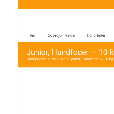
Skip
Hem
Gosedjur Hundar
Hundkläder
to
content
Junior, Hundfoder – 10
Hundar.com
>
Produkter
>
Junior, Hundfoder – 10 k