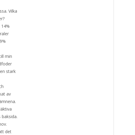
sa. Vilka
er?
, 14%
raler
 9%
ll min
dfoder
 en stark
ch
kat av
sämnena.
räktiva
 baksida.
hov.
att det