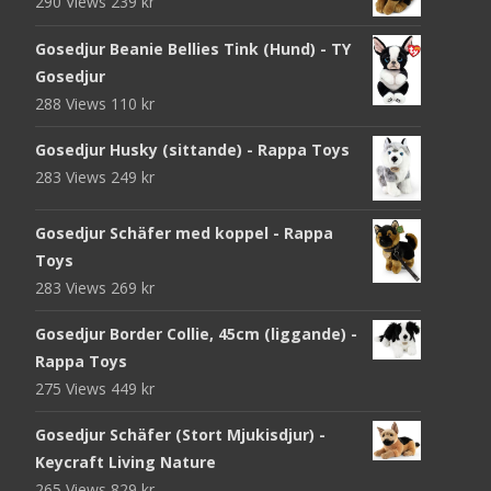
290 Views
239
kr
Gosedjur Beanie Bellies Tink (Hund) - TY
Gosedjur
288 Views
110
kr
Gosedjur Husky (sittande) - Rappa Toys
283 Views
249
kr
Gosedjur Schäfer med koppel - Rappa
Toys
283 Views
269
kr
Gosedjur Border Collie, 45cm (liggande) -
Rappa Toys
275 Views
449
kr
Gosedjur Schäfer (Stort Mjukisdjur) -
Keycraft Living Nature
265 Views
829
kr