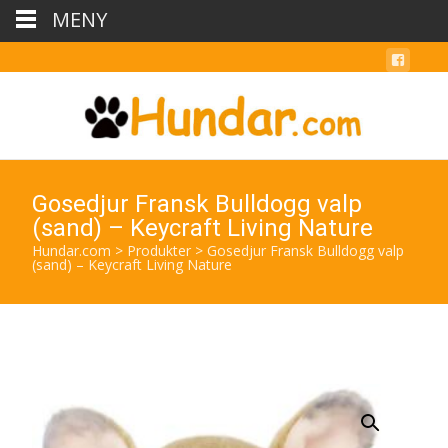
MENY
Gosedjur Fransk Bulldogg valp
(sand) – Keycraft Living Nature
Hundar.com
>
Produkter
>
Gosedjur Fransk Bulldogg valp
(sand) – Keycraft Living Nature