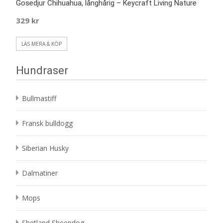
Gosedjur Chihuahua, långhårig – Keycraft Living Nature
329
kr
LÄS MERA & KÖP
Hundraser
Bullmastiff
Fransk bulldogg
Siberian Husky
Dalmatiner
Mops
Shetland Sheepdog