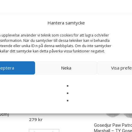
Hantera samtycke
a upplevelse använder vi teknik som cookies för att lagra och/eller
information. När du samtycker till dessa tekniker kan vi behandla
teende eller unika ID:n på denna webbplats. Om du inte samtycker
kallar ditt samtycke kan detta påverka vissa funktioner negativt.
ceptera
Neka
Visa pref
Gosedjur Foxterrier
allows
(strävhårig) – Rappa Toys
30cm)
279
kr
Gosedjur Paw Patro
Marshall – TY Gose