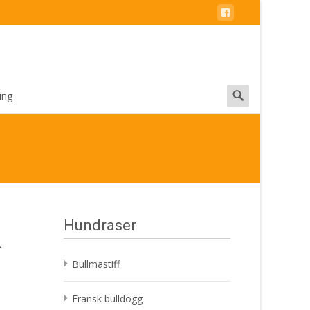
Search
ing
for:
Hundraser
–
Bullmastiff
Fransk bulldogg