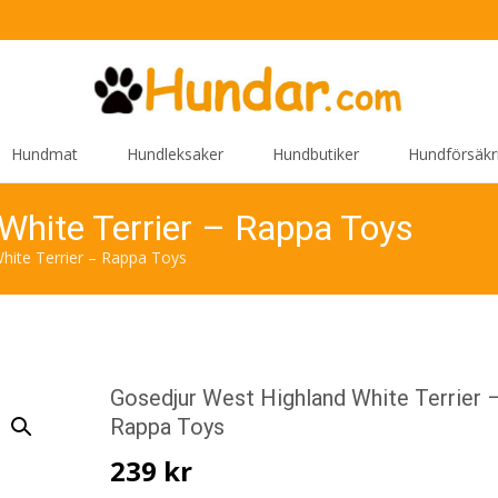
Hundmat
Hundleksaker
Hundbutiker
Hundförsäkr
White Terrier – Rappa Toys
hite Terrier – Rappa Toys
Gosedjur West Highland White Terrier 
Rappa Toys
239
kr