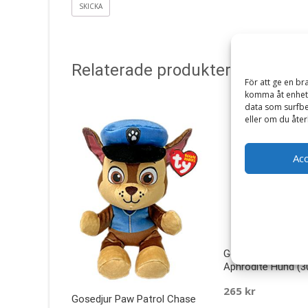
Relaterade produkter
För att ge en br
komma åt enhets
data som surfbe
eller om du åter
Ac
Gosedjur Squishm
Aphrodite Hund (
265
kr
Gosedjur Paw Patrol Chase