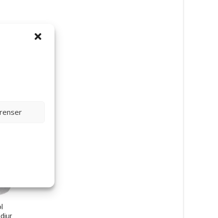
erenser
Gosedjur Beanie Boos Hugo
Gosedjur Paw Patro
Hund – TY Gosedjur
– TY Gosedjur
110
kr
110
kr
l
djur