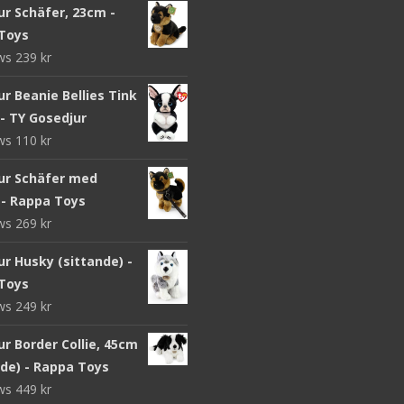
ur Schäfer, 23cm -
Toys
ews
239
kr
r Beanie Bellies Tink
- TY Gosedjur
ews
110
kr
ur Schäfer med
 - Rappa Toys
ews
269
kr
r Husky (sittande) -
Toys
ews
249
kr
r Border Collie, 45cm
nde) - Rappa Toys
ews
449
kr