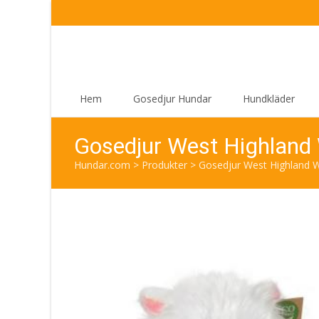
Skip
Hem
Gosedjur Hundar
Hundkläder
to
content
Gosedjur West Highland 
Hundar.com
>
Produkter
>
Gosedjur West Highland W