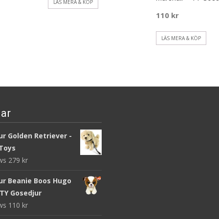
LÄS MERA & KÖP
110
kr
LÄS MERA & KÖP
ar
r Golden Retriever -
Toys
ews
279
kr
ur Beanie Boos Hugo
 TY Gosedjur
ews
110
kr