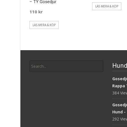
– TY Gosedjur
LÄS MERA & KÖP
110
kr
LÄS MERA & KÖP
Search
Hund
for:
Gosedju
Rappa 
384 Vi
Gosedj
Hund -
292 Vi