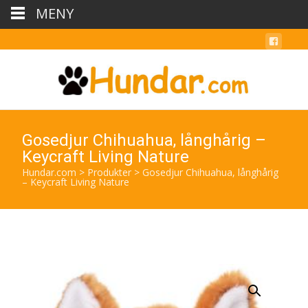
MENY
Gosedjur Chihuahua, långhårig –
Keycraft Living Nature
Hundar.com
>
Produkter
>
Gosedjur Chihuahua, långhårig
– Keycraft Living Nature