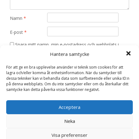
Namn
*
E-post
*
Spara mitt namn, min e-postadress och webbplats i
denna webbläsare till nästa gång jag skriver en
Hantera samtycke
kommentar.
För att ge en bra upplevelse använder vi teknik som cookies för att
lagra och/eller komma åt enhetsinformation. När du samtycker till
dessa tekniker kan vi behandla data som surfbeteende eller unika ID:n
på denna webbplats. Om du inte samtycker eller om du återkallar ditt
samtycke kan detta påverka vissa funktioner negativt.
Relaterade produkter
Acceptera
Neka
Visa preferenser