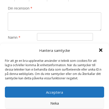
Din recension
*
Namn
*
E-post
*
Hantera samtycke
Spara mitt namn, min e-postadress och webbplats i
För att ge en bra upplevelse använder vi teknik som cookies för att
denna webbläsare till nästa gång jag skriver en
lagra och/eller komma åt enhetsinformation. När du samtycker till
dessa tekniker kan vi behandla data som surfbeteende eller unika ID:n
kommentar.
på denna webbplats. Om du inte samtycker eller om du återkallar ditt
samtycke kan detta påverka vissa funktioner negativt.
Acceptera
Relaterade produkter
Neka