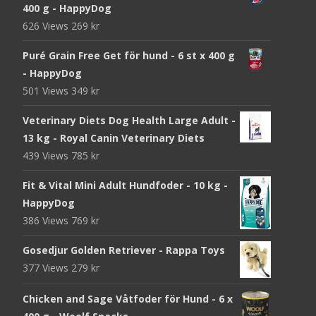
400 g - HappyDog
626 Views
269
kr
Puré Grain Free Get för hund - 6 st x 400 g
- HappyDog
501 Views
349
kr
Veterinary Diets Dog Health Large Adult -
13 kg - Royal Canin Veterinary Diets
439 Views
785
kr
Fit & Vital Mini Adult Hundfoder - 10 kg -
HappyDog
386 Views
769
kr
Gosedjur Golden Retriever - Rappa Toys
377 Views
279
kr
Chicken and Sage Våtfoder för Hund - 6 x