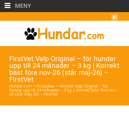
MENY
FirstVet Valp Original – för hundar
upp till 24 månader – 3 kg | Korrekt
bäst före nov-26 (står maj-26) –
FirstVet
Hundar.com
>
Produkter
>
FirstVet Valp Original – för
hundar upp till 24 månader – 3 kg | Korrekt bäst före nov-
26 (står maj-26) – FirstVet