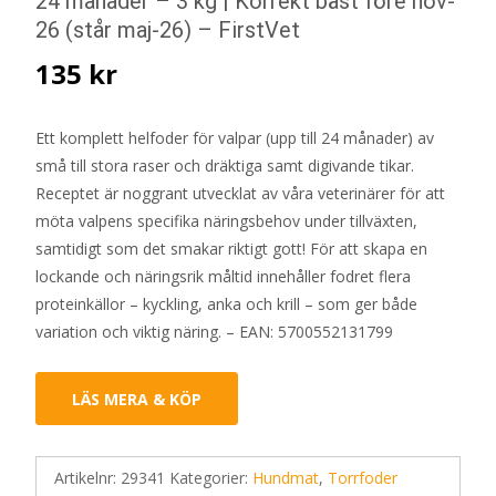
24 månader – 3 kg | Korrekt bäst före nov-
26 (står maj-26) – FirstVet
135
kr
Ett komplett helfoder för valpar (upp till 24 månader) av
små till stora raser och dräktiga samt digivande tikar.
Receptet är noggrant utvecklat av våra veterinärer för att
möta valpens specifika näringsbehov under tillväxten,
samtidigt som det smakar riktigt gott! För att skapa en
lockande och näringsrik måltid innehåller fodret flera
proteinkällor – kyckling, anka och krill – som ger både
variation och viktig näring. – EAN: 5700552131799
LÄS MERA & KÖP
Artikelnr:
29341
Kategorier:
Hundmat
,
Torrfoder