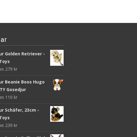
ar
r Golden Retriever -
Toys
ews
279
kr
ur Beanie Boos Hugo
 TY Gosedjur
ews
110
kr
ur Schäfer, 23cm -
Toys
ews
239
kr