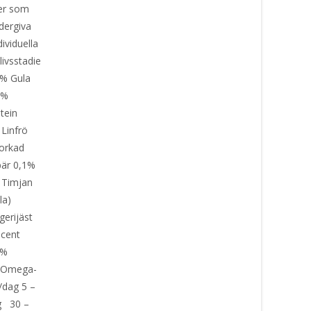
ter som
odergiva
ividuella
livsstadie
6% Gula
2%
otein
 Linfrö
orkad
bär 0,1%
 Timjan
la)
erijäst
ocent
2%
% Omega-
/dag 5 –
g 30 –