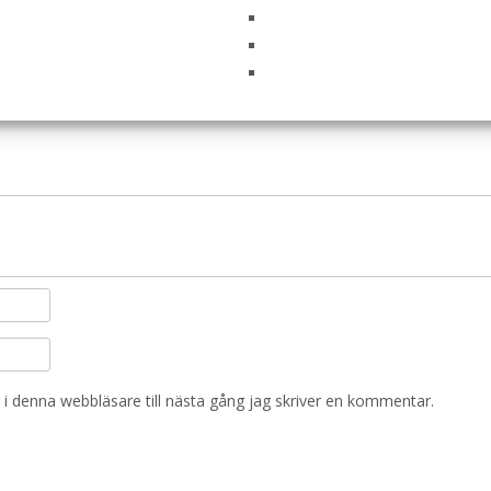
heasant Adult Torrfoder för Vuxna Hundar – 1,5 kg 
ska fält är märkta
*
i denna webbläsare till nästa gång jag skriver en kommentar.