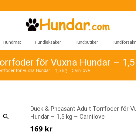
Hundmat
Hundleksaker
Hundbutiker
Hundförsäkr
orrfoder för Vuxna Hundar – 1,5
rfoder för Vuxna Hundar – 1,5 kg – Carnilove
Duck & Pheasant Adult Torrfoder för V
Hundar – 1,5 kg – Carnilove
169
kr