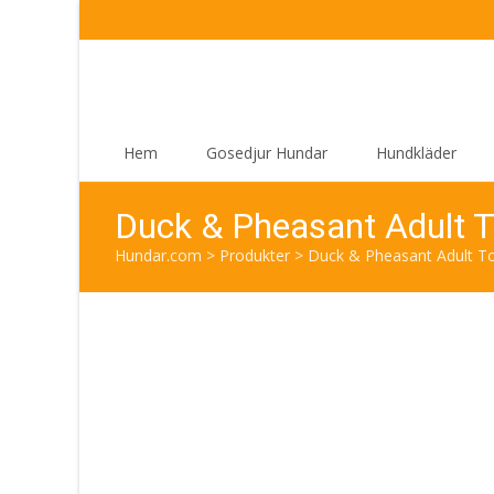
Skip
Hem
Gosedjur Hundar
Hundkläder
to
content
Duck & Pheasant Adult T
Hundar.com
>
Produkter
>
Duck & Pheasant Adult Tor