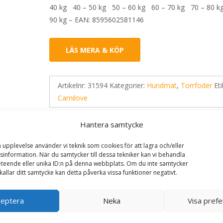
40 kg 40 – 50 kg 50 – 60 kg 60 – 70 kg 70 – 80 k
90 kg – EAN: 8595602581146
LÄS MERA & KÖP
Artikelnr:
31594
Kategorier:
Hundmat
,
Torrfoder
Eti
Carnilove
Hantera samtycke
a upplevelse använder vi teknik som cookies för att lagra och/eller
information. När du samtycker till dessa tekniker kan vi behandla
teende eller unika ID:n på denna webbplats. Om du inte samtycker
kallar ditt samtycke kan detta påverka vissa funktioner negativt.
ceptera
Neka
Visa pref