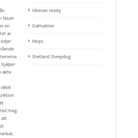
rån
Siberian Husky
h fasan
er en
Dalmatiner
ptet är
tödjer
Mops
älmående.
oteinerna
Shetland Sheepdog
 hjälper
 aktiv
vilket
unktion
et
erad mag-
 att
sk
ranbär,