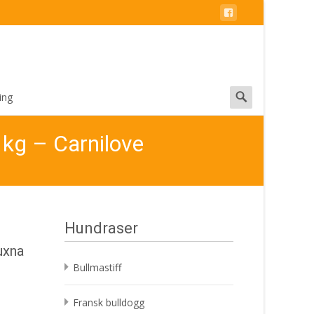
Search
ing
for:
 kg – Carnilove
Hundraser
uxna
Bullmastiff
Fransk bulldogg