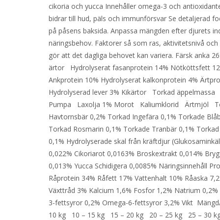
cikoria och yucca Innehåller omega-3 och antioxidan
bidrar till hud, päls och immunförsvar Se detaljerad f
på påsens baksida. Anpassa mängden efter djurets ind
näringsbehov. Faktorer så som ras, aktivitetsnivå och 
gör att det dagliga behovet kan variera. Färsk anka 2
ärtor Hydrolyserat fasanprotein 14% Nötköttsfett 1
Ankprotein 10% Hydrolyserat kalkonprotein 4% Ärtpr
Hydrolyserad lever 3% Kikärtor Torkad äppelmassa
Pumpa Laxolja 1% Morot Kaliumklorid Ärtmjöl T
Havtornsbär 0,2% Torkad Ingefära 0,1% Torkade Blå
Torkad Rosmarin 0,1% Torkade Tranbär 0,1% Torkad
0,1% Hydrolyserade skal från kräftdjur (Glukosaminkäl
0,022% Cikoriarot 0,0163% Broskextrakt 0,014% Brygg
0,013% Yucca Schidigera 0,0085% Näringsinnehåll Pr
Råprotein 34% Råfett 17% Vattenhalt 10% Råaska 7,
Växttråd 3% Kalcium 1,6% Fosfor 1,2% Natrium 0,2
3-fettsyror 0,2% Omega-6-fettsyror 3,2% Vikt Mängd
10 kg 10 – 15 kg 15 – 20 kg 20 – 25 kg 25 – 30 k