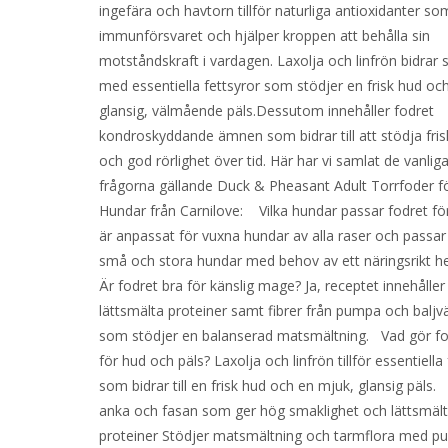
ingefära och havtorn tillför naturliga antioxidanter so
immunförsvaret och hjälper kroppen att behålla sin
motståndskraft i vardagen. Laxolja och linfrön bidrar 
med essentiella fettsyror som stödjer en frisk hud oc
glansig, välmående päls.Dessutom innehåller fodret
kondroskyddande ämnen som bidrar till att stödja fris
och god rörlighet över tid. Här har vi samlat de vanlig
frågorna gällande Duck & Pheasant Adult Torrfoder f
Hundar från Carnilove: Vilka hundar passar fodret fö
är anpassat för vuxna hundar av alla raser och passa
små och stora hundar med behov av ett näringsrikt h
Är fodret bra för känslig mage? Ja, receptet innehåller
lättsmälta proteiner samt fibrer från pumpa och baljv
som stödjer en balanserad matsmältning. Vad gör fo
för hud och päls? Laxolja och linfrön tillför essentiella
som bidrar till en frisk hud och en mjuk, glansig päls.
anka och fasan som ger hög smaklighet och lättsmäl
proteiner Stödjer matsmältning och tarmflora med p