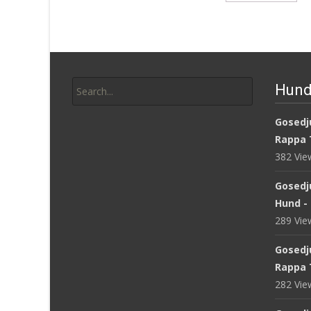
Search
Hund
for:
Gosedju
Rappa 
382 Vi
Gosedj
Hund -
289 Vi
Gosedj
Rappa 
282 Vi