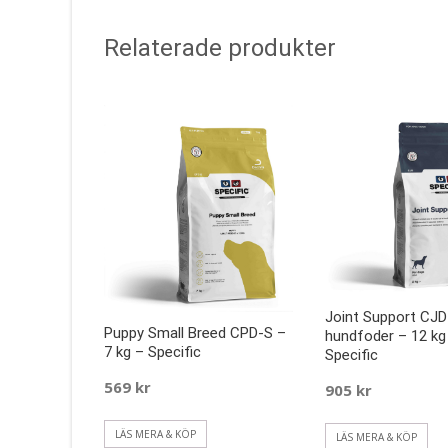
Relaterade produkter
Joint Support CJD
Puppy Small Breed CPD-S –
hundfoder – 12 kg
7 kg – Specific
Specific
569
kr
905
kr
LÄS MERA & KÖP
LÄS MERA & KÖP