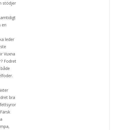
m stödjer
samtidigt
h en
ka leder
aste
ör Vuxna
r? Fodret
r både
elfoder.
äxter
dret bra
 fettsyror
 Färsk
ta
umpa,