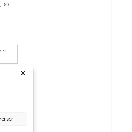
g 80 –
kett:
erenser