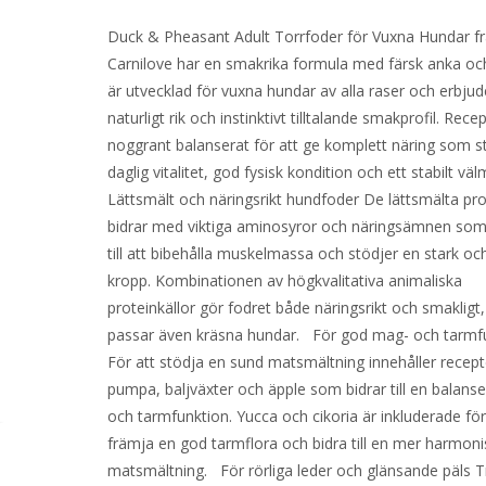
Duck & Pheasant Adult Torrfoder för Vuxna Hundar f
Carnilove har en smakrika formula med färsk anka oc
är utvecklad för vuxna hundar av alla raser och erbjud
naturligt rik och instinktivt tilltalande smakprofil. Rece
noggrant balanserat för att ge komplett näring som s
daglig vitalitet, god fysisk kondition och ett stabilt v
Lättsmält och näringsrikt hundfoder De lättsmälta pr
bidrar med viktiga aminosyror och näringsämnen som
till att bibehålla muskelmassa och stödjer en stark och
kropp. Kombinationen av högkvalitativa animaliska
proteinkällor gör fodret både näringsrikt och smakligt, 
passar även kräsna hundar. För god mag- och tarmf
För att stödja en sund matsmältning innehåller recept
pumpa, baljväxter och äpple som bidrar till en balans
och tarmfunktion. Yucca och cikoria är inkluderade för
främja en god tarmflora och bidra till en mer harmoni
matsmältning. För rörliga leder och glänsande päls T