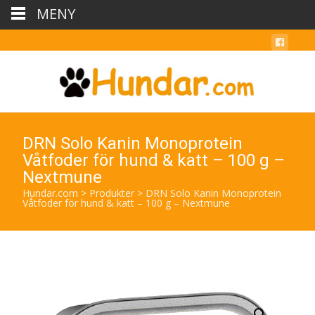
MENY
DRN Solo Kanin Monoprotein
Våtfoder för hund & katt – 100 g –
Nextmune
Hundar.com
>
Produkter
>
DRN Solo Kanin Monoprotein
Våtfoder för hund & katt – 100 g – Nextmune