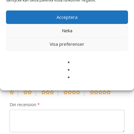
samtycke kan detta påverka vissa funktioner negativt.
Recensioner
Acceptera
Neka
Det finns inga recensioner än.
Visa preferenser
Bli först med att recensera ”DRN Solo
Kanin Monoprotein Våtfoder för hund &
katt – 100 g – Nextmune”
Din e-postadress kommer inte publiceras.
Obligatoriska fält
är märkta
*
Ditt betyg
*
Din recension
*