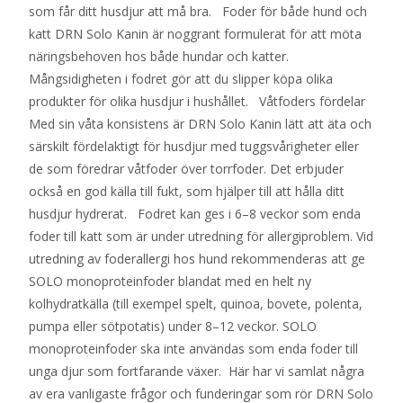
som får ditt husdjur att må bra. Foder för både hund och
katt DRN Solo Kanin är noggrant formulerat för att möta
näringsbehoven hos både hundar och katter.
Mångsidigheten i fodret gör att du slipper köpa olika
produkter för olika husdjur i hushållet. Våtfoders fördelar
Med sin våta konsistens är DRN Solo Kanin lätt att äta och
särskilt fördelaktigt för husdjur med tuggsvårigheter eller
de som föredrar våtfoder över torrfoder. Det erbjuder
också en god källa till fukt, som hjälper till att hålla ditt
husdjur hydrerat. Fodret kan ges i 6–8 veckor som enda
foder till katt som är under utredning för allergiproblem. Vid
utredning av foderallergi hos hund rekommenderas att ge
SOLO monoproteinfoder blandat med en helt ny
kolhydratkälla (till exempel spelt, quinoa, bovete, polenta,
pumpa eller sötpotatis) under 8–12 veckor. SOLO
monoproteinfoder ska inte användas som enda foder till
unga djur som fortfarande växer. Här har vi samlat några
av era vanligaste frågor och funderingar som rör DRN Solo