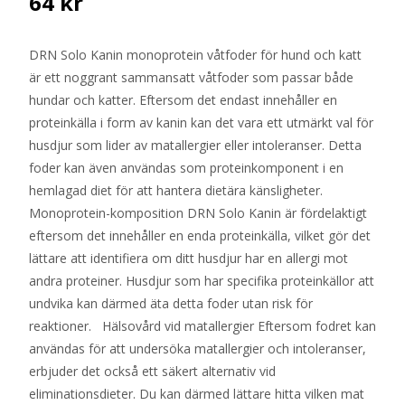
64
kr
DRN Solo Kanin monoprotein våtfoder för hund och katt
är ett noggrant sammansatt våtfoder som passar både
hundar och katter. Eftersom det endast innehåller en
proteinkälla i form av kanin kan det vara ett utmärkt val för
husdjur som lider av matallergier eller intoleranser. Detta
foder kan även användas som proteinkomponent i en
hemlagad diet för att hantera dietära känsligheter.
Monoprotein-komposition DRN Solo Kanin är fördelaktigt
eftersom det innehåller en enda proteinkälla, vilket gör det
lättare att identifiera om ditt husdjur har en allergi mot
andra proteiner. Husdjur som har specifika proteinkällor att
undvika kan därmed äta detta foder utan risk för
reaktioner. Hälsovård vid matallergier Eftersom fodret kan
användas för att undersöka matallergier och intoleranser,
erbjuder det också ett säkert alternativ vid
eliminationsdieter. Du kan därmed lättare hitta vilken mat