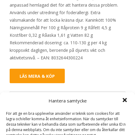
anpassad hemlagad diet för att hantera dessa problem.
Används under utredning för foderallergi. Extra
välsmakande för att locka kräsna djur. Kaninkött 100%
Näringsinnehåll Per 100 g Råprotein 9 g Råfett 4,5 g
Kostfiber 0,32 g Råaska 1,61 g Vatten 82 g
Rekommenderad dosering: ca. 110-130 g per 4 kg
kroppsvikt dagligen, beroende på djurets vikt och
aktivitetsnivå. – EAN: 8032644300224
LÄS MERA & KÖP
Artikelnr:
5227
Kategorier:
Allergi
,
Djurtyp
,
Hund
,
Hantera samtycke
Hundmat
,
Veterinärfoder
Etikett:
Nextmune
För att ge en bra upplevelse använder vi teknik som cookies för att
lagra och/eller komma åt enhetsinformation. När du samtycker till
dessa tekniker kan vi behandla data som surfbeteende eller unika ID:n
Recensioner (0)
på denna webbplats. Om du inte samtycker eller om du återkallar ditt