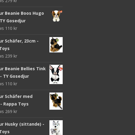
ews
279
kr
ur Beanie Boos Hugo
 TY Gosedjur
ews
110
kr
ur Schäfer, 23cm -
Toys
ews
239
kr
r Beanie Bellies Tink
- TY Gosedjur
ews
110
kr
ur Schäfer med
 - Rappa Toys
ews
269
kr
r Husky (sittande) -
Toys