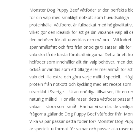
Monster Dog Puppy Beef våtfoder är den perfekta b
för din valp med smakligt nötkött som huvudsakliga
proteinkälla. Våtfodret är fullpackat med högkvalitativt
vilket gör den idealisk för att ge din växande valp all d
den behöver för att utvecklas och må bra. Våtfodret 
spannmålsfritt och fritt från onödiga tillsatser, allt för 
valp ska få de bästa förutsättningarna. Detta är ett k
helfoder som innehåller allt din valp behöver, men de
också användas som ett tillägg eller mellanmål för att
valp det lilla extra och göra varje måltid speciell. Högk
protein från nötkött och kyckling med ett recept som 
utvecklat i Sverige. Utan onödiga tillsatser, för en r
naturlig måltid. För alla raser, detta våtfoder passar f
valpar – stora som små! Här har vi samlat de vanliga
frågorna gällande Dog Puppy Beef våtfoder från Mo
Vilka valpar passar detta foder för? Monster Dog Pup
är speciellt utformat för valpar och passar alla raser 