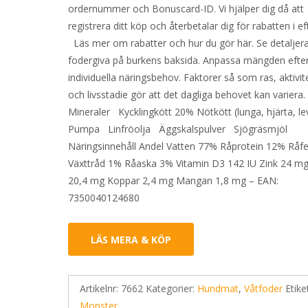
ordernummer och Bonuscard-ID. Vi hjälper dig då att
registrera ditt köp och återbetalar dig för rabatten i 
Läs mer om rabatter och hur du gör här. Se detaljer
fodergiva på burkens baksida. Anpassa mängden efter
individuella näringsbehov. Faktorer så som ras, aktivit
och livsstadie gör att det dagliga behovet kan variera
Mineraler Kycklingkött 20% Nötkött (lunga, hjärta, l
Pumpa Linfröolja Äggskalspulver Sjögräsmjöl
Näringsinnehåll Andel Vatten 77% Råprotein 12% Råfe
Växttråd 1% Råaska 3% Vitamin D3 142 IU Zink 24 mg
20,4 mg Koppar 2,4 mg Mangan 1,8 mg – EAN:
7350040124680
LÄS MERA & KÖP
Artikelnr:
7662
Kategorier:
Hundmat
,
Våtfoder
Etike
Monster