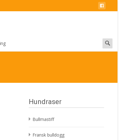
Search
ing
for:
Hundraser
Bullmastiff
Fransk bulldogg