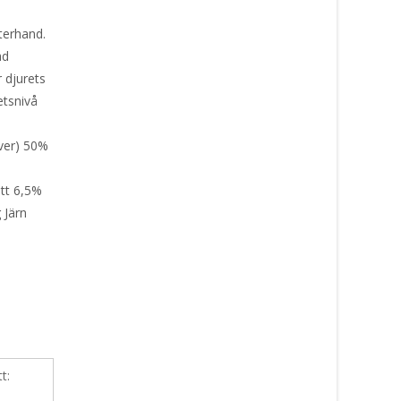
efterhand.
ad
 djurets
etsnivå
.
ever) 50%
tt 6,5%
 Järn
tt: