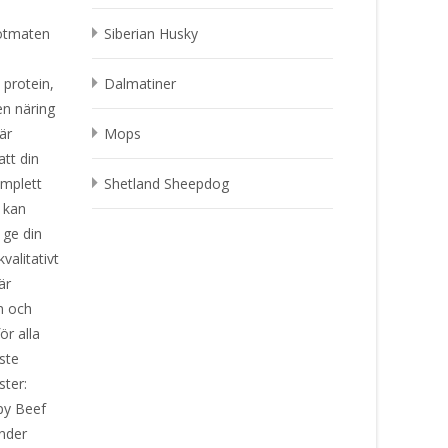
lötmaten
Siberian Husky
 protein,
Dalmatiner
en näring
är
Mops
att din
omplett
Shetland Sheepdog
t kan
 ge din
valitativt
är
en och
ör alla
ste
nster:
py Beef
under