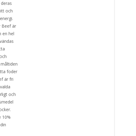
a deras
ött och
 energi.
 Beef är
 en hel
nvändas
tta
 och
 måltiden
etta foder
 är fri
tvalda
rligt och
gsmedel
ocker.
re 10%
 din
t