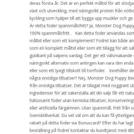
deras första år. Det är en perfekt måltid för att stödj
växt och utveckling, med näringsrikt protein från nötk
kyckling som hjälper till att bygga upp muskler och ge
Är detta foder spannmålsfritt? Ja, Monster Dog Puppy
100% spannmålsfritt. Kan detta foder användas som
måltid eller som ett komplement? Fodret kan både a
som en komplett måltid eller som ett tillägg för att sä
guldkant på valpens vardag. Det ger ett välsmakande
näringsrikt alternativ som antingen kan vara den enda
eller som ett lyxigt tillskott till torrfoder. Innehåller d
några onödiga tillsatser? Nej, Monster Dog Puppy Beef
från onödiga tillsatser. Det är tillagat med noggrant u
ingredienser för att säkerställa att din valp får ett natu
hälsosamt foder utan kemiska tillsatser, konserverin
eller artificiella färgämnen. Utan spannmål. Fritt från s
Svensktillverkat. Du vet väl om att du kan få ytterliga
rabatt på detta foder via Bonuscard? Efter du har lagt
beställning på fodret kontaktar du kundtjänst med dit