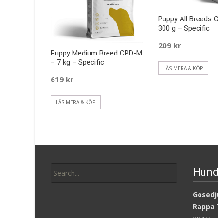
Puppy All Breeds 
300 g – Specific
209
kr
Puppy Medium Breed CPD-M
– 7 kg – Specific
LÄS MERA & KÖP
619
kr
LÄS MERA & KÖP
Search
Hund
for:
Gosedju
Rappa 