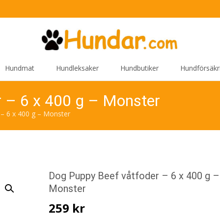
Hundmat
Hundleksaker
Hundbutiker
Hundförsäkr
 – 6 x 400 g – Monster
– 6 x 400 g – Monster
Dog Puppy Beef våtfoder – 6 x 400 g –
Monster
259
kr