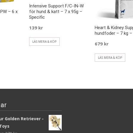
Intensive Support F/C-IN-W
för hund & katt – 7 x 95g –
CPW – 6 x
Specific
139
kr
Heart & Kidney Su
hundfoder – 7 kg – 
LÄS MERA & KÖP
679
kr
LÄS MERA & KÖP
ar
r Golden Retriever -
Toys