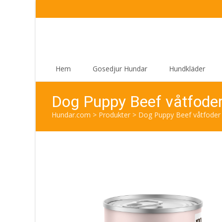
Skip
Hem
Gosedjur Hundar
Hundkläder
to
content
Dog Puppy Beef våtfoder
Hundar.com
>
Produkter
>
Dog Puppy Beef våtfoder 