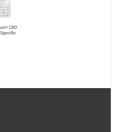
pport CKD
Joint Support CJD
Endocrine Support 
Specific
hundfoder – 12 kg –
hundfoder – 12 kg –
Specific
Specific
905
kr
1089
kr
LÄS MERA & KÖP
LÄS MERA & KÖP