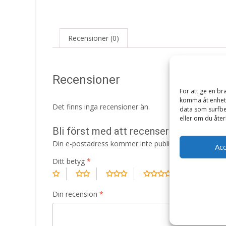
Recensioner (0)
Recensioner
För att ge en br
komma åt enhets
Det finns inga recensioner än.
data som surfbe
eller om du åter
Bli först med att recensera ”Dog Pupp
Din e-postadress kommer inte publiceras.
Obligatori
Ac
Ditt betyg
*
Din recension
*