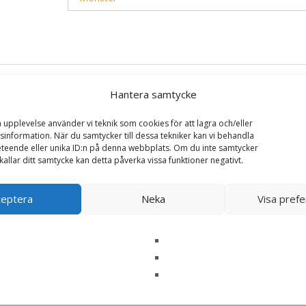
Hantera samtycke
a upplevelse använder vi teknik som cookies för att lagra och/eller
information. När du samtycker till dessa tekniker kan vi behandla
teende eller unika ID:n på denna webbplats. Om du inte samtycker
kallar ditt samtycke kan detta påverka vissa funktioner negativt.
y Beef våtfoder – 6 x 400 g – Monster”
ska fält är märkta
*
ceptera
Neka
Visa pref