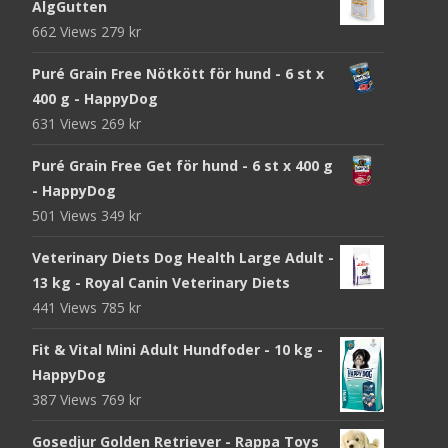
AlgGutten
662 Views
279
kr
Puré Grain Free Nötkött för hund - 6 st x
400 g - HappyDog
631 Views
269
kr
Puré Grain Free Get för hund - 6 st x 400 g
- HappyDog
501 Views
349
kr
Veterinary Diets Dog Health Large Adult -
13 kg - Royal Canin Veterinary Diets
441 Views
785
kr
Fit & Vital Mini Adult Hundfoder - 10 kg -
HappyDog
387 Views
769
kr
Gosedjur Golden Retriever - Rappa Toys