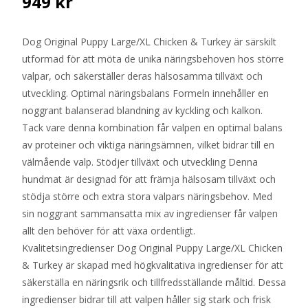
949
kr
Dog Original Puppy Large/XL Chicken & Turkey är särskilt
utformad för att möta de unika näringsbehoven hos större
valpar, och säkerställer deras hälsosamma tillväxt och
utveckling. Optimal näringsbalans Formeln innehåller en
noggrant balanserad blandning av kyckling och kalkon.
Tack vare denna kombination får valpen en optimal balans
av proteiner och viktiga näringsämnen, vilket bidrar till en
välmående valp. Stödjer tillväxt och utveckling Denna
hundmat är designad för att främja hälsosam tillväxt och
stödja större och extra stora valpars näringsbehov. Med
sin noggrant sammansatta mix av ingredienser får valpen
allt den behöver för att växa ordentligt.
Kvalitetsingredienser Dog Original Puppy Large/XL Chicken
& Turkey är skapad med högkvalitativa ingredienser för att
säkerställa en näringsrik och tillfredsställande måltid. Dessa
ingredienser bidrar till att valpen håller sig stark och frisk