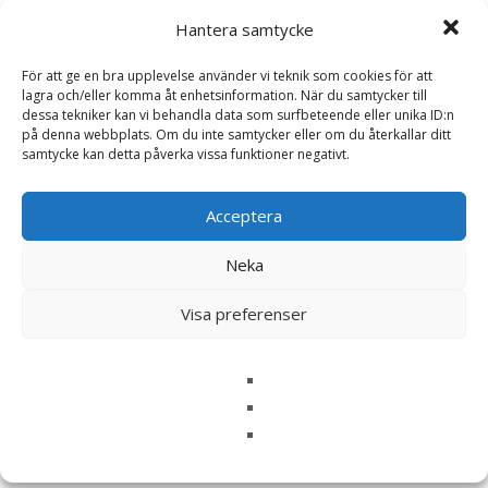
Hantera samtycke
Artikelnr:
13097
Kategorier:
Hundmat
,
Torrfoder
För att ge en bra upplevelse använder vi teknik som cookies för att
Etikett:
Monster
lagra och/eller komma åt enhetsinformation. När du samtycker till
dessa tekniker kan vi behandla data som surfbeteende eller unika ID:n
på denna webbplats. Om du inte samtycker eller om du återkallar ditt
samtycke kan detta påverka vissa funktioner negativt.
Recensioner (0)
Acceptera
Recensioner
Neka
Det finns inga recensioner än.
Visa preferenser
Bli först med att recensera ”Dog Original
Puppy Large/XL Chicken & Turkey – 17 kg
– Monster”
Din e-postadress kommer inte publiceras.
Obligatoriska fält
är märkta
*