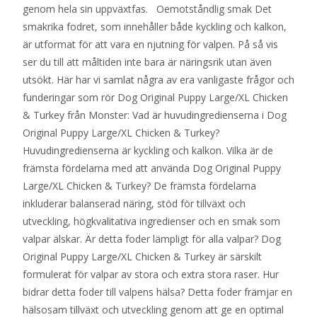
genom hela sin uppväxtfas. Oemotståndlig smak Det
smakrika fodret, som innehåller både kyckling och kalkon,
är utformat för att vara en njutning för valpen. På så vis
ser du till att måltiden inte bara är näringsrik utan även
utsökt. Här har vi samlat några av era vanligaste frågor och
funderingar som rör Dog Original Puppy Large/XL Chicken
& Turkey från Monster: Vad är huvudingredienserna i Dog
Original Puppy Large/XL Chicken & Turkey?
Huvudingredienserna är kyckling och kalkon. Vilka är de
främsta fördelarna med att använda Dog Original Puppy
Large/XL Chicken & Turkey? De främsta fördelarna
inkluderar balanserad näring, stöd för tillväxt och
utveckling, högkvalitativa ingredienser och en smak som
valpar älskar. Är detta foder lämpligt för alla valpar? Dog
Original Puppy Large/XL Chicken & Turkey är särskilt
formulerat för valpar av stora och extra stora raser. Hur
bidrar detta foder till valpens hälsa? Detta foder främjar en
hälsosam tillväxt och utveckling genom att ge en optimal