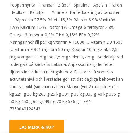
Pepparmynta Tranbär Blåbär Spirulina Apelsin Päron
Mullbär Persilja *mineral för reducering av tandsten.
Råprotein 27,5% Råfett 15,5% Råaska 6,9% Växttråd
1,9% Kalcium 1,2% Fosfor 1% Omega 6 fettsyror 2,8%
Omega 3 fetsyror 0,9% DHA 0,18% EPA 0,22%
Näringsinnehåll per kg Vitamin A 15000 IU Vitamin D3 1500
IU Vitamin E 301 mg Järn 50 mg Koppar 10 mg Zink 62,5
mg Mangan 10 mg Jod 1,5 mg Selen 0,2 mg Se detaljerad
fodergiva på säckens baksida. Anpassa mängden efter
djurets individuella näringsbehov. Faktorer så som ras,
aktivitetsnivå och livsstadie gör att det dagliga behovet kan
variera. Vikt (vid vuxen ålder) Mängd (vid 2 mån ålder) 15
kg 221 g 20 kg 263 g 25 kg 301 g 30 kg 333 g 40 kg 395 g
50 kg 450 g 60 kg 496 g 70 kg 536 g – EAN:
7350040124543
LÄS MERA & KÖP