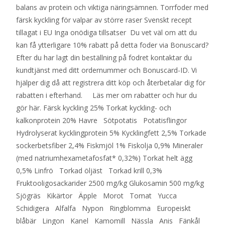
balans av protein och viktiga näringsämnen. Torrfoder med
färsk kyckling för valpar av större raser Svenskt recept
tillagat i EU Inga onödiga tillsatser Du vet väl om att du
kan få ytterligare 10% rabatt på detta foder via Bonuscard?
Efter du har lagt din beställning på fodret kontaktar du
kundtjänst med ditt ordernummer och Bonuscard-ID. Vi
hjälper dig då att registrera ditt köp och återbetalar dig för
rabatten i efterhand. Läs mer om rabatter och hur du
gör här. Färsk kyckling 25% Torkat kyckling- och
kalkonprotein 20% Havre Sötpotatis Potatisflingor
Hydrolyserat kycklingprotein 5% Kycklingfett 2,5% Torkade
sockerbetsfiber 2,4% Fiskmjöl 1% Fiskolja 0,9% Mineraler
(med natriumhexametafosfat* 0,32%) Torkat helt ägg
0,5% Linfrö Torkad öljäst Torkad krill 0,3%
Fruktooligosackarider 2500 mg/kg Glukosamin 500 mg/kg
Sjögräs Kikärtor Äpple Morot Tomat Yucca
Schidigera Alfalfa Nypon Ringblomma Europeiskt
blåbär Lingon Kanel Kamomill Nässla Anis Fänkål