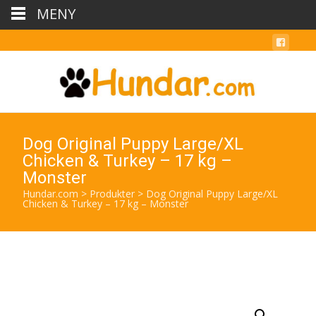
MENY
Dog Original Puppy Large/XL
Chicken & Turkey – 17 kg –
Monster
Hundar.com
>
Produkter
>
Dog Original Puppy Large/XL
Chicken & Turkey – 17 kg – Monster