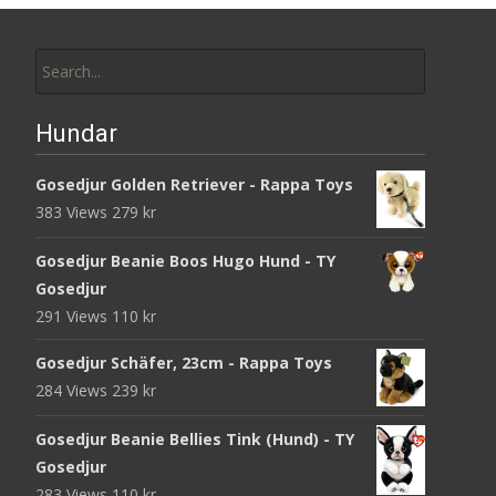
Search
for:
Hundar
Gosedjur Golden Retriever - Rappa Toys
383 Views
279
kr
Gosedjur Beanie Boos Hugo Hund - TY
Gosedjur
291 Views
110
kr
Gosedjur Schäfer, 23cm - Rappa Toys
284 Views
239
kr
Gosedjur Beanie Bellies Tink (Hund) - TY
Gosedjur
283 Views
110
kr