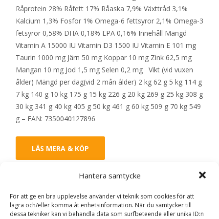
Råprotein 28% Råfett 17% Råaska 7,9% Växttråd 3,1%
Kalcium 1,3% Fosfor 1% Omega-6 fettsyror 2,1% Omega-3
fetsyror 0,58% DHA 0,18% EPA 0,16% Innehåll Mängd
Vitamin A 15000 IU Vitamin D3 1500 IU Vitamin E 101 mg
Taurin 1000 mg Järn 50 mg Koppar 10 mg Zink 62,5 mg
Mangan 10 mg Jod 1,5 mg Selen 0,2 mg Vikt (vid vuxen
ålder) Mängd per dag(vid 2 mån ålder) 2 kg 62 g 5 kg 114 g
7 kg 140 g 10 kg 175 g 15 kg 226 g 20 kg 269 g 25 kg 308 g
30 kg 341 g 40 kg 405 g 50 kg 461 g 60 kg 509 g 70 kg 549
g – EAN: 7350040127896
LÄS MERA & KÖP
Hantera samtycke
Artikelnr:
13123
Kategorier:
Hundmat
,
Torrfoder
Etikett:
Monster
För att ge en bra upplevelse använder vi teknik som cookies för att
lagra och/eller komma åt enhetsinformation. När du samtycker till
dessa tekniker kan vi behandla data som surfbeteende eller unika ID:n