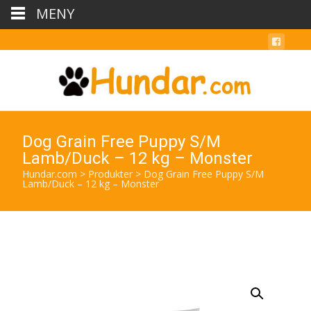
MENY
Dog Grain Free Puppy S/M
Lamb/Duck – 12 kg – Monster
Hundar.com
>
Produkter
>
Dog Grain Free Puppy S/M
Lamb/Duck – 12 kg – Monster