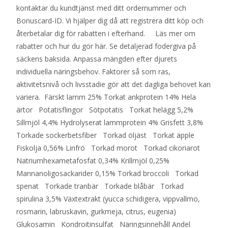
kontaktar du kundtjänst med ditt ordernummer och
Bonuscard-ID. Vi hjälper dig då att registrera ditt köp och
återbetalar dig för rabatten i efterhand. Läs mer om
rabatter och hur du gör här. Se detaljerad fodergiva på
säckens baksida. Anpassa mängden efter djurets
individuella näringsbehov. Faktorer så som ras,
aktivitetsnivå och livsstadie gör att det dagliga behovet kan
variera. Färskt lamm 25% Torkat ankprotein 14% Hela
ärtor Potatisflingor Sötpotatis Torkat helägg 5,2%
Sillmjöl 4,4% Hydrolyserat lammprotein 4% Grisfett 3,8%
Torkade sockerbetsfiber Torkad öljäst Torkat äpple
Fiskolja 0,56% Linfrö Torkad morot Torkad cikoriarot
Natriumhexametafosfat 0,34% Krillmjöl 0,25%
Mannanoligosackarider 0,15% Torkad broccoli Torkad
spenat Torkade tranbär Torkade blåbär Torkad
spirulina 3,5% Växtextrakt (yucca schidigera, vippvallmo,
rosmarin, labruskavin, gurkmeja, citrus, eugenia)
Glukosamin Kondroitinsulfat Näringsinnehåll Andel