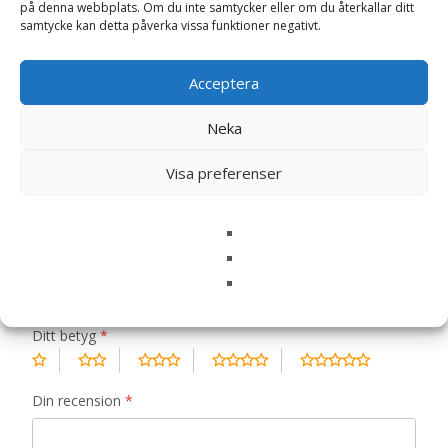
på denna webbplats. Om du inte samtycker eller om du återkallar ditt
Recensioner (0)
samtycke kan detta påverka vissa funktioner negativt.
Acceptera
Recensioner
Neka
Det finns inga recensioner än.
Visa preferenser
Bli först med att recensera ”Dog Grain
Free Puppy S/M Lamb/Duck – 12 kg –
Monster”
Din e-postadress kommer inte publiceras.
Obligatoriska fält
är märkta
*
Ditt betyg
*
Din recension
*