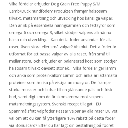
Vilka fördelar erbjuder Dog Grain Free Puppy S/M
Lamb/Duck hundfoder? Produkten främjar hälsosam
tillväxt, matsmältning och utveckling hos känsliga valpar.
Den är rik på essentiella näringsämnen och fettsyror som
omega-6 och omega-3, vilket stödjer valpens allmänna
hälsa och utveckling. Kan detta foder användas för alla
raser, även stora eller små valpar? Absolut! Detta foder är
utformat för att passa valpar av alla raser, från små till
mellanstora, och erbjuder en balanserad kost som stödjer
hälsosam tillväxt oavsett storlek. Vilka fördelar ger lamm
och anka som proteinkällor? Lamm och anka är lättsmälta
proteiner som är rika på viktiga aminosyror. De främjar
starka muskler och bidrar till en glänsande päls och frisk
hud, samtidigt som de är skonsamma mot valpens
matsmältningssystem. Svenskt recept tillagat i EU
Spannmålsfritt valpfoder Passar valpar av alla raser Du vet
väl om att du kan få ytterligare 10% rabatt på detta foder
via Bonuscard? Efter du har lagt din beställning på fodret