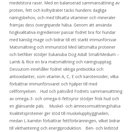
medelstora raser. Med en balanserad sammansättning av
protein, fett och kolhydrater täcks hundens dagliga
näringsbehov, och med tillsatta vitaminer och mineraler
främjas dess övergripande hälsa. Genom att använda
högkvalitativa ingredienser passar fodret bra för hundar
med känslig mage och bidrar till ett starkt immunförsvar.
Matsmältning och immunstöd Med lättsmälta proteiner
och betfiber stödjer Eukanuba Dog Adult Small/Medium –
Lamb & Rice en bra matsmältning och näringsupptag.
Dessutom innehåller fodret viktiga prebiotika och
antioxidanter, som vitamin A, C, E och karotenoider, vilka
förbättrar immunförsvaret och hjälper till med
cellförnyelsen. Hud och pälsvård Fodrets sammansättning
av omega-3- och omega-6-fettsyror stödjer frisk hud och
en glänsande päls. Muskel- och ämnesomsättningshälsa
Kvalitetsproteiner ger stöd till muskeluppbyggnaden,
medan L-karnitin förbättrar fettförbränningen, vilket bidrar
till vikthantering och energiproduktion. Ben- och ledstöd