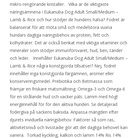
mikro-rengörande kristaller. Vilka är de viktigaste
näringsämnena i Eukanuba Dog Adult Small/Medium –
Lamb & Rice och hur stödjer de hundens hälsa? Fodret är
balanserat för att möta små och medelstora vuxna
hundars dagliga näringsbehov av protein, fett och
kolhydrater. Det är också berikat med viktiga vitaminer och
mineraler som stödjer immunförsvaret, hud, ben, tänder
och leder. Innehåller Eukanuba Dog Adult Small/Medium –
Lamb & Rice några konstgjorda tillsatser? Nej, fodret
innehåller inga konstgjorda färgämnen, aromer eller
konserveringsmedel. Prebiotika och Betmassa som
främjar en friskare matsmältning. Omega-3 och Omega-6
för en strålande hud och vacker päls. Lamm med högt
energiinnehåll för för den aktiva hunden. Se detaljerad
fodergiva på säckens baksida. Anpassa mängden efter
djurets inviduella näringsbehov. Faktorer så som ras,
aktivitetsnivå och livsstadie gör att det dagliga behovet kan
variera. Torkad kyckling, kalkon och lamm 14% Ris 14%