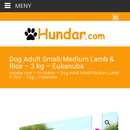
MENY
Dog Adult Small/Medium Lamb &
Rice – 3 kg – Eukanuba
Hundar.com
>
Produkter
>
Dog Adult Small/Medium Lamb
& Rice – 3 kg – Eukanuba