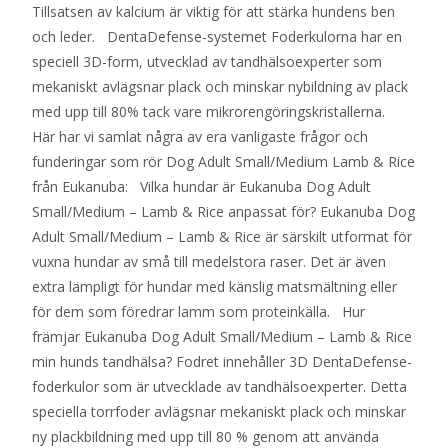
Tillsatsen av kalcium är viktig för att stärka hundens ben
och leder. DentaDefense-systemet Foderkulorna har en
speciell 3D-form, utvecklad av tandhälsoexperter som
mekaniskt avlägsnar plack och minskar nybildning av plack
med upp till 80% tack vare mikrorengöringskristallerna.
Här har vi samlat några av era vanligaste frågor och
funderingar som rör Dog Adult Small/Medium Lamb & Rice
från Eukanuba: Vilka hundar är Eukanuba Dog Adult
Small/Medium – Lamb & Rice anpassat för? Eukanuba Dog
Adult Small/Medium – Lamb & Rice är särskilt utformat för
vuxna hundar av små till medelstora raser. Det är även
extra lämpligt för hundar med känslig matsmältning eller
för dem som föredrar lamm som proteinkälla. Hur
främjar Eukanuba Dog Adult Small/Medium – Lamb & Rice
min hunds tandhälsa? Fodret innehåller 3D DentaDefense-
foderkulor som är utvecklade av tandhälsoexperter. Detta
speciella torrfoder avlägsnar mekaniskt plack och minskar
ny plackbildning med upp till 80 % genom att använda