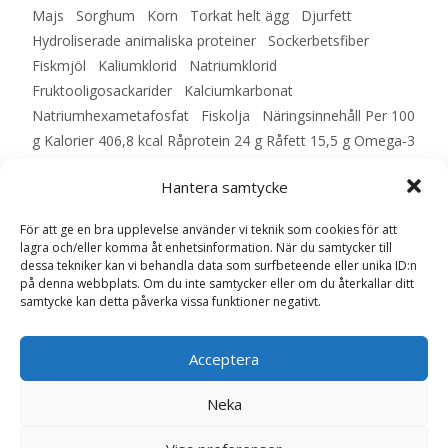
Majs Sorghum Korn Torkat helt ägg Djurfett
Hydroliserade animaliska proteiner Sockerbetsfiber
Fiskmjöl Kaliumklorid Natriumklorid
Fruktooligosackarider Kalciumkarbonat
Natriumhexametafosfat Fiskolja Näringsinnehåll Per 100
g Kalorier 406,8 kcal Råprotein 24 g Råfett 15,5 g Omega-3
0,26 g Omega-6 2,21 g Råaska 6,5 g Växttråd 2,0 g
Hantera samtycke
Kalcium 1,1 g Fosfor 0,85 g Vitamin A 4177,8 IU Vitamin D
138,6 IU Vitamin E 23,2 mg Betakaroten 0,46 mg
För att ge en bra upplevelse använder vi teknik som cookies för att
Kopparsulfatpentahydrat 4,3 mg Järnsulfatmonohydrat
lagra och/eller komma åt enhetsinformation. När du samtycker till
57,5 mg Vikt Mängd 8 – 10 kg 110 – 130 g 10 – 15 kg 130 –
dessa tekniker kan vi behandla data som surfbeteende eller unika ID:n
på denna webbplats. Om du inte samtycker eller om du återkallar ditt
170 g 15 – 20 kg 170 – 205 g 20 – 25 kg 205 – 235 g 25 –
samtycke kan detta påverka vissa funktioner negativt.
30 kg 235 – 265 g – EAN: 8710255121246
Acceptera
LÄS MERA & KÖP
Neka
Artikelnr:
552
Kategorier:
Hundmat
,
Torrfoder
Etikett: