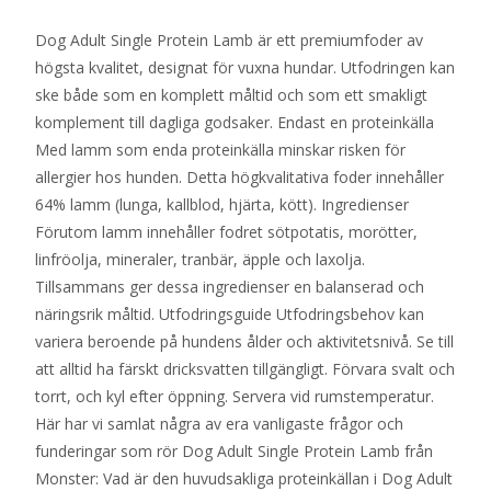
Dog Adult Single Protein Lamb är ett premiumfoder av
högsta kvalitet, designat för vuxna hundar. Utfodringen kan
ske både som en komplett måltid och som ett smakligt
komplement till dagliga godsaker. Endast en proteinkälla
Med lamm som enda proteinkälla minskar risken för
allergier hos hunden. Detta högkvalitativa foder innehåller
64% lamm (lunga, kallblod, hjärta, kött). Ingredienser
Förutom lamm innehåller fodret sötpotatis, morötter,
linfröolja, mineraler, tranbär, äpple och laxolja.
Tillsammans ger dessa ingredienser en balanserad och
näringsrik måltid. Utfodringsguide Utfodringsbehov kan
variera beroende på hundens ålder och aktivitetsnivå. Se till
att alltid ha färskt dricksvatten tillgängligt. Förvara svalt och
torrt, och kyl efter öppning. Servera vid rumstemperatur.
Här har vi samlat några av era vanligaste frågor och
funderingar som rör Dog Adult Single Protein Lamb från
Monster: Vad är den huvudsakliga proteinkällan i Dog Adult