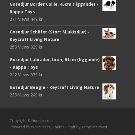
Gosedjur Border Collie, 45cm (liggande) -
Rappa Toys
271 Views
449
kr
Gosedjur Schäfer (Stort Mjukisdjur) -
Keycraft Living Nature
258 Views
829
kr
Gosedjur Labrador, brun, 61cm (liggande)
- Rappa Toys
242 Views
679
kr
Gosedjur Beagle - Keycraft Living Nature
238 Views
249
kr
Copyright © Hundar.com
Powered by WordPress
, Theme
i-craft
by TemplatesNext.