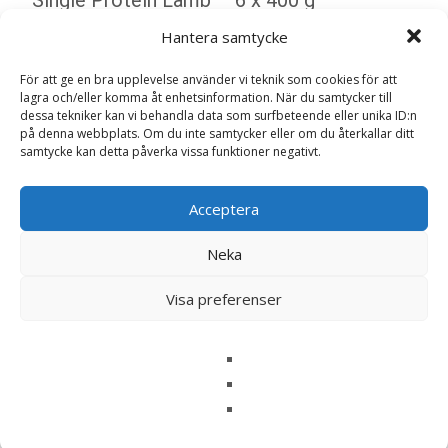
Monster”
Hantera samtycke
Din e-postadress kommer inte publiceras.
Obligatoriska fält
är märkta
*
För att ge en bra upplevelse använder vi teknik som cookies för att
lagra och/eller komma åt enhetsinformation. När du samtycker till
Ditt betyg
*
dessa tekniker kan vi behandla data som surfbeteende eller unika ID:n
på denna webbplats. Om du inte samtycker eller om du återkallar ditt
samtycke kan detta påverka vissa funktioner negativt.
Din recension
*
Acceptera
Neka
Namn
*
Visa preferenser
E-post
*
Spara mitt namn, min e-postadress och webbplats i
denna webbläsare till nästa gång jag skriver en
kommentar.