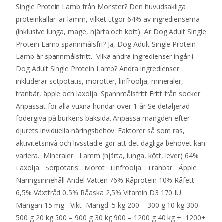
Single Protein Lamb från Monster? Den huvudsakliga
proteinkällan är lamm, vilket utgör 64% av ingredienserna
(inklusive lunga, mage, hjärta och kött). Är Dog Adult Single
Protein Lamb spannmålsfri? Ja, Dog Adult Single Protein
Lamb är spannmålsfritt. Vilka andra ingredienser ingår i
Dog Adult Single Protein Lamb? Andra ingredienser
inkluderar sötpotatis, morötter, linfröolja, mineraler,
tranbär, äpple och laxolja. Spannmålsfritt Fritt från socker
Anpassat för alla vuxna hundar över 1 år Se detaljerad
fodergiva på burkens baksida. Anpassa mängden efter
djurets inviduella näringsbehov. Faktorer så som ras,
aktivitetsnivå och livsstadie gör att det dagliga behovet kan
variera. Mineraler Lamm (hjärta, lunga, kött, lever) 64%
Laxolja Sötpotatis Morot Linfröolja Tranbär Äpple
Näringsinnehåll Andel Vatten 76% Råprotein 10% Råfett
6,5% Växttråd 0,5% Råaska 2,5% Vitamin D3 170 IU
Mangan 15 mg Vikt Mängd 5 kg 200 – 300 g 10 kg 300 –
500 g 20 kg 500 – 900 g 30 kg 900 – 1200 g 40 kg + 1200+