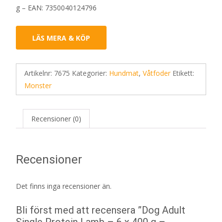
g – EAN: 7350040124796
LÄS MERA & KÖP
Artikelnr:
7675
Kategorier:
Hundmat
,
Våtfoder
Etikett:
Monster
Recensioner (0)
Recensioner
Det finns inga recensioner än.
Bli först med att recensera ”Dog Adult
Single Protein Lamb – 6 x 400 g –