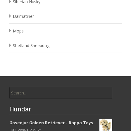
Siberian Husky
Dalmatiner
Mops
Shetland Sheepdog
Search
for:
Hundar
Gosedjur Golden Retriever - Rappa Toys
383 Views
279
kr