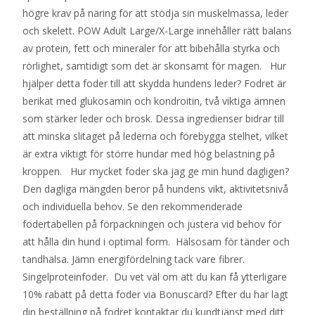
högre krav på näring för att stödja sin muskelmassa, leder
och skelett. POW Adult Large/X-Large innehåller rätt balans
av protein, fett och mineraler för att bibehålla styrka och
rörlighet, samtidigt som det är skonsamt för magen. Hur
hjälper detta foder till att skydda hundens leder? Fodret är
berikat med glukosamin och kondroitin, två viktiga ämnen
som stärker leder och brosk. Dessa ingredienser bidrar till
att minska slitaget på lederna och förebygga stelhet, vilket
är extra viktigt för större hundar med hög belastning på
kroppen. Hur mycket foder ska jag ge min hund dagligen?
Den dagliga mängden beror på hundens vikt, aktivitetsnivå
och individuella behov. Se den rekommenderade
fodertabellen på förpackningen och justera vid behov för
att hålla din hund i optimal form. Hälsosam för tänder och
tandhälsa. Jämn energifördelning tack vare fibrer.
Singelproteinfoder. Du vet väl om att du kan få ytterligare
10% rabatt på detta foder via Bonuscard? Efter du har lagt
din beställning på fodret kontaktar du kundtjänst med ditt