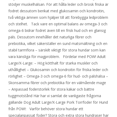
stödjer muskelhälsan. För att hålla leder och brosk friska är
fodret dessutom berikat med glukosamin och kondroitin,
två viktiga ämnen som hjälper till att förebygga ledproblem
och stelhet. Tack vare en optimal balans av omega-3 och
omega-6 bidrar fodret även till en frisk hud och en glansig
päls. Dessutom innehåller det naturliga fibrer och
prebiotika, vilket säkerställer en sund matsmältning och en
stabil tarmflora – särskilt viktigt för stora hundar som kan
vara känsliga för magproblem. Fördelar med POW! Adult
Large/X-Large: – Hög kötthalt för starka muskler och
uthållighet – Glukosamin och kondroitin för friska leder och
rörlighet – Omega-3 och omega-6 för hud- och pälshälsa –
Skonsamma fibrer och prebiotika för en välmående mage
– Anpassad foderstorlek för stora käkar och bättre
tuggmotstånd Här har vi samlat de vanligaste frågorna
gällande Dog Adult Large/X-Large Pork Torrfoder för Hund
från POW!: Varför behöver stora hundar ett
specialanpassat foder? Stora och extra stora hundraser har