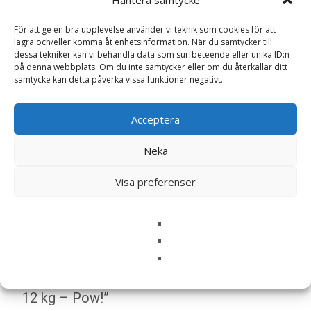
Hantera samtycke
LÄS MERA & KÖP
För att ge en bra upplevelse använder vi teknik som cookies för att
lagra och/eller komma åt enhetsinformation. När du samtycker till
dessa tekniker kan vi behandla data som surfbeteende eller unika ID:n
på denna webbplats. Om du inte samtycker eller om du återkallar ditt
Artikelnr:
24207
Kategorier:
Hundmat
,
Torrfoder
samtycke kan detta påverka vissa funktioner negativt.
Etikett:
Pow!
Acceptera
Recensioner (0)
Neka
Visa preferenser
Recensioner
Det finns inga recensioner än.
Bli först med att recensera ”Dog Adult
Large/X-Large Pork Torrfoder för Hund –
12 kg – Pow!”