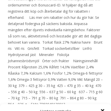
ordernummer och Bonuscard-ID. Vi hjälper dig då att
registrera ditt köp och återbetalar dig för rabatten i
efterhand. Läs mer om rabatter och hur du gör här. Se
detaljerad fodergiva på säckens baksida. Anpassa
mängden efter djurets individuella näringsbehov. Faktorer
så som ras, aktivitetsnivå och livsstadie gör att det dagliga
behovet kan variera. Torkat fläsk 27% Nakna havre Brunt
ris Vitt ris Grisfett Torkad sockerbetsfiber Linfrö
Hydrolyserad jäst Mineraler Fiskolja
Johannesbrödsmjöl Örter och frukter Näringsinnehåll
Procent Råprotein 25,0% Råfett 14,0% Växtfiber 2,4%
Råaska 7,3% Kalcium 1,6% Fosfor 1,2% Omega-6 fettsyror
1,6% Omega-3 fettsyror 0,9% Vatten 9,0% Vikt Mängd 20 –
30 kg 379 – 425 g 30 – 35 kg 425 – 470 g 35 – 40 kg 470
– 556 g 40 – 50 kg 556 – 637 g 50 – 60 kg 637 – 715 g 60
– 70 kg 715 – 791 g 70 – 80 kg 791 – 864 g 80 – 90 kg
864 – 936 g – EAN: 7350040129913