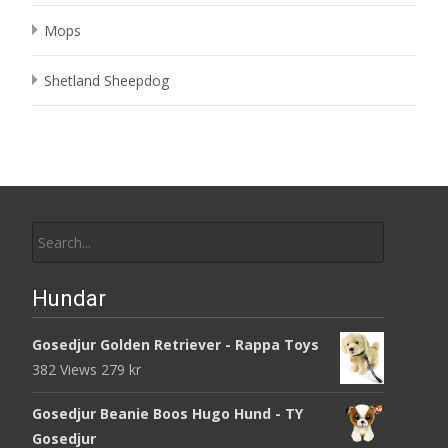
Mops
Shetland Sheepdog
Search
for:
Hundar
Gosedjur Golden Retriever - Rappa Toys
382 Views
279
kr
Gosedjur Beanie Boos Hugo Hund - TY
Gosedjur