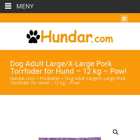
MENY
Dog Adult Large/X-Large Pork
Torrfoder för Hund – 12 kg – Pow!
Hundar.com
>
Produkter
>
Dog Adult Large/X-Large Pork
Torrfoder för Hund – 12 kg – Pow!