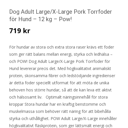
Dog Adult Large/X-Large Pork Torrfoder
för Hund – 12 kg – Pow!
719
kr
För hundar av stora och extra stora raser krävs ett foder
som ger rätt balans mellan energi, styrka och ledhälsa –
och POW! Dog Adult Large/X-Large Pork Torrfoder för
Hund levererar precis det. Med högkvalitativt animaliskt
protein, skonsamma fibrer och ledstödjande ingredienser
är detta foder speciellt utformat för att möta de unika
behoven hos större hundar, så att de kan leva ett aktivt
och hälsosamt liv. Optimalt näringsinnehåll för stora
kroppar Stora hundar har en kraftig benstomme och
muskelmassa som behöver rätt näring för att bibehålla
styrka och uthållighet. POW Adult Large/X-Large innehåller
högkvalitativt fläskprotein, som ger lättsmält energi och