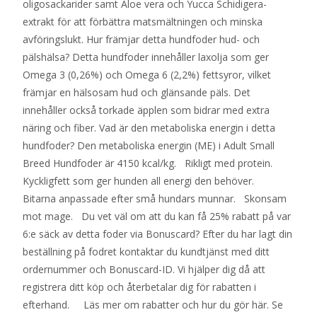
oligosackarider samt Aloe vera och Yucca Schidigera-
extrakt för att förbättra matsmältningen och minska
avföringslukt. Hur främjar detta hundfoder hud- och
pälshälsa? Detta hundfoder innehåller laxolja som ger
Omega 3 (0,26%) och Omega 6 (2,2%) fettsyror, vilket
främjar en hälsosam hud och glänsande päls. Det
innehåller också torkade äpplen som bidrar med extra
näring och fiber. Vad är den metaboliska energin i detta
hundfoder? Den metaboliska energin (ME) i Adult Small
Breed Hundfoder är 4150 kcal/kg. Rikligt med protein.
Kyckligfett som ger hunden all energi den behöver.
Bitarna anpassade efter små hundars munnar. Skonsam
mot mage. Du vet väl om att du kan få 25% rabatt på var
6:e säck av detta foder via Bonuscard? Efter du har lagt din
beställning på fodret kontaktar du kundtjänst med ditt
ordernummer och Bonuscard-ID. Vi hjälper dig då att
registrera ditt köp och återbetalar dig för rabatten i
efterhand. Läs mer om rabatter och hur du gör här. Se