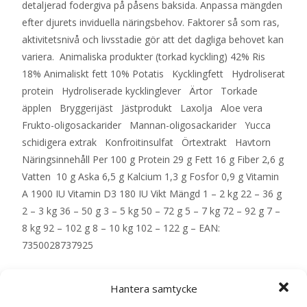
detaljerad fodergiva på påsens baksida. Anpassa mängden
efter djurets inviduella näringsbehov. Faktorer så som ras,
aktivitetsnivå och livsstadie gör att det dagliga behovet kan
variera. Animaliska produkter (torkad kyckling) 42% Ris
18% Animaliskt fett 10% Potatis Kycklingfett Hydroliserat
protein Hydroliserade kycklinglever Ärtor Torkade
äpplen Bryggerijäst Jästprodukt Laxolja Aloe vera
Frukto-oligosackarider Mannan-oligosackarider Yucca
schidigera extrak Konfroitinsulfat Örtextrakt Havtorn
Näringsinnehåll Per 100 g Protein 29 g Fett 16 g Fiber 2,6 g
Vatten 10 g Aska 6,5 g Kalcium 1,3 g Fosfor 0,9 g Vitamin
A 1900 IU Vitamin D3 180 IU Vikt Mängd 1 – 2 kg 22 – 36 g
2 – 3 kg 36 – 50 g 3 – 5 kg 50 – 72 g 5 – 7 kg 72 – 92 g 7 –
8 kg 92 – 102 g 8 – 10 kg 102 – 122 g – EAN:
7350028737925
LÄS MERA & KÖP
Hantera samtycke