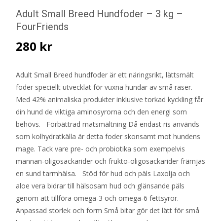
Adult Small Breed Hundfoder – 3 kg –
FourFriends
280
kr
Adult Small Breed hundfoder är ett näringsrikt, lättsmält
foder speciellt utvecklat för vuxna hundar av små raser.
Med 42% animaliska produkter inklusive torkad kyckling får
din hund de viktiga aminosyrorna och den energi som
behövs. Förbättrad matsmältning Då endast ris används
som kolhydratkälla är detta foder skonsamt mot hundens
mage. Tack vare pre- och probiotika som exempelvis
mannan-oligosackarider och frukto-oligosackarider främjas
en sund tarmhälsa. Stöd för hud och päls Laxolja och
aloe vera bidrar till hälsosam hud och glänsande päls
genom att tillföra omega-3 och omega-6 fettsyror.
Anpassad storlek och form Små bitar gör det lätt för små