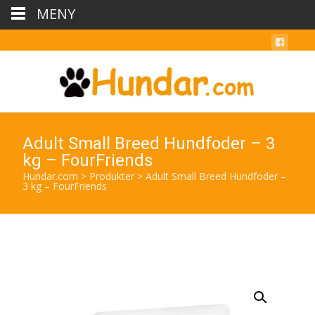
MENY
Adult Small Breed Hundfoder – 3
kg – FourFriends
Hundar.com
>
Produkter
>
Adult Small Breed Hundfoder –
3 kg – FourFriends