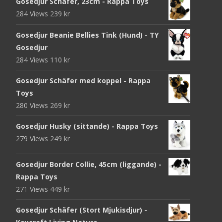
Gosedjur Schäfer, 23cm - Rappa Toys
284 Views
239
kr
Gosedjur Beanie Bellies Tink (Hund) - TY
Gosedjur
284 Views
110
kr
Gosedjur Schäfer med koppel - Rappa
Toys
280 Views
269
kr
Gosedjur Husky (sittande) - Rappa Toys
279 Views
249
kr
Gosedjur Border Collie, 45cm (liggande) -
Rappa Toys
271 Views
449
kr
Gosedjur Schäfer (Stort Mjukisdjur) -