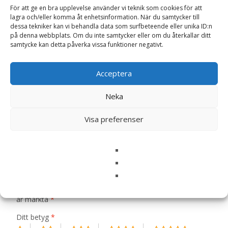
För att ge en bra upplevelse använder vi teknik som cookies för att
lagra och/eller komma åt enhetsinformation. När du samtycker till
Artikelnr:
5683
Kategorier:
Hundmat
,
Torrfoder
Etikett:
dessa tekniker kan vi behandla data som surfbeteende eller unika ID:n
FourFriends
på denna webbplats. Om du inte samtycker eller om du återkallar ditt
samtycke kan detta påverka vissa funktioner negativt.
Recensioner (0)
Acceptera
Neka
Recensioner
Visa preferenser
Det finns inga recensioner än.
Bli först med att recensera ”Adult Small
Breed Hundfoder – 3 kg – FourFriends”
Din e-postadress kommer inte publiceras.
Obligatoriska fält
är märkta
*
Ditt betyg
*