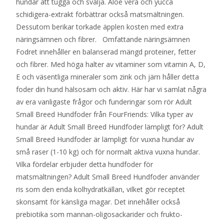
hundar att tugga och svälja. Aloe vera och yucca
schidigera-extrakt förbättrar också matsmältningen.
Dessutom berikar torkade äpplen kosten med extra
näringsämnen och fibrer. Omfattande näringsämnen
Fodret innehåller en balanserad mängd proteiner, fetter
och fibrer. Med höga halter av vitaminer som vitamin A, D,
E och väsentliga mineraler som zink och järn håller detta
foder din hund hälsosam och aktiv. Här har vi samlat några
av era vanligaste frågor och funderingar som rör Adult
Small Breed Hundfoder från FourFriends: Vilka typer av
hundar är Adult Small Breed Hundfoder lämpligt för? Adult
Small Breed Hundfoder är lämpligt för vuxna hundar av
små raser (1-10 kg) och för normalt aktiva vuxna hundar.
Vilka fördelar erbjuder detta hundfoder för
matsmältningen? Adult Small Breed Hundfoder använder
ris som den enda kolhydratkällan, vilket gör receptet
skonsamt för känsliga magar. Det innehåller också
prebiotika som mannan-oligosackarider och frukto-