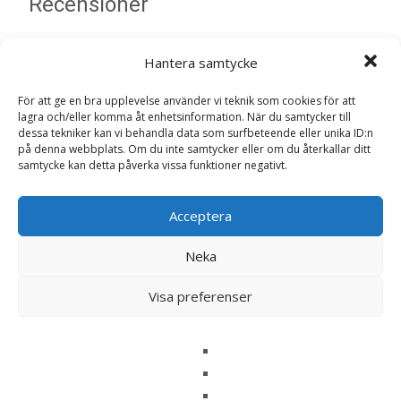
Recensioner
Det finns inga recensioner än.
Hantera samtycke
Bli först med att recensera ”Adult Iberico
För att ge en bra upplevelse använder vi teknik som cookies för att
+ Greens Torrfoder till Vuxen Hund – 1,5
lagra och/eller komma åt enhetsinformation. När du samtycker till
dessa tekniker kan vi behandla data som surfbeteende eller unika ID:n
kg – Platinum”
på denna webbplats. Om du inte samtycker eller om du återkallar ditt
Din e-postadress kommer inte publiceras.
Obligatoriska fält
samtycke kan detta påverka vissa funktioner negativt.
är märkta
*
Ditt betyg
*
Acceptera
Neka
Din recension
*
Visa preferenser
Namn
*