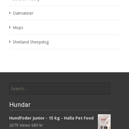
Dalmatiner
Mops
Shetland Sheepdog
Search
for:
Hundar
Hundfoder Junior - 15 kg - Halla Pet Food
2079 Views
689
kr