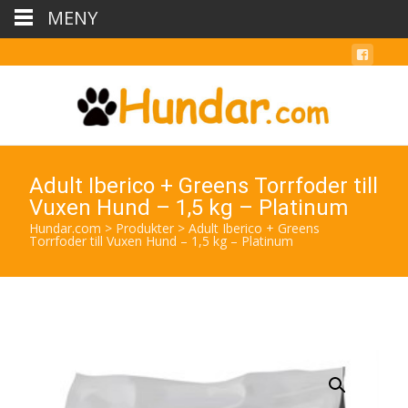
MENY
Adult Iberico + Greens Torrfoder till
Vuxen Hund – 1,5 kg – Platinum
Hundar.com
>
Produkter
>
Adult Iberico + Greens
Torrfoder till Vuxen Hund – 1,5 kg – Platinum