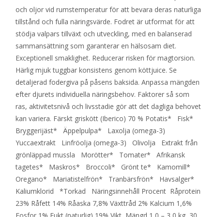
och oljor vid rumstemperatur för att bevara deras naturliga
tillstånd och fulla näringsvärde. Fodret är utformat för att
stödja valpars tillväxt och utveckling, med en balanserad
sammansättning som garanterar en hälsosam diet.
Exceptionell smaklighet. Reducerar risken för magtorsion.
Härlig mjuk tuggbar konsistens genom köttjuice. Se
detaljerad fodergiva på påsens baksida. Anpassa mängden
efter djurets individuella näringsbehov. Faktorer så som
ras, aktivitetsnivå och livsstadie gör att det dagliga behovet
kan variera. Färskt griskött (Iberico) 70 % Potatis* Fisk*
Bryggerijäst* Äppelpulpa* Laxolja (omega-3)
Yuccaextrakt Linfröolja (omega-3) Olivolja Extrakt från
grönläppad mussla Morötter* Tomater* Afrikansk
tagetes* Maskros* Broccoli* Grönt te* Kamomill*
Oregano* Mariatistelfrön* Tranbärsfrön* Havsalger*
Kaliumklorid *Torkad Näringsinnehåll Procent Råprotein
23% Råfett 14% Råaska 7,8% Växttråd 2% Kalcium 1,6%
Fosfor 1% Fukt (naturlig) 19% Vikt Mängd 1,0 – 3,0 kg 30