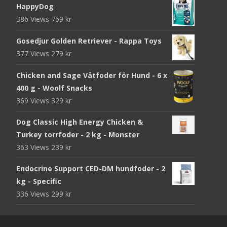
HappyDog
386 Views
769
kr
Gosedjur Golden Retriever - Rappa Toys
377 Views
279
kr
Chicken and Sage Våtfoder för Hund - 6 x
400 g - Woolf Snacks
369 Views
329
kr
Dog Classic High Energy Chicken &
Turkey torrfoder - 2 kg - Monster
363 Views
239
kr
Endocrine Support CED-DM hundfoder - 2
kg - Specific
336 Views
299
kr