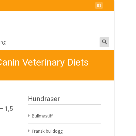
Search
ing
for:
Canin Veterinary Diets
Hundraser
– 1,5
Bullmastiff
Fransk bulldogg