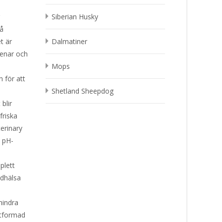
r
Siberian Husky
må
t är
Dalmatiner
stenar och
Mops
 för att
Shetland Sheepdog
blir
friska
erinary
t pH-
plett
ndhälsa
rhindra
utformad