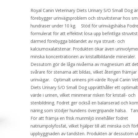
Royal Canin Veterinary Diets Urinary S/O Small Dog ä
förebygger urinvägsproblem och struvitstenar hos s
hundraser under 10 kg. Stöd för urinvägshälsa Fodre
formulerat för att effektivt lösa upp befintliga struvit
därmed förebygga bildandet av nya struvit- och
kalciumoxalatstenar. Produkten ökar även urinvolymen
minska koncentrationen av kristallbildande mineraler.
Dessutom gör de låga nivåerna av magnesium att det 
svårare för stenarna att bildas, vilket återigen främjar 
urinvägar. Optimalt urinens pH-värde Royal Canin Vet
Diets Urinary S/O Small Dog upprätthåller ett optimal
värde i urinen, vilket minimerar risken för kristall- och
stenbildning. Fodret ger också en balanserad och kom
näring som stödjer hundens övergripande hälsa. Ta
För att främja en frisk munmiljö innehåller fodret
natriumpolyfosfat, vilket hjälper till att minska och fö
uppbyggnaden av tandsten. Produkten är dessutom 