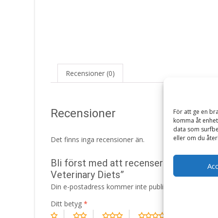
Recensioner (0)
Recensioner
För att ge en br
komma åt enhets
data som surfbe
eller om du åter
Det finns inga recensioner än.
Bli först med att recensera ”Veterinar
Ac
Veterinary Diets”
Din e-postadress kommer inte publiceras.
Obligatori
Ditt betyg
*