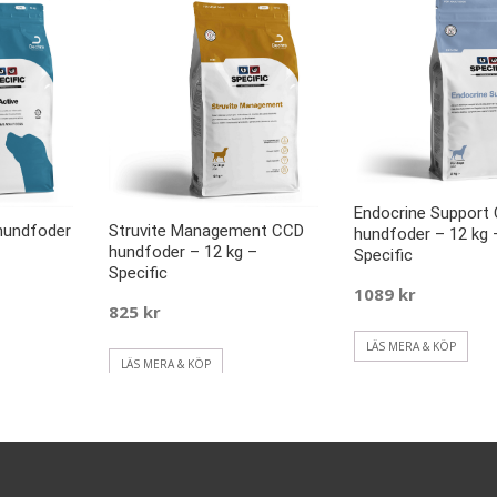
Endocrine Support
hundfoder
Struvite Management CCD
hundfoder – 12 kg 
hundfoder – 12 kg –
Specific
Specific
1089
kr
825
kr
LÄS MERA & KÖP
LÄS MERA & KÖP