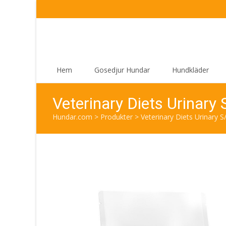
Skip
Hem
Gosedjur Hundar
Hundkläder
to
content
Veterinary Diets Urinary
Hundar.com
>
Produkter
>
Veterinary Diets Urinary S