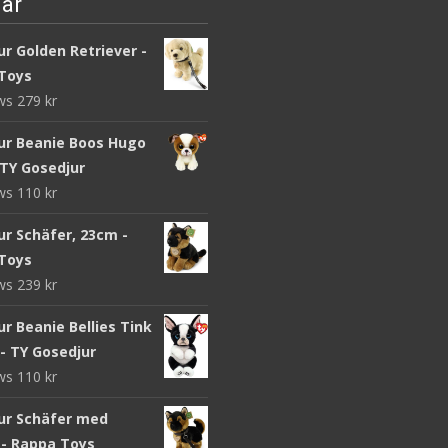
ar
r Golden Retriever -
Toys
ews
279
kr
ur Beanie Boos Hugo
 TY Gosedjur
ews
110
kr
ur Schäfer, 23cm -
Toys
ews
239
kr
r Beanie Bellies Tink
- TY Gosedjur
ews
110
kr
ur Schäfer med
 - Rappa Toys