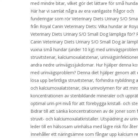
med mindre bitar, vilket gör det lättare för små hundar
Här har vi samlat några av era vanligaste frågor och
funderingar som rör Veterinary Diets Urinary S/O Sma
från Royal Canin Veterinary Diets: Vilka hundar är Roy
Veterinary Diets Urinary S/O Small Dog lämpliga för? 
Canin Veterinary Diets Urinary S/O Small Dog är lämpl
vuxna små hundar (under 10 kg) med urinvägsprobl
struvitstenar, kalciumoxalatstenar, urinvägsinfektioner
andra nedre urinvägssjukdomar. Hur hjälper denna ko
med urinvägsproblem? Denna diet hjälper genom att e
lösa upp befintliga struvitstenar, förhindra nybildning a
och kalciumoxalatstenar, öka urinvolymen för att min
koncentrationen av stenbildande mineraler och upprät
optimal urin-pH-nivå för att förebygga kristall- och ste
Bidrar till att sänka koncentrationen av de joner som
struvit- och kalciumoxalatkristaller. Utspädning av urine
leder till en hälsosam urinhälsa med lägre risk för återf
Innehåller ett näringsämne som fångar upp kalcium re