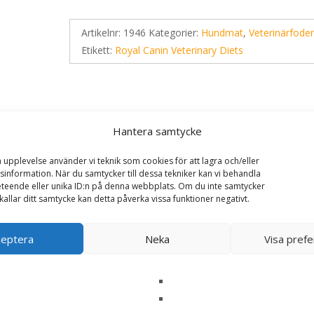
Artikelnr:
1946
Kategorier:
Hundmat
,
Veterinärfode
Etikett:
Royal Canin Veterinary Diets
Hantera samtycke
a upplevelse använder vi teknik som cookies för att lagra och/eller
information. När du samtycker till dessa tekniker kan vi behandla
teende eller unika ID:n på denna webbplats. Om du inte samtycker
kallar ditt samtycke kan detta påverka vissa funktioner negativt.
y Diets Urinary S/O Small Dog – 1,5 kg – Royal Cani
ceptera
Neka
Visa pref
ska fält är märkta
*