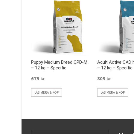
Puppy Medium Breed CPD-M
Adult Active CAD 
– 12 kg – Specific
– 12 kg – Specific
679
kr
809
kr
LÄS MERA & KÖP
LÄS MERA & KÖP
Search