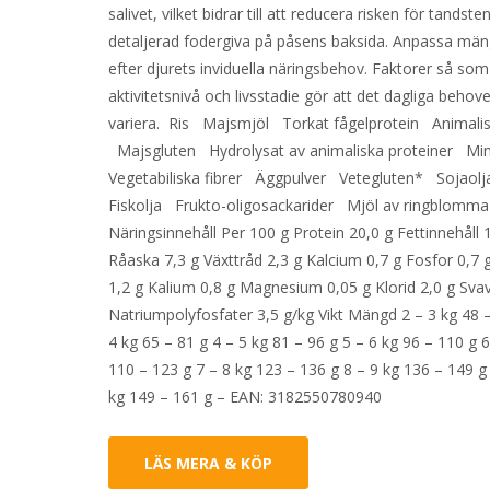
salivet, vilket bidrar till att reducera risken för tandste
detaljerad fodergiva på påsens baksida. Anpassa mä
efter djurets inviduella näringsbehov. Faktorer så som
aktivitetsnivå och livsstadie gör att det dagliga behov
variera. Ris Majsmjöl Torkat fågelprotein Animalis
Majsgluten Hydrolysat av animaliska proteiner Mi
Vegetabiliska fibrer Äggpulver Vetegluten* Sojaol
Fiskolja Frukto-oligosackarider Mjöl av ringb
Näringsinnehåll Per 100 g Protein 20,0 g Fettinnehåll 
Råaska 7,3 g Växttråd 2,3 g Kalcium 0,7 g Fosfor 0,7 
1,2 g Kalium 0,8 g Magnesium 0,05 g Klorid 2,0 g Svav
Natriumpolyfosfater 3,5 g/kg Vikt Mängd 2 – 3 kg 48 –
4 kg 65 – 81 g 4 – 5 kg 81 – 96 g 5 – 6 kg 96 – 110 g 6
110 – 123 g 7 – 8 kg 123 – 136 g 8 – 9 kg 136 – 149 g
kg 149 – 161 g – EAN: 3182550780940
LÄS MERA & KÖP