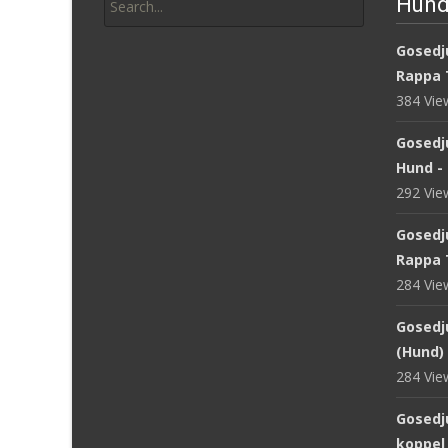
Hund
for:
Gosedju
Rappa 
384 Vi
Gosedj
Hund -
292 Vi
Gosedj
Rappa 
284 Vi
Gosedju
(Hund) 
284 Vi
Gosedj
koppel