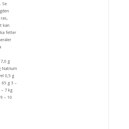
n. Se
ngden
 ras,
et kan
ka fetter
neraler
ja
lomma
17,0 g
g Natrium
el 0,5 g
 65 g 3 –
 – 7 kg
 9 – 10