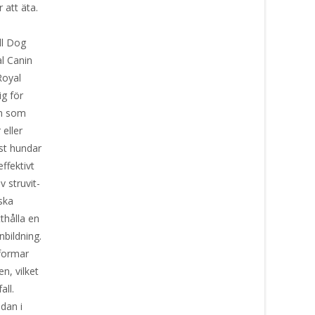
 att äta.
ll Dog
al Canin
Royal
ig för
em som
 eller
st hundar
ffektivt
v struvit-
ska
thålla en
nbildning.
 formar
n, vilket
all.
dan i