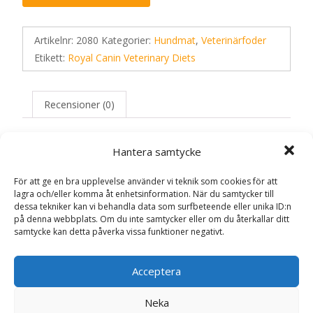
Artikelnr:
2080
Kategorier:
Hundmat
,
Veterinärfoder
Etikett:
Royal Canin Veterinary Diets
Recensioner (0)
Hantera samtycke
Recensioner
För att ge en bra upplevelse använder vi teknik som cookies för att
lagra och/eller komma åt enhetsinformation. När du samtycker till
Det finns inga recensioner än.
dessa tekniker kan vi behandla data som surfbeteende eller unika ID:n
på denna webbplats. Om du inte samtycker eller om du återkallar ditt
Bli först med att recensera ”Veterinary
samtycke kan detta påverka vissa funktioner negativt.
Diets Derma Skin Care Small Dog – 2 kg –
Royal Canin Veterinary Diets”
Acceptera
Din e-postadress kommer inte publiceras.
Obligatoriska fält
är märkta
*
Neka