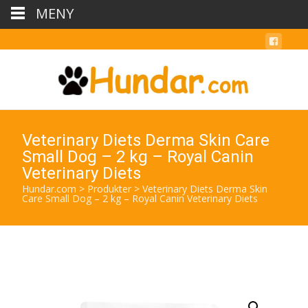
MENY
Veterinary Diets Derma Skin Care
Small Dog – 2 kg – Royal Canin
Veterinary Diets
Hundar.com
>
Produkter
>
Veterinary Diets Derma Skin
Care Small Dog – 2 kg – Royal Canin Veterinary Diets