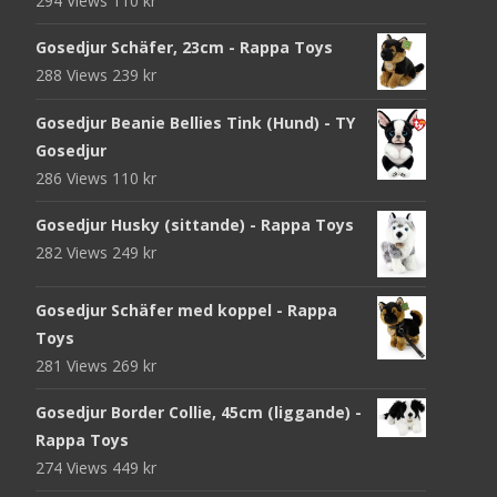
294 Views
110
kr
Gosedjur Schäfer, 23cm - Rappa Toys
288 Views
239
kr
Gosedjur Beanie Bellies Tink (Hund) - TY
Gosedjur
286 Views
110
kr
Gosedjur Husky (sittande) - Rappa Toys
282 Views
249
kr
Gosedjur Schäfer med koppel - Rappa
Toys
281 Views
269
kr
Gosedjur Border Collie, 45cm (liggande) -
Rappa Toys
274 Views
449
kr