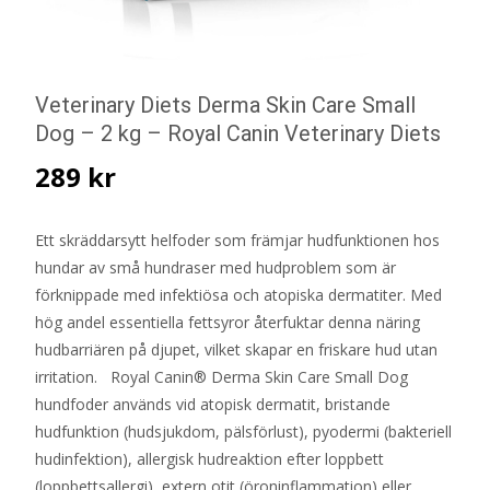
Veterinary Diets Derma Skin Care Small
Dog – 2 kg – Royal Canin Veterinary Diets
289
kr
Ett skräddarsytt helfoder som främjar hudfunktionen hos
hundar av små hundraser med hudproblem som är
förknippade med infektiösa och atopiska dermatiter. Med
hög andel essentiella fettsyror återfuktar denna näring
hudbarriären på djupet, vilket skapar en friskare hud utan
irritation. Royal Canin® Derma Skin Care Small Dog
hundfoder används vid atopisk dermatit, bristande
hudfunktion (hudsjukdom, pälsförlust), pyodermi (bakteriell
hudinfektion), allergisk hudreaktion efter loppbett
(loppbettsallergi), extern otit (öroninflammation) eller