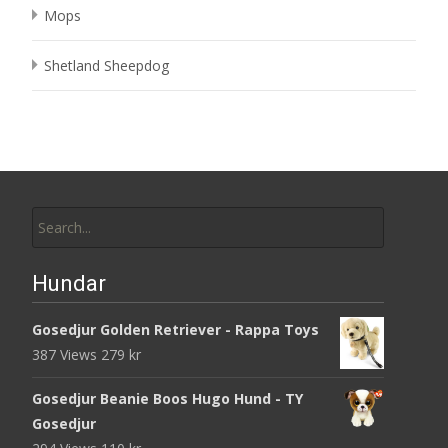
Mops
Shetland Sheepdog
Search
for:
Hundar
Gosedjur Golden Retriever - Rappa Toys
387 Views
279
kr
Gosedjur Beanie Boos Hugo Hund - TY
Gosedjur