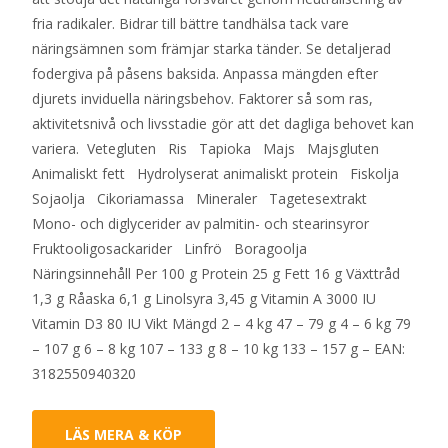
fria radikaler. Bidrar till bättre tandhälsa tack vare
näringsämnen som främjar starka tänder. Se detaljerad
fodergiva på påsens baksida. Anpassa mängden efter
djurets inviduella näringsbehov. Faktorer så som ras,
aktivitetsnivå och livsstadie gör att det dagliga behovet kan
variera. Vetegluten Ris Tapioka Majs Majsgluten
Animaliskt fett Hydrolyserat animaliskt protein Fiskolja
Sojaolja Cikoriamassa Mineraler Tagetesextrakt
Mono- och diglycerider av palmitin- och stearinsyror
Fruktooligosackarider Linfrö Boragoolja
Näringsinnehåll Per 100 g Protein 25 g Fett 16 g Växttråd
1,3 g Råaska 6,1 g Linolsyra 3,45 g Vitamin A 3000 IU
Vitamin D3 80 IU Vikt Mängd 2 – 4 kg 47 – 79 g 4 – 6 kg 79
– 107 g 6 – 8 kg 107 – 133 g 8 – 10 kg 133 – 157 g – EAN:
3182550940320
LÄS MERA & KÖP