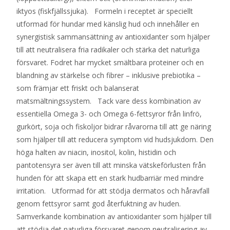
iktyos (fiskfjällssjuka). Formeln i receptet är speciellt
utformad för hundar med känslig hud och innehåller en
synergistisk sammansättning av antioxidanter som hjälper
till att neutralisera fria radikaler och stärka det naturliga
försvaret. Fodret har mycket smältbara proteiner och en
blandning av stärkelse och fibrer – inklusive prebiotika –
som främjar ett friskt och balanserat
matsmältningssystem. Tack vare dess kombination av
essentiella Omega 3- och Omega 6-fettsyror från linfrö,
gurkört, soja och fiskoljor bidrar råvarorna till att ge näring
som hjälper till att reducera symptom vid hudsjukdom. Den
höga halten av niacin, inositol, kolin, histidin och
pantotensyra ser även till att minska vätskeförlusten från
hunden för att skapa ett en stark hudbarriär med mindre
irritation. Utformad för att stödja dermatos och håravfall
genom fettsyror samt god återfuktning av huden.
Samverkande kombination av antioxidanter som hjälper till
att stödja det naturliga försvaret genom neutralisering av