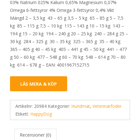
03% Natrium 025% Kalium 0,65% Magnesium 0,07%
Omega 6-fettsyror 4% Omega 3-fettsyror 0,4% Vikt
Mängd 2 – 3,5 kg 43 – 65 g 3,5 – 5 kg 65 – 85 g 5 – 7,5
kg 85 – 115 g 7,5 – 10 kg 115 – 143 g 10 – 15 kg 143 –
194 g 15 – 20 kg 194 – 240 g 20 – 25 kg 240 – 284 g 25 –
30 kg 284 – 325 g 30 – 35 kg 325 – 365 g 35 – 40 kg
365 – 405 g 40 – 45 kg 405 – 441 g 45 – 50 kg 441 – 477
g 50 – 60 kg 477 – 548 g 60 – 70 kg 548 – 614 g 70 – 80
kg 614 – 678 g – EAN: 4001967152715
LÄS MERA & KÖP
Artikelnr:
20984
Kategorier:
Hundmat
,
Veterinärfoder
Etikett:
HappyDog
Recensioner (0)