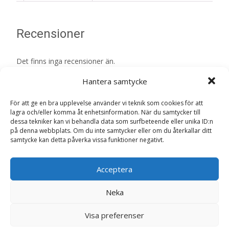
Recensioner
Det finns inga recensioner än.
Hantera samtycke
Bli först med att recensera ”Vet Diet Renal
Torrfoder till Hund – 12 kg – HappyDog”
För att ge en bra upplevelse använder vi teknik som cookies för att
Din e-postadress kommer inte publiceras.
Obligatoriska fält
lagra och/eller komma åt enhetsinformation. När du samtycker till
dessa tekniker kan vi behandla data som surfbeteende eller unika ID:n
är märkta
*
på denna webbplats. Om du inte samtycker eller om du återkallar ditt
samtycke kan detta påverka vissa funktioner negativt.
Ditt betyg
*
Acceptera
Din recension
*
Neka
Visa preferenser