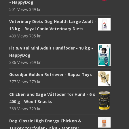
- HappyDog
501 Views
349
kr
Veterinary Diets Dog Health Large Adult -
13 kg - Royal Canin Veterinary Diets
439 Views
785
kr
Fit & Vital Mini Adult Hundfoder - 10 kg -
HappyDog
386 Views
769
kr
Gosedjur Golden Retriever - Rappa Toys
377 Views
279
kr
Chicken and Sage Våtfoder för Hund - 6 x
400 g - Woolf Snacks
369 Views
329
kr
Dog Classic High Energy Chicken &
Turkey torrfoder - 2 kg - Monster