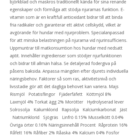
björkblad och maskros traditionellt kända för sina renande
egenskaper och förmåga att stödja njurarnas funktion. E-
vitamin som är en kraftfull antioxidant bidrar till att binda
fria radikaler och garanterar ett aktivt cellskydd, vilket är
avgörande för hundar med njurproblem. Specialanpassad
för att minska belastningen på njurarna vid njurinsufficiens.
Uppmuntrar till matkonsumtion hos hundar med nedsatt
aptit. Innehåller ingredienser som stödjer njurfunktionen
och bidrar till allmän hälsa. Se detaljerad fodergiva på
påsens baksida. Anpassa mängden efter djurets individuella
näringsbehov. Faktorer så som ras, aktivitetsnivå och
livsstadie gör att det dagliga behovet kan variera. Majs
Rismjöl Potatisflingor Fjäderfäfett Köttmjöl 8%
Laxmjöl 4% Torkat ägg 2% Morötter Hydrolyserad lever
Solrosolja Kaliumklorid Rapsolja Kalciumkarbonat Jäst
Natriumklorid Sjögräs Linfrö 0.15% Musselkött 0.04%
Övriga örter 0.16% Näringsinnehåll Procent Råprotein 16%
Råfett 16% Råfiber 2% Råaska 4% Kalcium 04% Fosfor