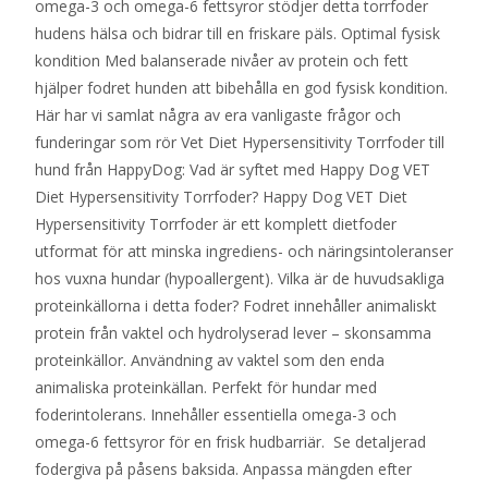
omega-3 och omega-6 fettsyror stödjer detta torrfoder
hudens hälsa och bidrar till en friskare päls. Optimal fysisk
kondition Med balanserade nivåer av protein och fett
hjälper fodret hunden att bibehålla en god fysisk kondition.
Här har vi samlat några av era vanligaste frågor och
funderingar som rör Vet Diet Hypersensitivity Torrfoder till
hund från HappyDog: Vad är syftet med Happy Dog VET
Diet Hypersensitivity Torrfoder? Happy Dog VET Diet
Hypersensitivity Torrfoder är ett komplett dietfoder
utformat för att minska ingrediens- och näringsintoleranser
hos vuxna hundar (hypoallergent). Vilka är de huvudsakliga
proteinkällorna i detta foder? Fodret innehåller animaliskt
protein från vaktel och hydrolyserad lever – skonsamma
proteinkällor. Användning av vaktel som den enda
animaliska proteinkällan. Perfekt för hundar med
foderintolerans. Innehåller essentiella omega-3 och
omega-6 fettsyror för en frisk hudbarriär. Se detaljerad
fodergiva på påsens baksida. Anpassa mängden efter