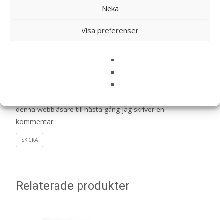
Neka
Visa preferenser
Namn
*
E-post
*
Spara mitt namn, min e-postadress och webbplats i
denna webbläsare till nästa gång jag skriver en
kommentar.
Relaterade produkter