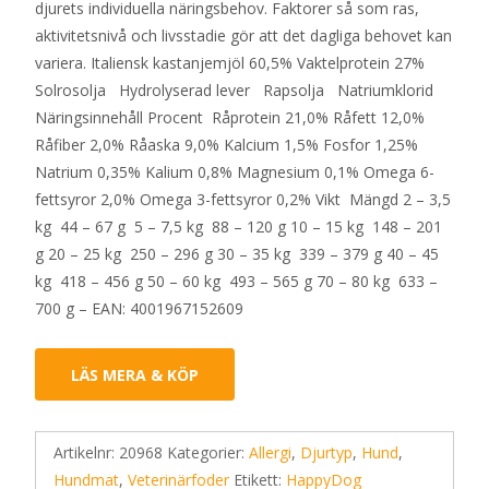
djurets individuella näringsbehov. Faktorer så som ras,
aktivitetsnivå och livsstadie gör att det dagliga behovet kan
variera. Italiensk kastanjemjöl 60,5% Vaktelprotein 27%
Solrosolja Hydrolyserad lever Rapsolja Natriumklorid
Näringsinnehåll Procent Råprotein 21,0% Råfett 12,0%
Råfiber 2,0% Råaska 9,0% Kalcium 1,5% Fosfor 1,25%
Natrium 0,35% Kalium 0,8% Magnesium 0,1% Omega 6-
fettsyror 2,0% Omega 3-fettsyror 0,2% Vikt Mängd 2 – 3,5
kg 44 – 67 g 5 – 7,5 kg 88 – 120 g 10 – 15 kg 148 – 201
g 20 – 25 kg 250 – 296 g 30 – 35 kg 339 – 379 g 40 – 45
kg 418 – 456 g 50 – 60 kg 493 – 565 g 70 – 80 kg 633 –
700 g – EAN: 4001967152609
LÄS MERA & KÖP
Artikelnr:
20968
Kategorier:
Allergi
,
Djurtyp
,
Hund
,
Hundmat
,
Veterinärfoder
Etikett:
HappyDog