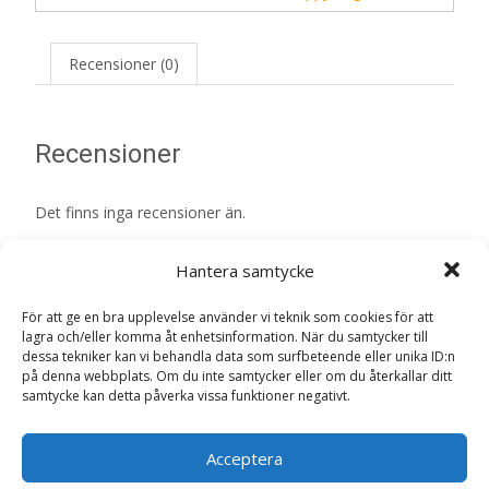
Recensioner (0)
Recensioner
Det finns inga recensioner än.
Bli först med att recensera ”Vet Diet
Hantera samtycke
Hypersensitivity Torrfoder till Hund – 1 kg
– HappyDog”
För att ge en bra upplevelse använder vi teknik som cookies för att
lagra och/eller komma åt enhetsinformation. När du samtycker till
Din e-postadress kommer inte publiceras.
Obligatoriska fält
dessa tekniker kan vi behandla data som surfbeteende eller unika ID:n
är märkta
*
på denna webbplats. Om du inte samtycker eller om du återkallar ditt
samtycke kan detta påverka vissa funktioner negativt.
Ditt betyg
*
Acceptera
Din recension
*