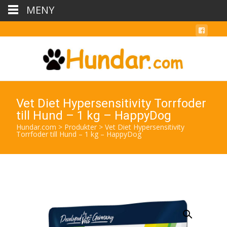
MENY
Vet Diet Hypersensitivity Torrfoder
till Hund – 1 kg – HappyDog
Hundar.com
>
Produkter
>
Vet Diet Hypersensitivity
Torrfoder till Hund – 1 kg – HappyDog