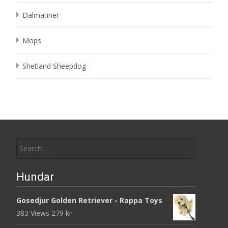
Dalmatiner
Mops
Shetland Sheepdog
Search
for:
Hundar
Gosedjur Golden Retriever - Rappa Toys
383 Views
279
kr