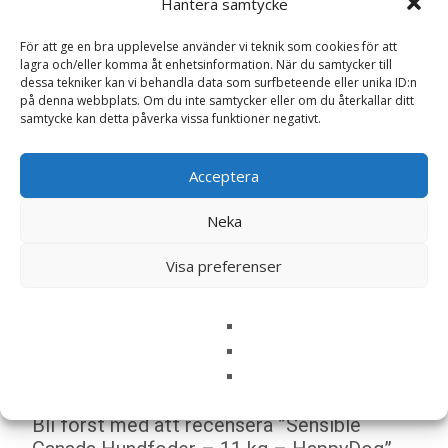
Hantera samtycke
80 kg 630 – 695 g – EAN: 4001967117677
För att ge en bra upplevelse använder vi teknik som cookies för att
lagra och/eller komma åt enhetsinformation. När du samtycker till
LÄS MERA & KÖP
dessa tekniker kan vi behandla data som surfbeteende eller unika ID:n
på denna webbplats. Om du inte samtycker eller om du återkallar ditt
samtycke kan detta påverka vissa funktioner negativt.
Artikelnr:
9424
Kategorier:
Hundmat
,
Torrfoder
Etikett:
HappyDog
Acceptera
Neka
Recensioner (0)
Visa preferenser
Recensioner
Det finns inga recensioner än.
Bli först med att recensera ”Sensible