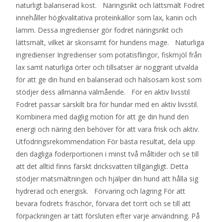
naturligt balanserad kost. Näringsrikt och lättsmält Fodret
innehåller högkvalitativa proteinkällor som lax, kanin och
lamm. Dessa ingredienser gör fodret näringsrikt och
lättsmält, vilket är skonsamt för hundens mage. Naturliga
ingredienser Ingredienser som potatisflingor, fiskmjöl från
lax samt naturliga örter och tillsatser är noggrant utvalda
för att ge din hund en balanserad och hälsosam kost som
stödjer dess allmänna välmående. För en aktiv livsstil
Fodret passar särskilt bra för hundar med en aktiv livsstil.
Kombinera med daglig motion för att ge din hund den
energi och näring den behöver för att vara frisk och aktiv.
Utfodringsrekommendation För bästa resultat, dela upp
den dagliga foderportionen i minst två måltider och se till
att det alltid finns färskt dricksvatten tillgängligt. Detta
stödjer matsmältningen och hjälper din hund att hålla sig
hydrerad och energisk. Förvaring och lagring För att
bevara fodrets fräschör, förvara det torrt och se till att
förpackningen är tätt försluten efter varje användning. På