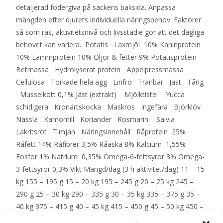
detaljerad fodergiva på säckens baksida. Anpassa
mängden efter djurets individuella näringsbehov. Faktorer
så som ras, aktivitetsnivå och livsstadie gör att det dagliga
behovet kan variera. Potatis Laxmjöl 10% Kaninprotein
10% Lammprotein 10% Oljor & fetter 9% Potatisprotein
Betmassa Hydrolyserat protein Äppelpressmassa
Cellulosa Torkade hela ägg Linfrö Tranbär Jäst Tång
Musselkött 0,1% Jäst (extrakt) Mjölktistel Yucca
schidigera Kronärtskocka Maskros Ingefära Björklöv
Nässla Kamomill Koriander Rosmarin Salvia
Lakritsrot Timjan Näringsinnehåll Råprotein 25%
Råfett 14% Råfibrer 3,5% Råaska 8% Kalcium 1,55%
Fosfor 1% Natrium 0,35% Omega-6-fettsyror 3% Omega-
3-fettsyror 0,3% Vikt Mängd/dag (3 h aktivitet/dag) 11 – 15
kg 155 – 195 g 15 – 20 kg 195 – 245 g 20 – 25 kg 245 –
290 g 25 – 30 kg 290 – 335 g 30 – 35 kg 335 – 375 g 35 –
40 kg 375 – 415 g 40 – 45 kg 415 – 450 g 45 – 50 kg 450 –
490 g 50 – 60 kg 490 – 560 g 60 – 70 kg 560 – 630 g 70 –