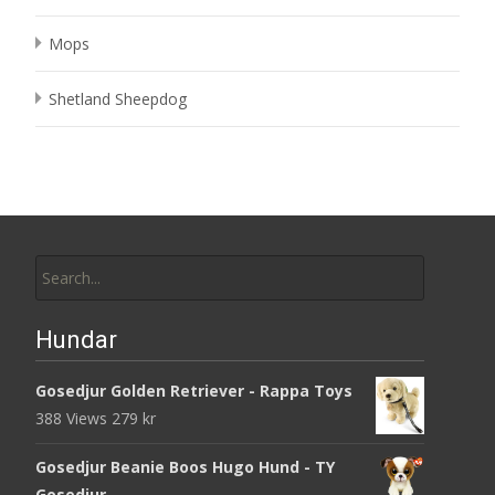
Mops
Shetland Sheepdog
Search
for:
Hundar
Gosedjur Golden Retriever - Rappa Toys
388 Views
279
kr
Gosedjur Beanie Boos Hugo Hund - TY
Gosedjur