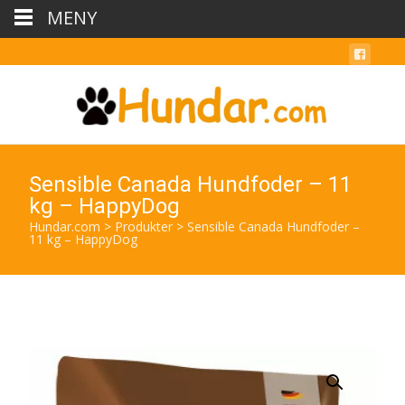
MENY
Sensible Canada Hundfoder – 11
kg – HappyDog
Hundar.com
>
Produkter
>
Sensible Canada Hundfoder –
11 kg – HappyDog