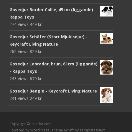
Gosedjur Border Collie, 45cm (liggande) -
Rappa Toys
274 Views
449
kr
Gosedjur Schäfer (Stort Mjukisdjur) -
Keycraft Living Nature
262 Views
829
kr
Gosedjur Labrador, brun, 61cm (liggande)
- Rappa Toys
243 Views
679
kr
Gosedjur Beagle - Keycraft Living Nature
241 Views
249
kr
Copyright © Hundar.com
Powered by WordPress
, Theme
i-craft
by TemplatesNext.