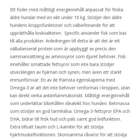
Ett foder med måttligt energiinnehåll anpassat för friska
äldre hundar med en vikt under 10 kg. Stödjer den äldre
hundens kroppsfunktioner och välbefinnande för att
upprätthålla livskvaliteten. Specific använder fisk som bas
till alla produkter. Anledningen till detta är att det är ett
välbalanserat protein som är uppbyggt av precis den
sammansättning av aminosyror som djuret behöver. Fisk
innehåller omättade fettsyror som inte bara stödjer
utvecklingen av hjärnan och synen, men även ett starkt
immunförsvar. En av de främsta egenskaperna med
Omega-3 är att det inte behöver omformas i kroppen, utan
kan direkt verka antiinflammatoriskt. Måttligt energiinnehåll
som underlättar bibehållen idealvikt hos hunden. Betmassa
som stödjer en god tarmhälsa. Omega-3-fettsyror EPA och
DHA, bidrar till frisk hud och päls samt god ledfunktion.
Extra tillsatt taurin och L-karnitin för att stödja
hjärtmuskelfunktionen. Skonsamma råvaror för att stödja