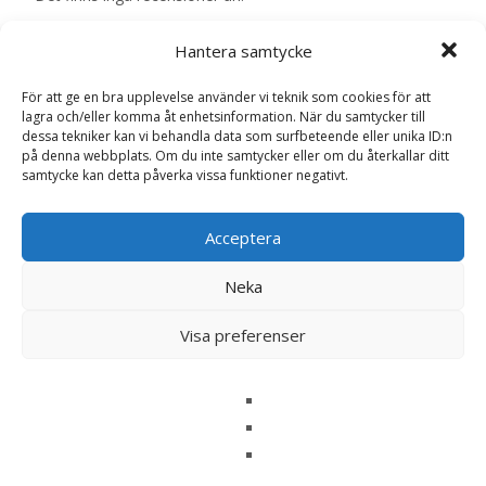
Bli först med att recensera ”Senior Small
Hantera samtycke
Breed CGD-S hundfoder – 4 kg – Specific”
För att ge en bra upplevelse använder vi teknik som cookies för att
Din e-postadress kommer inte publiceras.
Obligatoriska fält
lagra och/eller komma åt enhetsinformation. När du samtycker till
är märkta
*
dessa tekniker kan vi behandla data som surfbeteende eller unika ID:n
på denna webbplats. Om du inte samtycker eller om du återkallar ditt
Ditt betyg
*
samtycke kan detta påverka vissa funktioner negativt.
Din recension
*
Acceptera
Neka
Visa preferenser
Namn
*
E-post
*
Spara mitt namn, min e-postadress och webbplats i
denna webbläsare till nästa gång jag skriver en