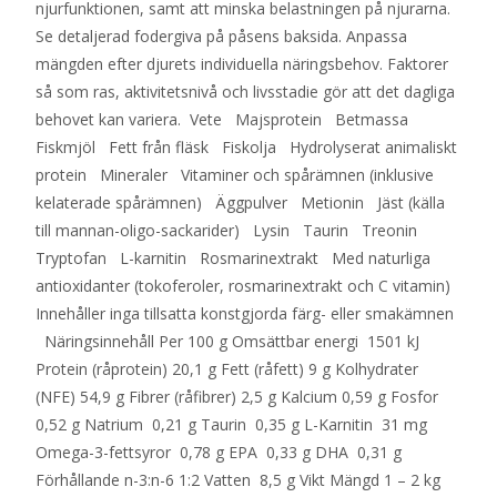
njurfunktionen, samt att minska belastningen på njurarna.
Se detaljerad fodergiva på påsens baksida. Anpassa
mängden efter djurets individuella näringsbehov. Faktorer
så som ras, aktivitetsnivå och livsstadie gör att det dagliga
behovet kan variera. Vete Majsprotein Betmassa
Fiskmjöl Fett från fläsk Fiskolja Hydrolyserat animaliskt
protein Mineraler Vitaminer och spårämnen (inklusive
kelaterade spårämnen) Äggpulver Metionin Jäst (källa
till mannan-oligo-sackarider) Lysin Taurin Treonin
Tryptofan L-karnitin Rosmarinextrakt Med naturliga
antioxidanter (tokoferoler, rosmarinextrakt och C vitamin)
Innehåller inga tillsatta konstgjorda färg- eller smakämnen
Näringsinnehåll Per 100 g Omsättbar energi 1501 kJ
Protein (råprotein) 20,1 g Fett (råfett) 9 g Kolhydrater
(NFE) 54,9 g Fibrer (råfibrer) 2,5 g Kalcium 0,59 g Fosfor
0,52 g Natrium 0,21 g Taurin 0,35 g L-Karnitin 31 mg
Omega-3-fettsyror 0,78 g EPA 0,33 g DHA 0,31 g
Förhållande n-3:n-6 1:2 Vatten 8,5 g Vikt Mängd 1 – 2 kg