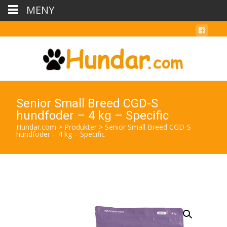
MENY
Senior Small Breed CGD-S
hundfoder – 4 kg – Specific
Hundar.com
>
Produkter
>
Senior Small Breed CGD-S
hundfoder – 4 kg – Specific