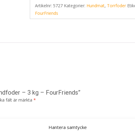
Artikelnr:
5727
Kategorier:
Hundmat
,
Torrfoder
Etik
FourFriends
undfoder – 3 kg – FourFriends”
ska fält är märkta
*
Hantera samtycke