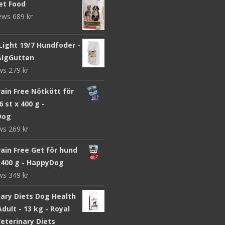
et Food
iews
689
kr
Light 19/7 Hundfoder -
 AlgGutten
ews
279
kr
ain Free Nötkött för
6 st x 400 g -
Dog
ews
269
kr
ain Free Get för hund
x 400 g - HappyDog
ews
349
kr
nary Diets Dog Health
dult - 13 kg - Royal
eterinary Diets