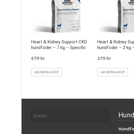
Heart & Kidney Support CKD
Heart & Kidney Su
hundfoder – 7 kg – Specific
hundfoder – 2 kg –
679
kr
279
kr
LÄS MERA & KÖP
LÄS MERA & KÖP
Search
Hund
for:
Hundfod