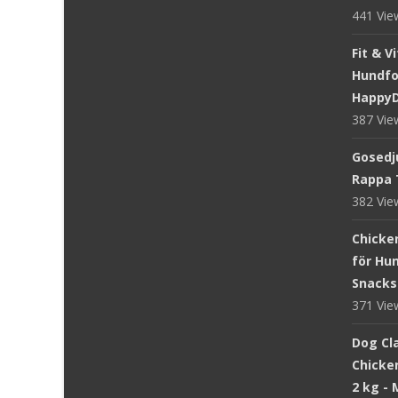
441 Vi
Fit & V
Hundfod
Happy
387 Vi
Gosedju
Rappa 
382 Vi
Chicke
för Hun
Snacks
371 Vi
Dog Cl
Chicke
2 kg -