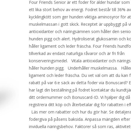
Four Friends Senior är ett foder för älder hundar som 
ett lika stort behov av energi. Fodret består till 36% a
kycklingkött som ger hunden viktiga aminosyror för at
muskelmassan i gott skick. Receptet är uppbyggt på vi
antioxidanter och näringsämnen som håller den senio
hunden pigg och alert. Hydroliserat glukosamin och ko
håller ligament och leder fräscha. Four Friends hundfo
tillverkad av endast naturliga råvaror och är fri från
konserveringsmedel. Vitala antioxidanter och närin
håller hunden pigg. Underhåller muskelmassa. Hålle
ligament och leder fräscha. Du vet väl om att du kan 
rabatt på var 6:e säck av detta foder via Bonuscard? E
har lagt din beställning på fodret kontaktar du kundtj
ditt ordernummer och Bonuscard-ID. Vi hjälper dig då 
registrera ditt köp och återbetalar dig för rabatten i 
Läs mer om rabatter och hur du gör här. Se detaljer
fodergiva på påsens baksida. Anpassa mängden efter 
inviduella näringsbehov. Faktorer så som ras, aktivite