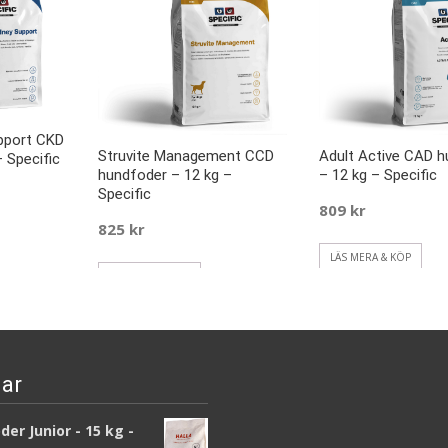
pport CKD
Struvite Management CCD
Adult Active CAD 
 Specific
hundfoder – 12 kg –
– 12 kg – Specific
Specific
809
kr
825
kr
LÄS MERA & KÖP
LÄS MERA & KÖP
ar
er Junior - 15 kg -