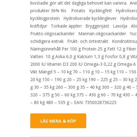
livsstadie gör att det dagliga behovet kan variera. An
produkter 36% Ris Potatis Kycklingfett Hydroliser
kycklingprotein Hydroliserade kycklinglever Hydroli
kräftdjur Torkade äpplen Bryggerijäst Laxolja Al
Frukto-oligosackarider Mannan-oligosackarider Yuc
schidigera extrak Frukt- och örtextrakt Kondroitins
Näringsinnehåll Per 100 g Protein 25 g Fett 12 g Fiber
Vatten 10 g Aska 6,0 g Kalcium 1,3 g Fosfor 0,8 g Vit
2000 IU Vitamin D3 200 IU Omega-3 0,22 g Omega-6 
Vikt Mängd 5 – 10 kg 70 – 110 g 10 – 15 kg 110 – 150
20 kg 150 – 190 g 20 – 25 kg 190 – 225 g 25 – 30 kg 
g 30 – 35 kg 260 – 300 g 35 – 40 kg 300 – 320 g 40 – 
320 – 375 g 50 – 60 kg 375 – 430 g 60 – 70 kg 430 – 
– 80 kg 480 – 535 g – EAN: 7350028736225
LÄS MERA & KÖP