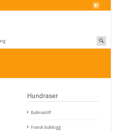
Search
ing
for:
Hundraser
s
Bullmastiff
Fransk bulldogg