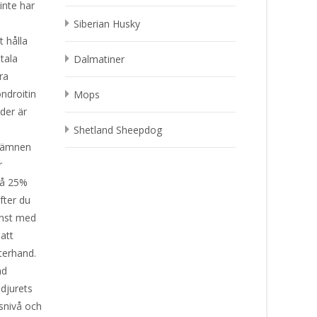
inte har
v
Siberian Husky
t hålla
tala
Dalmatiner
ra
ndroitin
Mops
der är
Shetland Sheepdog
gsämnen
r
få 25%
fter du
änst med
att
efterhand.
ad
djurets
tsnivå och