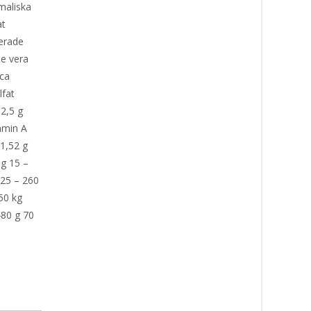
imaliska
at
serade
oe vera
ca
ulfat
 2,5 g
amin A
1,52 g
 g 15 –
225 – 260
50 kg
480 g 70