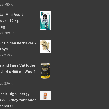
ews
785
kr
ital Mini Adult
er - 10 kg -
Dog
ews
769
kr
r Golden Retriever -
Toys
ews
279
kr
n and Sage Våtfoder
d - 6 x 400 g - Woolf
ews
329
kr
assic High Energy
n & Turkey torrfoder -
 Monster