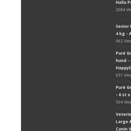
Halla P
2084 V
Senior 
4 kg -
662 Vi
Puré Gr
hund - 
Happy
631 Vi
Puré Gr
- 6 st 
504 Vi
Veteri
Large A
Canin V