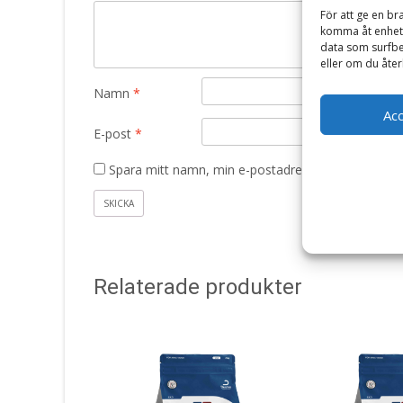
För att ge en br
komma åt enhets
data som surfbe
eller om du åter
Namn
*
Ac
E-post
*
Spara mitt namn, min e-postadress och webbplats 
Relaterade produkter