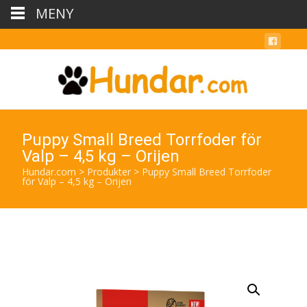
MENY
Puppy Small Breed Torrfoder för
Valp – 4,5 kg – Orijen
Hundar.com
>
Produkter
>
Puppy Small Breed Torrfoder
för Valp – 4,5 kg – Orijen