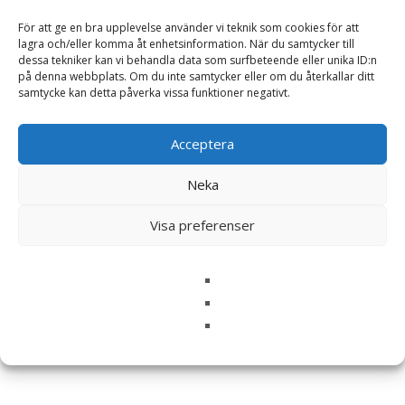
Ditt betyg
*
För att ge en bra upplevelse använder vi teknik som cookies för att
lagra och/eller komma åt enhetsinformation. När du samtycker till
dessa tekniker kan vi behandla data som surfbeteende eller unika ID:n
Din recension
*
på denna webbplats. Om du inte samtycker eller om du återkallar ditt
samtycke kan detta påverka vissa funktioner negativt.
Acceptera
Namn
*
Neka
E-post
*
Visa preferenser
Spara mitt namn, min e-postadress och webbplats i
denna webbläsare till nästa gång jag skriver en
kommentar.