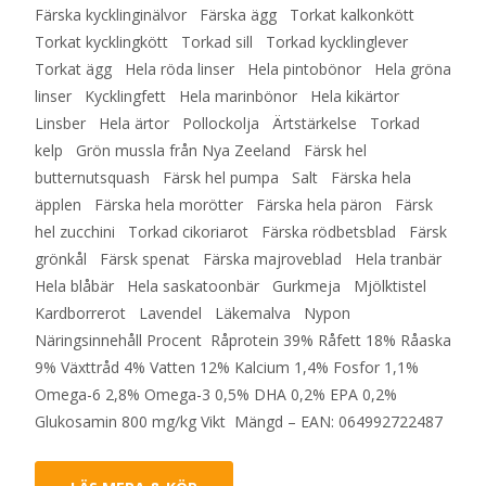
Färska kycklinginälvor Färska ägg Torkat kalkonkött
Torkat kycklingkött Torkad sill Torkad kycklinglever
Torkat ägg Hela röda linser Hela pintobönor Hela gröna
linser Kycklingfett Hela marinbönor Hela kikärtor
Linsber Hela ärtor Pollockolja Ärtstärkelse Torkad
kelp Grön mussla från Nya Zeeland Färsk hel
butternutsquash Färsk hel pumpa Salt Färska hela
äpplen Färska hela morötter Färska hela päron Färsk
hel zucchini Torkad cikoriarot Färska rödbetsblad Färsk
grönkål Färsk spenat Färska majroveblad Hela tranbär
Hela blåbär Hela saskatoonbär Gurkmeja Mjölktistel
Kardborrerot Lavendel Läkemalva Nypon
Näringsinnehåll Procent Råprotein 39% Råfett 18% Råaska
9% Växttråd 4% Vatten 12% Kalcium 1,4% Fosfor 1,1%
Omega-6 2,8% Omega-3 0,5% DHA 0,2% EPA 0,2%
Glukosamin 800 mg/kg Vikt Mängd – EAN: 064992722487