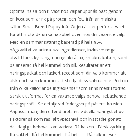
Optimal hälsa och tillväxt hos valpar uppnås bäst genom
en kost som är rik på protein och fett från animaliska
källor. Small Breed Puppy från Orijen är det perfekta valet
för att möta de unika hälsobehoven hos din växande valp.
Med en sammansättning baserad på hela 85%
högkvalitativa animaliska ingredienser, inklusive noga
utvald färsk kyckling, näringsrik rå lax, smakrik kalkon, samt
balanserad rå hel kummel och sill. Resultatet är ett
näringspackat och läckert recept som din valp kommer att
älska och som kommer att stödja dess välmående. Protein
från olika källor är de ingredienser som finns mest i fodret.
Särskilt utformat för en växande valps behov. Heltäckande
näringsprofil. Se detaljerad fodergiva på påsens baksida.
Anpassa mängden efter djurets individuella näringsbehov.
Faktorer så som ras, aktivitetsnivå och livsstadie gör att
det dagliga behovet kan variera. Rå kalkon Färsk kyckling
Rå vaktel Rå hel kummel Rå hel sill Rå kalkonlever