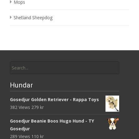
Mops
Shetland Sheepdog
Search
for:
Hundar
Gosedjur Golden Retriever - Rappa Toys
382 Views
279
kr
Gosedjur Beanie Boos Hugo Hund - TY
Gosedjur
289 Views
110
kr