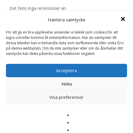
Det finns inga recensioner än.
Hantera samtycke
Bli först med att recensera ”Prescription
Diet l/d Liver Care Torrfoder till Hund – 4
För att ge en bra upplevelse använder vi teknik som cookies för att
kg – Hill’s”
lagra och/eller komma åt enhetsinformation. När du samtycker till
dessa tekniker kan vi behandla data som surfbeteende eller unika ID:n
Din e-postadress kommer inte publiceras.
Obligatoriska fält
på denna webbplats. Om du inte samtycker eller om du återkallar ditt
är märkta
*
samtycke kan detta påverka vissa funktioner negativt.
Ditt betyg
*
Acceptera
Din recension
*
Neka
Visa preferenser
Namn
*
E-post
*