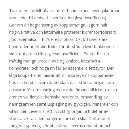
Torrfoder särskilt utvecklat för hundar med leversjukdomar
som leder till nedsatt leverfunktion (leverinsufficens).
Genom en begränsning av kopparmängd, lagom halt
högkvalitativa och lättsmälta proteiner bidrar torrfodret till
god leverhälsa. Hill’s Prescription Diet l/d Liver Care
hundfoder är ett dietfoder för att stödja leverfunktionen
vid kronisk och tillfällig leverinsufficiens. Fodret har en
måttlig mängd protein av hög kvalitet, lättsmälta
kolhydrater och höga nivåer av essentiella fettsyror. Den
låga kopparhalten bidrar att minska leverns kopparnivåer
hos din hund. Levern är hundars näst största organ som
ansvarar för omvandling av toxiska ämnen till icke-toxiska
ämnen via flertalet kemiska rektioner, omvandling av
näringsämnen samt upplagring av glykogen, mineraler och
vitaminer. Levern är ett livsviktigt organ och det är av
största vikt att den fungerar som den ska. Detta foder
fungerar ypperligt för att främja leverns reparation och