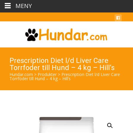
MENY
Prescription Diet l/d Liver Care
Torrfoder till Hund – 4 kg – Hill’s
Hundar.com
>
Produkter
>
Prescription Diet l/d Liver Care
Torrfoder till Hund – 4 kg – Hill’s