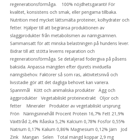
regenerationsförmåga. 100% nöjdhetsgaranti! För
kvalitet, konsistens och smak, eller pengarna tillbaka.
Nutrition med mycket lättsmälta proteiner, kolhydrater och
fetter. Hjälper till att begränsa produktionen av
slaggprodukter från metabolismen av näringsämnen.
Sammansatt för att minska belastningen på hundens lever.
Bidrar till att stötta leverns reparation och
regenerationsförmåga. Se detaljerad fodergiva på påsens
baksida. Anpassa mängden efter djurets inviduella
näringsbehov. Faktorer så som ras, aktivitetsnivå och
livsstadie gör att det dagliga behovet kan variera.
Spannmål Kött och animaliska produkter Ägg och
äggprodukter Vegetabiliskt proteinextrakt Oljor och
fetter Mineraler Produkter av vegetabiliskt ursprung
Frön Näringsinnehåll Procent Protein 16,7% Fett 21,9%
Växttråd 2,4% Råaska 5,2% Kalcium 0,78% Fosfor 0,55%
Natrium 0,17% Kalium 0,86% Magnesium 0,12% Järn Jod
Zink Mangan Selen Total mängd koppar 2,9 mg