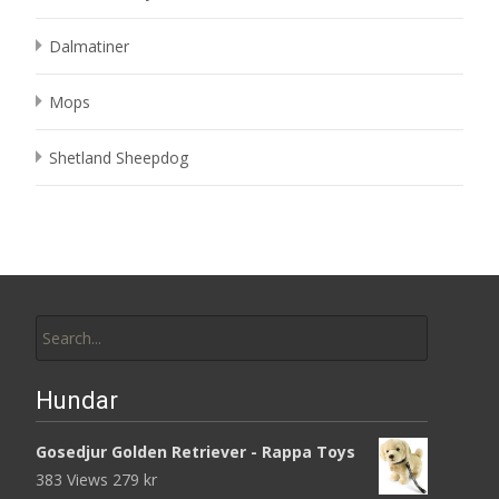
Dalmatiner
Mops
Shetland Sheepdog
Search
for:
Hundar
Gosedjur Golden Retriever - Rappa Toys
383 Views
279
kr