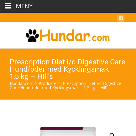
MENY
Prescription Diet i/d Digestive Care
Hundfoder med Kycklingsmak –
1,5 kg – Hill’s
Hundar.com
>
Produkter
>
Prescription Diet i/d Digestive
Care Hundfoder med Kycklingsmak – 1,5 kg – Hill’s