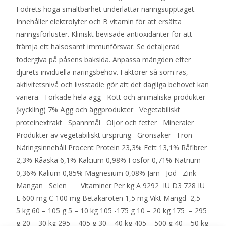
Fodrets höga smältbarhet underlättar näringsupptaget.
Innehåller elektrolyter och B vitamin för att ersätta
näringsförluster. Kliniskt bevisade antioxidanter för att
främja ett hälsosamt immunförsvar. Se detaljerad
fodergiva på påsens baksida. Anpassa mängden efter
djurets inviduella näringsbehov. Faktorer så som ras,
aktivitetsnivå och livsstadie gör att det dagliga behovet kan
variera. Torkade hela ägg Kött och animaliska produkter
(kyckling) 7% Ägg och äggprodukter Vegetabiliskt
proteinextrakt Spannmål Oljor och fetter Mineraler
Produkter av vegetabiliskt ursprung Grönsaker Frön
Näringsinnehåll Procent Protein 23,3% Fett 13,1% Råfibrer
2,3% Råaska 6,1% Kalcium 0,98% Fosfor 0,71% Natrium
0,36% Kalium 0,85% Magnesium 0,08% Järn Jod Zink
Mangan Selen Vitaminer Per kg A 9292 IU D3 728 IU
E 600 mg C 100 mg Betakaroten 1,5 mg Vikt Mängd 2,5 –
5 kg 60 – 105 g 5 – 10 kg 105 -175 g 10 – 20 kg 175 – 295
g 20 – 30 kg 295 – 405 g 30 – 40 kg 405 – 500 g 40 – 50 kg