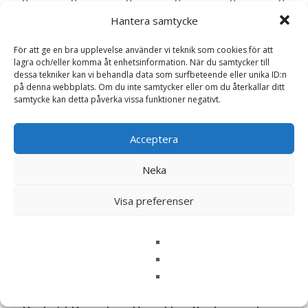
500 g – 550 g >50 kg 11 g per kg – EAN: 052742047553
Hantera samtycke
För att ge en bra upplevelse använder vi teknik som cookies för att
LÄS MERA & KÖP
lagra och/eller komma åt enhetsinformation. När du samtycker till
dessa tekniker kan vi behandla data som surfbeteende eller unika ID:n
på denna webbplats. Om du inte samtycker eller om du återkallar ditt
samtycke kan detta påverka vissa funktioner negativt.
Artikelnr:
13201
Kategorier:
Djurtyp
,
Hund
,
Hundmat
,
Mage och Tarm
,
Veterinärfoder
Etikett:
Hills
Acceptera
Recensioner (0)
Neka
Visa preferenser
Recensioner
Det finns inga recensioner än.
Bli först med att recensera ”Prescription