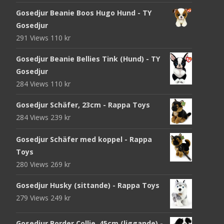
Gosedjur Beanie Boos Hugo Hund - TY
Gosedjur
291 Views
110
kr
Gosedjur Beanie Bellies Tink (Hund) - TY
Gosedjur
284 Views
110
kr
Gosedjur Schäfer, 23cm - Rappa Toys
284 Views
239
kr
Gosedjur Schäfer med koppel - Rappa
Toys
280 Views
269
kr
Gosedjur Husky (sittande) - Rappa Toys
279 Views
249
kr
Gosedjur Border Collie, 45cm (liggande) -