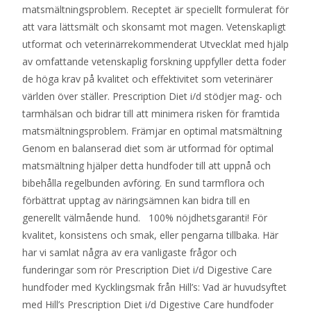
matsmältningsproblem. Receptet är speciellt formulerat för
att vara lättsmält och skonsamt mot magen. Vetenskapligt
utformat och veterinärrekommenderat Utvecklat med hjälp
av omfattande vetenskaplig forskning uppfyller detta foder
de höga krav på kvalitet och effektivitet som veterinärer
världen över ställer. Prescription Diet i/d stödjer mag- och
tarmhälsan och bidrar till att minimera risken för framtida
matsmältningsproblem. Främjar en optimal matsmältning
Genom en balanserad diet som är utformad för optimal
matsmältning hjälper detta hundfoder till att uppnå och
bibehålla regelbunden avföring. En sund tarmflora och
förbättrat upptag av näringsämnen kan bidra till en
generellt välmående hund. 100% nöjdhetsgaranti! För
kvalitet, konsistens och smak, eller pengarna tillbaka. Här
har vi samlat några av era vanligaste frågor och
funderingar som rör Prescription Diet i/d Digestive Care
hundfoder med Kycklingsmak från Hill’s: Vad är huvudsyftet
med Hill’s Prescription Diet i/d Digestive Care hundfoder