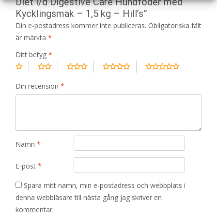
Diet i/d Digestive Care Hundfoder med
Kycklingsmak – 1,5 kg – Hill’s”
Din e-postadress kommer inte publiceras.
Obligatoriska fält
är märkta
*
Ditt betyg
*
Din recension
*
Namn
*
E-post
*
Spara mitt namn, min e-postadress och webbplats i
denna webbläsare till nästa gång jag skriver en
kommentar.