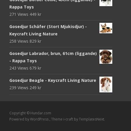
Rappa Toys
271 Views
449
kr
Gosedjur Schäfer (Stort Mjukisdjur) -
Keycraft Living Nature
258 Views
829
kr
Gosedjur Labrador, brun, 61cm (liggande)
- Rappa Toys
243 Views
679
kr
Gosedjur Beagle - Keycraft Living Nature
239 Views
249
kr
Copyright © Hundar.com
Powered by WordPress
, Theme
i-craft
by TemplatesNext.