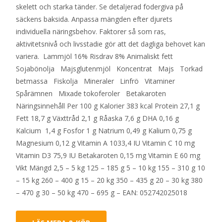
skelett och starka tänder. Se detaljerad fodergiva på
säckens baksida. Anpassa mängden efter djurets
individuella näringsbehov. Faktorer så som ras,
aktivitetsnivå och livsstadie gör att det dagliga behovet kan
variera. Lammjöl 16% Risdrav 8% Animaliskt fett
Sojabönolja Majsglutenmjöl Koncentrat Majs Torkad
betmassa Fiskolja Mineraler Linfrö Vitaminer
Spårämnen Mixade tokoferoler Betakaroten
Näringsinnehåll Per 100 g Kalorier 383 kcal Protein 27,1 g
Fett 18,7 g Växttråd 2,1 g Råaska 7,6 g DHA 0,16 g
Kalcium 1,4 g Fosfor 1 g Natrium 0,49 g Kalium 0,75 g
Magnesium 0,12 g Vitamin A 1033,4 IU Vitamin C 10 mg
Vitamin D3 75,9 IU Betakaroten 0,15 mg Vitamin E 60 mg
Vikt Mängd 2,5 – 5 kg 125 – 185 g 5 – 10 kg 155 – 310 g 10
– 15 kg 260 – 400 g 15 – 20 kg 350 – 435 g 20 – 30 kg 380
– 470 g 30 – 50 kg 470 – 695 g – EAN: 052742025018