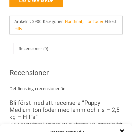
LÄS MERA & KÖP
Artikelnr:
3900
Kategorier:
Hundmat
,
Torrfoder
Etikett:
Hills
Recensioner (0)
Recensioner
Det finns inga recensioner än.
Bli först med att recensera ”Puppy
Medium torrfoder med lamm och ris – 2,5
kg – Hill’s”
Din e-postadress kommer inte publiceras.
Obligatoriska fält
är märkta
*
Hantera samtycke