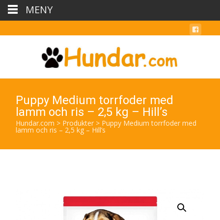
MENY
Puppy Medium torrfoder med
lamm och ris – 2,5 kg – Hill’s
Hundar.com
>
Produkter
>
Puppy Medium torrfoder med
lamm och ris – 2,5 kg – Hill’s