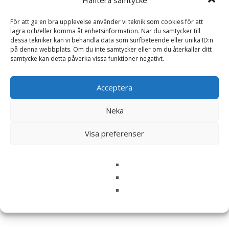
Ditt betyg
*
För att ge en bra upplevelse använder vi teknik som cookies för att
lagra och/eller komma åt enhetsinformation. När du samtycker till
dessa tekniker kan vi behandla data som surfbeteende eller unika ID:n
på denna webbplats. Om du inte samtycker eller om du återkallar ditt
Din recension
*
samtycke kan detta påverka vissa funktioner negativt.
Acceptera
Neka
Namn
*
Visa preferenser
E-post
*
Spara mitt namn, min e-postadress och webbplats i
denna webbläsare till nästa gång jag skriver en
kommentar.