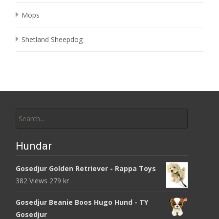
Mops
Shetland Sheepdog
Search
for:
Hundar
Gosedjur Golden Retriever - Rappa Toys
382 Views
279
kr
Gosedjur Beanie Boos Hugo Hund - TY
Gosedjur