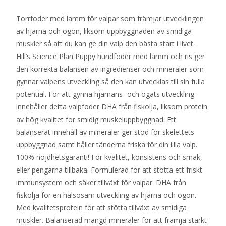
Torrfoder med lamm för valpar som främjar utvecklingen
av hjärna och ögon, liksom uppbyggnaden av smidiga
muskler så att du kan ge din valp den bästa start i livet.
Hill’s Science Plan Puppy hundfoder med lamm och ris ger
den korrekta balansen av ingredienser och mineraler som
gynnar valpens utveckling så den kan utvecklas till sin fulla
potential. För att gynna hjärnans- och ögats utveckling
innehåller detta valpfoder DHA från fiskolja, liksom protein
av hög kvalitet för smidig muskeluppbyggnad. Ett
balanserat innehåll av mineraler ger stöd för skelettets
uppbyggnad samt håller tänderna friska för din lilla valp.
100% nöjdhetsgaranti! För kvalitet, konsistens och smak,
eller pengarna tillbaka. Formulerad för att stötta ett friskt
immunsystem och säker tillväxt för valpar. DHA från
fiskolja för en hälsosam utveckling av hjärna och ögon.
Med kvalitetsprotein för att stötta tillväxt av smidiga
muskler. Balanserad mängd mineraler för att främja starkt