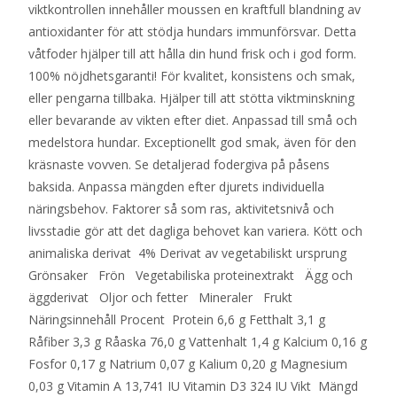
viktkontrollen innehåller moussen en kraftfull blandning av
antioxidanter för att stödja hundars immunförsvar. Detta
våtfoder hjälper till att hålla din hund frisk och i god form.
100% nöjdhetsgaranti! För kvalitet, konsistens och smak,
eller pengarna tillbaka. Hjälper till att stötta viktminskning
eller bevarande av vikten efter diet. Anpassad till små och
medelstora hundar. Exceptionellt god smak, även för den
kräsnaste vovven. Se detaljerad fodergiva på påsens
baksida. Anpassa mängden efter djurets individuella
näringsbehov. Faktorer så som ras, aktivitetsnivå och
livsstadie gör att det dagliga behovet kan variera. Kött och
animaliska derivat 4% Derivat av vegetabiliskt ursprung
Grönsaker Frön Vegetabiliska proteinextrakt Ägg och
äggderivat Oljor och fetter Mineraler Frukt
Näringsinnehåll Procent Protein 6,6 g Fetthalt 3,1 g
Råfiber 3,3 g Råaska 76,0 g Vattenhalt 1,4 g Kalcium 0,16 g
Fosfor 0,17 g Natrium 0,07 g Kalium 0,20 g Magnesium
0,03 g Vitamin A 13,741 IU Vitamin D3 324 IU Vikt Mängd