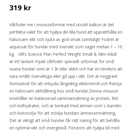
319
kr
Våtfoder me i mousseformat med utsökt kalkon är det
perfekta valet för att hjälpa din lilla hund att upprätthålla en
hälsosam vikt och njuta av god smak samtidigt! Fodret är
anpassat för hundar med övervikt som väger mellan 1 – 10
kg. Hill’s Science Plan Perfect Weight Small & Mini Adult
är ett läckert mjukt våtfoder speciellt utformat för små
vuxna hundar som är 1 år eller äldre och har en tendens att
vara smått överviktiga eller gå upp i vikt. Det är noggrant
formulerat för att erbjuda långsiktig viktkontroll och främja
en hälsosam vikthållning hos små hundar.Denna mousse
innehåller en balanserad sammansättning av protein, fett
och kolhydrater, och är berikad med ämnen som L-karnitin
och kokosolja för att stödja hundars ämnesomsättning.
Det är viktigt att små hundar får rätt näring för att behålla
en optimal vikt och energinivå. Förutom att hjälpa till med