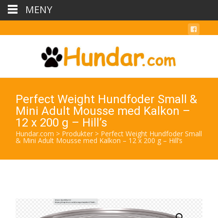
MENY
Perfect Weight Hundfoder Small &
Mini Adult Mousse med Kalkon –
12 x 200 g – Hill’s
Hundar.com
>
Produkter
>
Perfect Weight Hundfoder Small
& Mini Adult Mousse med Kalkon – 12 x 200 g – Hill’s