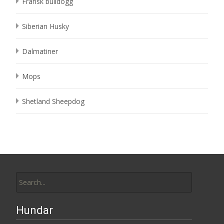
Fransk bulldogg
Siberian Husky
Dalmatiner
Mops
Shetland Sheepdog
Search
for:
Hundar