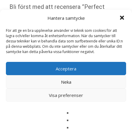
Bli först med att recensera ”Perfect
Weight Hundfoder Small & Mini Adult
Hantera samtycke
Mousse med Kalkon – 12 x 200 g – Hill’s”
Din e-postadress kommer inte publiceras.
Obligatoriska fält
För att ge en bra upplevelse använder vi teknik som cookies för att
är märkta
*
lagra och/eller komma åt enhetsinformation. När du samtycker till
dessa tekniker kan vi behandla data som surfbeteende eller unika ID:n
Ditt betyg
*
på denna webbplats. Om du inte samtycker eller om du återkallar ditt
samtycke kan detta påverka vissa funktioner negativt.
Din recension
*
Acceptera
Neka
Visa preferenser
Namn
*
E-post
*
Spara mitt namn, min e-postadress och webbplats i