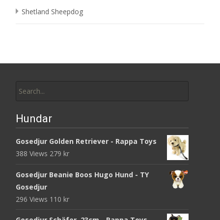
Shetland Sheepdog
Search
for:
Hundar
Gosedjur Golden Retriever - Rappa Toys
388 Views
279
kr
Gosedjur Beanie Boos Hugo Hund - TY
Gosedjur
296 Views
110
kr
Gosedjur Schäfer, 23cm - Rappa Toys