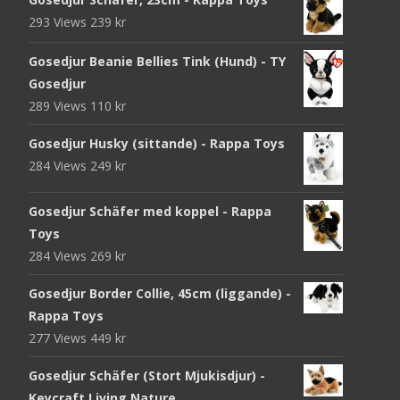
293 Views
239
kr
Gosedjur Beanie Bellies Tink (Hund) - TY
Gosedjur
289 Views
110
kr
Gosedjur Husky (sittande) - Rappa Toys
284 Views
249
kr
Gosedjur Schäfer med koppel - Rappa
Toys
284 Views
269
kr
Gosedjur Border Collie, 45cm (liggande) -
Rappa Toys
277 Views
449
kr
Gosedjur Schäfer (Stort Mjukisdjur) -
Keycraft Living Nature