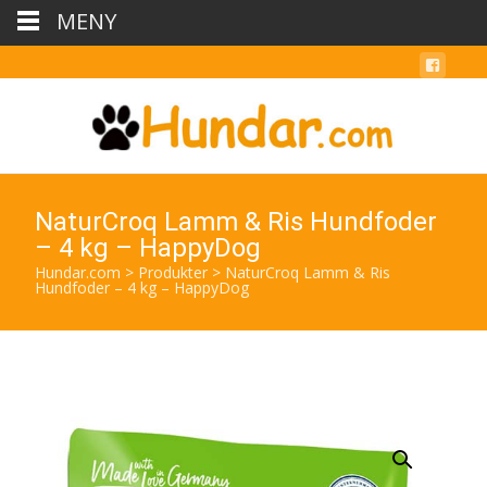
MENY
NaturCroq Lamm & Ris Hundfoder
– 4 kg – HappyDog
Hundar.com
>
Produkter
>
NaturCroq Lamm & Ris
Hundfoder – 4 kg – HappyDog