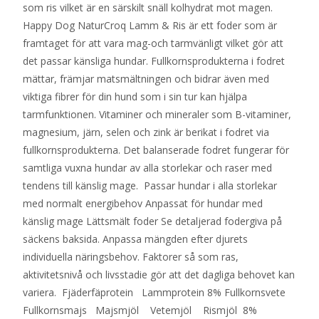
som ris vilket är en särskilt snäll kolhydrat mot magen.
Happy Dog NaturCroq Lamm & Ris är ett foder som är
framtaget för att vara mag-och tarmvänligt vilket gör att
det passar känsliga hundar. Fullkornsprodukterna i fodret
mättar, främjar matsmältningen och bidrar även med
viktiga fibrer för din hund som i sin tur kan hjälpa
tarmfunktionen. Vitaminer och mineraler som B-vitaminer,
magnesium, järn, selen och zink är berikat i fodret via
fullkornsprodukterna. Det balanserade fodret fungerar för
samtliga vuxna hundar av alla storlekar och raser med
tendens till känslig mage. Passar hundar i alla storlekar
med normalt energibehov Anpassat för hundar med
känslig mage Lättsmält foder Se detaljerad fodergiva på
säckens baksida. Anpassa mängden efter djurets
individuella näringsbehov. Faktorer så som ras,
aktivitetsnivå och livsstadie gör att det dagliga behovet kan
variera. Fjäderfäprotein Lammprotein 8% Fullkornsvete
Fullkornsmajs Majsmjöl Vetemjöl Rismjöl 8%