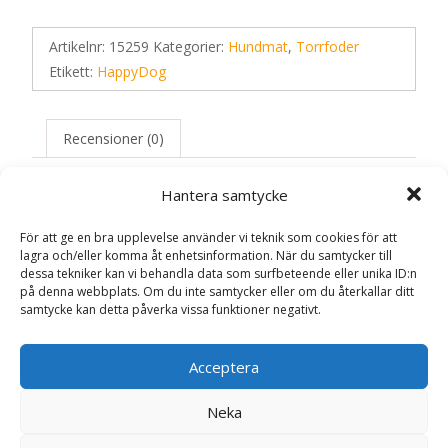
Artikelnr:
15259
Kategorier:
Hundmat
,
Torrfoder
Etikett:
HappyDog
Recensioner (0)
Hantera samtycke
Recensioner
För att ge en bra upplevelse använder vi teknik som cookies för att
lagra och/eller komma åt enhetsinformation. När du samtycker till
Det finns inga recensioner än.
dessa tekniker kan vi behandla data som surfbeteende eller unika ID:n
på denna webbplats. Om du inte samtycker eller om du återkallar ditt
samtycke kan detta påverka vissa funktioner negativt.
Bli först med att recensera ”NaturCroq
Lamm & Ris Hundfoder – 4 kg –
Acceptera
HappyDog”
Din e-postadress kommer inte publiceras.
Obligatoriska fält
Neka
är märkta
*