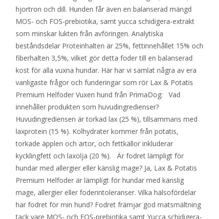
hjortron och dill. Hunden får även en balanserad mängd
MOS- och FOS-prebiotika, samt yucca schidigera-extrakt
som minskar lukten från avföringen. Analytiska
beståndsdelar Proteinhalten är 25%, fettinnehållet 15% och
fiberhalten 3,5%, vilket gör detta foder till en balanserad
kost för alla vuxna hundar. Här har vi samlat några av era
vanligaste frågor och funderingar som rör Lax & Potatis
Premium Helfoder Vuxen hund från PrimaDog: Vad
innehåller produkten som huvudingredienser?
Huvudingrediensen är torkad lax (25 %), tillsammans med
laxprotein (15 %). Kolhydrater kommer från potatis,
torkade äpplen och ärtor, och fettkällor inkluderar
kycklingfett och laxolja (20 %). Är fodret lämpligt för
hundar med allergier eller känslig mage? Ja, Lax & Potatis
Premium Helfoder är lämpligt för hundar med känslig
mage, allergier eller foderintoleranser. Vilka hälsofördelar
har fodret för min hund? Fodret främjar god matsmältning
tack vare MOS- och FOS-prebiotika samt Yucca schidigera-