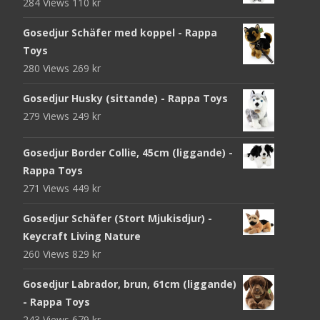
284 Views
110
kr
Gosedjur Schäfer med koppel - Rappa
Toys
280 Views
269
kr
Gosedjur Husky (sittande) - Rappa Toys
279 Views
249
kr
Gosedjur Border Collie, 45cm (liggande) -
Rappa Toys
271 Views
449
kr
Gosedjur Schäfer (Stort Mjukisdjur) -
Keycraft Living Nature
260 Views
829
kr
Gosedjur Labrador, brun, 61cm (liggande)
- Rappa Toys
243 Views
679
kr