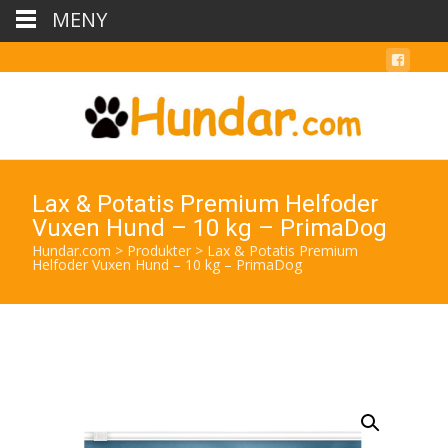
MENY
Lax & Potatis Premium Helfoder
Vuxen Hund – 10 kg – PrimaDog
Hundar.com
>
Produkter
>
Lax & Potatis Premium
Helfoder Vuxen Hund – 10 kg – PrimaDog