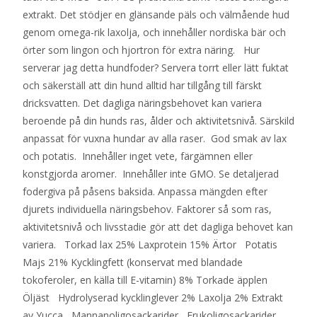
extrakt. Det stödjer en glänsande päls och välmående hud
genom omega-rik laxolja, och innehåller nordiska bär och
örter som lingon och hjortron för extra näring. Hur
serverar jag detta hundfoder? Servera torrt eller lätt fuktat
och säkerställ att din hund alltid har tillgång till färskt
dricksvatten. Det dagliga näringsbehovet kan variera
beroende på din hunds ras, ålder och aktivitetsnivå. Särskild
anpassat för vuxna hundar av alla raser. God smak av lax
och potatis. Innehåller inget vete, färgämnen eller
konstgjorda aromer. Innehåller inte GMO. Se detaljerad
fodergiva på påsens baksida. Anpassa mängden efter
djurets individuella näringsbehov. Faktorer så som ras,
aktivitetsnivå och livsstadie gör att det dagliga behovet kan
variera. Torkad lax 25% Laxprotein 15% Ärtor Potatis
Majs 21% Kycklingfett (konservat med blandade
tokoferoler, en källa till E-vitamin) 8% Torkade äpplen
Öljäst Hydrolyserad kycklinglever 2% Laxolja 2% Extrakt
av Yucca Mannanoligosackarider Frukoligosackarider