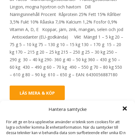
Lingon, mogna hjortron och havtorn Dill
Näringsinnehåll Procent Råprotein 25% Fett 15% Råfiber
3,5% Fukt 10% Råaska 7,0% Kalcium 1,2% Fosfor 0,9%
Vitamin A, D, E Koppar, järn, zink, mangan, selen och jod
Antioxidanter (EU-godkända) Vikt Mängd 1 – 5 kg 20 –
75 g 5 – 10 kg 75 – 130 g 10 – 15 kg 130 – 170 g 15 – 20
kg 170 – 215 g 20 – 25 kg 215 – 250 g 25 – 30 kg 250 –
290 g 30 – 40 kg 290- 360 g 40 – 50 kg 360 – 430 g 50 –
60 kg 430 – 490 g 60 – 70 kg 490 – 550 g 70 – 80 kg 550
– 610 g 80 – 90 kg 610 – 650 g – EAN: 6430056887180
LÄS MERA & KÖP
Hantera samtycke
Artikelnr:
12429
Kategorier:
Hundmat
,
Torrfoder
Etikett:
PrimaDog
För att ge en bra upplevelse använder vi teknik som cookies för att
lagra och/eller komma åt enhetsinformation. När du samtycker till
dessa tekniker kan vi behandla data som surfbeteende eller unika ID:n