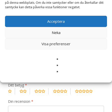
på denna webbplats. Om du inte samtycker eller om du återkallar ditt
Recensioner (0)
samtycke kan detta påverka vissa funktioner negativt.
Acceptera
Recensioner
Neka
Det finns inga recensioner än.
Visa preferenser
Bli först med att recensera ”Lax & Potatis
Premium Helfoder Vuxen Hund – 10 kg –
PrimaDog”
Din e-postadress kommer inte publiceras.
Obligatoriska fält
är märkta
*
Ditt betyg
*
Din recension
*