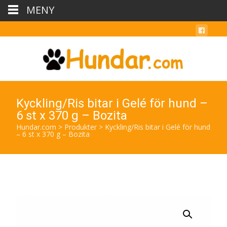
MENY
Kyckling/Ris bitar i Gelé för hund –
6 st x 370 g – Bozita
Hundar.com
>
Produkter
>
Kyckling/Ris bitar i Gelé för hund
– 6 st x 370 g – Bozita