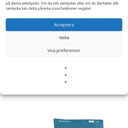
på denna webbplats. Om du inte samtycker eller om du återkallar ditt
samtycke kan detta påverka vissa funktioner negativt.
Namn
*
Acceptera
E-post
*
Neka
Spara mitt namn, min e-postadress och webbplats i
denna webbläsare till nästa gång jag skriver en
Visa preferenser
kommentar.
Relaterade produkter