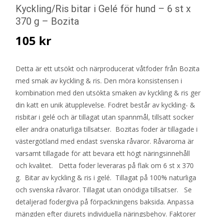
Kyckling/Ris bitar i Gelé för hund – 6 st x
370 g – Bozita
105
kr
Detta är ett utsökt och närproducerat våtfoder från Bozita
med smak av kyckling & ris. Den möra konsistensen i
kombination med den utsökta smaken av kyckling & ris ger
din katt en unik ätupplevelse. Fodret består av kyckling- &
risbitar i gelé och är tillagat utan spannmål, tillsatt socker
eller andra onaturliga tillsatser. Bozitas foder är tillagade i
västergötland med endast svenska råvaror. Råvarorna är
varsamt tillagade för att bevara ett högt näringsinnehåll
och kvalitet. Detta foder leveraras på flak om 6 st x 370
g. Bitar av kyckling & ris i gelé. Tillagat på 100% naturliga
och svenska råvaror. Tillagat utan onödiga tillsatser. Se
detaljerad fodergiva på förpackningens baksida. Anpassa
mängden efter djurets individuella näringsbehov. Faktorer