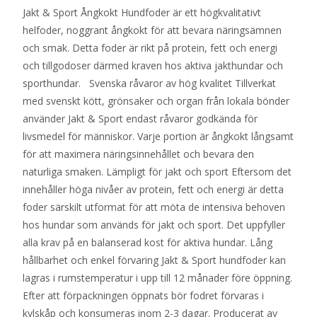
Jakt & Sport Ångkokt Hundfoder är ett högkvalitativt
helfoder, noggrant ångkokt för att bevara näringsämnen
och smak. Detta foder är rikt på protein, fett och energi
och tillgodoser därmed kraven hos aktiva jakthundar och
sporthundar. Svenska råvaror av hög kvalitet Tillverkat
med svenskt kött, grönsaker och organ från lokala bönder
använder Jakt & Sport endast råvaror godkända för
livsmedel för människor. Varje portion är ångkokt långsamt
för att maximera näringsinnehållet och bevara den
naturliga smaken. Lämpligt för jakt och sport Eftersom det
innehåller höga nivåer av protein, fett och energi är detta
foder särskilt utformat för att möta de intensiva behoven
hos hundar som används för jakt och sport. Det uppfyller
alla krav på en balanserad kost för aktiva hundar. Lång
hållbarhet och enkel förvaring Jakt & Sport hundfoder kan
lagras i rumstemperatur i upp till 12 månader före öppning.
Efter att förpackningen öppnats bör fodret förvaras i
kylskåp och konsumeras inom 2-3 dagar. Producerat av