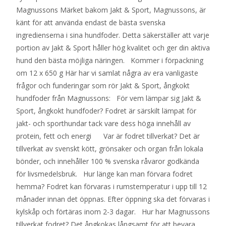
Magnussons Märket bakom Jakt & Sport, Magnussons, är
känt för att använda endast de bästa svenska
ingredienserna i sina hundfoder. Detta säkerställer att varje
portion av Jakt & Sport håller hög kvalitet och ger din aktiva
hund den bästa möjliga näringen. Kommer i förpackning
om 12 x 650 g Här har vi samlat några av era vanligaste
frågor och funderingar som rör Jakt & Sport, ångkokt
hundfoder från Magnussons: För vem lämpar sig Jakt &
Sport, ångkokt hundfoder? Fodret är särskilt lämpat för
jakt- och sporthundar tack vare dess höga innehåll av
protein, fett och energi Var är fodret tillverkat? Det är
tillverkat av svenskt kött, grönsaker och organ från lokala
bönder, och innehåller 100 % svenska råvaror godkända
för livsmedelsbruk. Hur länge kan man förvara fodret
hemma? Fodret kan förvaras i rumstemperatur i upp till 12
månader innan det öppnas. Efter öppning ska det förvaras i
kylskåp och förtäras inom 2-3 dagar. Hur har Magnussons
tillverkat fodret? Det ångkokas långsamt för att bevara