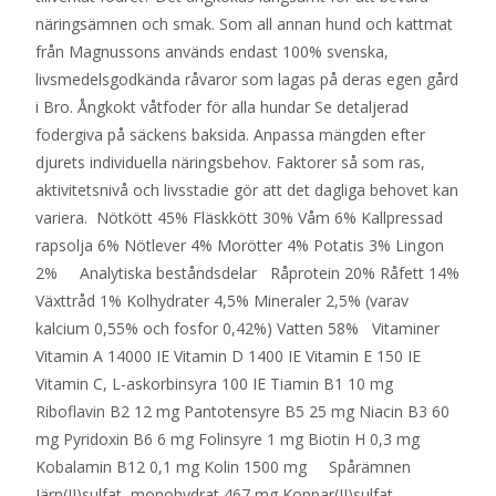
näringsämnen och smak. Som all annan hund och kattmat
från Magnussons används endast 100% svenska,
livsmedelsgodkända råvaror som lagas på deras egen gård
i Bro. Ångkokt våtfoder för alla hundar Se detaljerad
fodergiva på säckens baksida. Anpassa mängden efter
djurets individuella näringsbehov. Faktorer så som ras,
aktivitetsnivå och livsstadie gör att det dagliga behovet kan
variera. Nötkött 45% Fläskkött 30% Våm 6% Kallpressad
rapsolja 6% Nötlever 4% Morötter 4% Potatis 3% Lingon
2% Analytiska beståndsdelar Råprotein 20% Råfett 14%
Växttråd 1% Kolhydrater 4,5% Mineraler 2,5% (varav
kalcium 0,55% och fosfor 0,42%) Vatten 58% Vitaminer
Vitamin A 14000 IE Vitamin D 1400 IE Vitamin E 150 IE
Vitamin C, L-askorbinsyra 100 IE Tiamin B1 10 mg
Riboflavin B2 12 mg Pantotensyre B5 25 mg Niacin B3 60
mg Pyridoxin B6 6 mg Folinsyre 1 mg Biotin H 0,3 mg
Kobalamin B12 0,1 mg Kolin 1500 mg Spårämnen
Järn(II)sulfat, monohydrat 467 mg Koppar(II)sulfat,