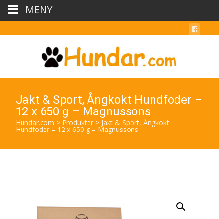
MENY
Jakt & Sport, Ångkokt Hundfoder –
12 x 650 g – Magnussons
Hundar.com
>
Produkter
>
Jakt & Sport, Ångkokt
Hundfoder – 12 x 650 g – Magnussons