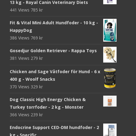
13 kg - Royal Canin Veterinary Diets
441 Views
785
kr
Fit & Vital Mini Adult Hundfoder - 10 kg -
HappyDog
386 Views
769
kr
Gosedjur Golden Retriever - Rappa Toys
381 Views
279
kr
Chicken and Sage Våtfoder för Hund - 6 x
400 g - Woolf Snacks
370 Views
329
kr
Dog Classic High Energy Chicken &
Turkey torrfoder - 2 kg - Monster
366 Views
239
kr
Endocrine Support CED-DM hundfoder - 2
kg - Specific