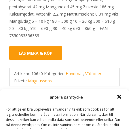
pentahydrat 42 mg Manganoxid 45 mg Zinkoxid 186 mg
Kalciumjodat, vattenfri 2,2 mg Natriumselenit 0,31 mg Vikt
Mängd/dag 5 – 10 kg 180 – 300 g 10 – 20 kg 300 – 510 g
20 – 30 kg 510 – 690 g 30 – 40 kg 690 – 860 g – EAN:
7350033856383
LÄS MERA & KÖP
Artikelnr:
10640
Kategorier:
Hundmat
,
Våtfoder
Etikett:
Magnussons
Hantera samtycke
Recensioner (0)
För att ge en bra upplevelse använder vi teknik som cookies för att
lagra och/eller komma åt enhetsinformation. När du samtycker till
dessa tekniker kan vi behandla data som surfbeteende eller unika ID:n
Recensioner
på denna webbplats. Om du inte samtycker eller om du återkallar ditt