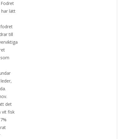
? Fodret
har lätt
 fodret
ar till
erviktiga
ret
r som
hundar
leder,
da.
hov.
att det
vit fisk
e 7%
rat
er