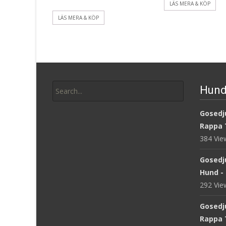
LÄS MERA & KÖP
LÄS MERA & KÖP
Search
Hund
for:
Gosedju
Rappa 
384 Vi
Gosedj
Hund -
292 Vi
Gosedj
Rappa 