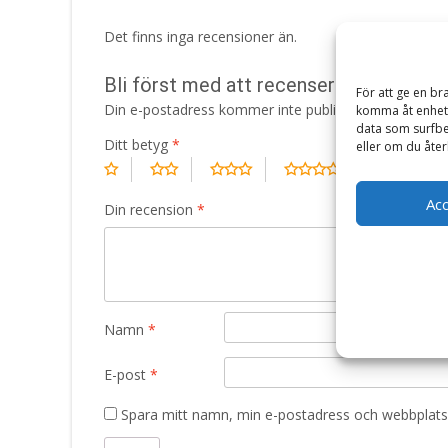
Det finns inga recensioner än.
Bli först med att recensera ”Hundfoder 
För att ge en br
Din e-postadress kommer inte publiceras.
Obligatori
komma åt enhets
data som surfbe
Ditt betyg
*
eller om du åter
Ac
Din recension
*
Namn
*
E-post
*
Spara mitt namn, min e-postadress och webbplats 