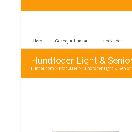
Skip
Hem
Gosedjur Hundar
Hundkläder
to
content
Hundfoder Light & Senior 
Hundar.com
>
Produkter
>
Hundfoder Light & Senior t