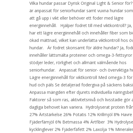
Vilka hundar passar Dyrisk Original Light & Senior för
är anpassat för seniorhundar samt vuxna hundar som 
att gå upp i vikt eller behöver ett foder med lägre
energiinnehåll. Hjälper fodret till med viktkontroll? Ja,
har ett lägre energiinnehåll och innehåller fiber som bidr
ökad mättnad, vilket kan underlätta viktkontroll hos öv
hundar. Är fodret skonsamt för äldre hundar? Ja, fod
innehåller lättsmälta proteiner och omega-3-fettsyro
stödjer leder, rörlighet och allmänt välmående hos
seniorhundar. Anpassat för senior- och överviktiga 
Lägre energiinnehåll för viktkontroll Med omega-3 för 
hud och päls Se detaljerad fodergiva på säckens baksi
Anpassa mängden efter djurets individuella näringsbe
Faktorer så som ras, aktivitetsnivå och livsstadie gör 
dagliga behovet kan variera. Hydrolyserat protein från 
27% Ärtstärkelse 26% Potatis 12% Krillmjöl 8% Havr
Fjäderfämjöl 6% Betmassa 4% Ärtfiber 3% Hydrolyse
kycklinglever 2% Fjäderfäfett 2% Laxolja 1% Mineral