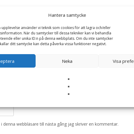
Hantera samtycke
Light & Senior till äldre hundar – 2 kg – Dyrisk”
a upplevelse använder vi teknik som cookies för att lagra och/eller
ska fält är märkta
*
information. När du samtycker till dessa tekniker kan vi behandla
teende eller unika ID:n på denna webbplats. Om du inte samtycker
kallar ditt samtycke kan detta påverka vissa funktioner negativt.
ceptera
Neka
Visa pref
i denna webbläsare till nästa gång jag skriver en kommentar.