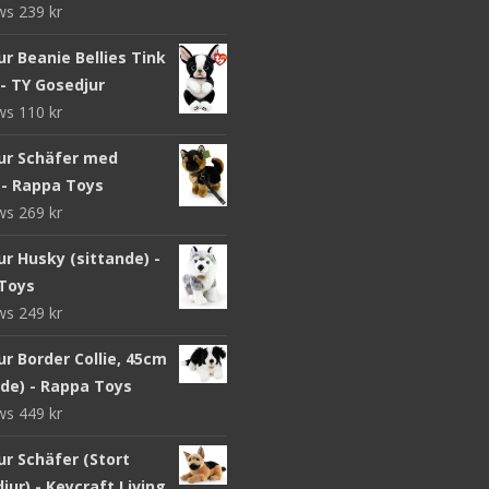
ews
239
kr
r Beanie Bellies Tink
- TY Gosedjur
ews
110
kr
ur Schäfer med
 - Rappa Toys
ews
269
kr
r Husky (sittande) -
Toys
ews
249
kr
r Border Collie, 45cm
nde) - Rappa Toys
ews
449
kr
ur Schäfer (Stort
jur) - Keycraft Living