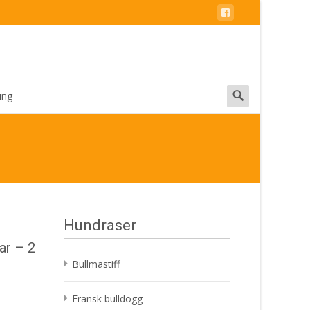
Search
ing
for:
Hundraser
ar – 2
Bullmastiff
Fransk bulldogg