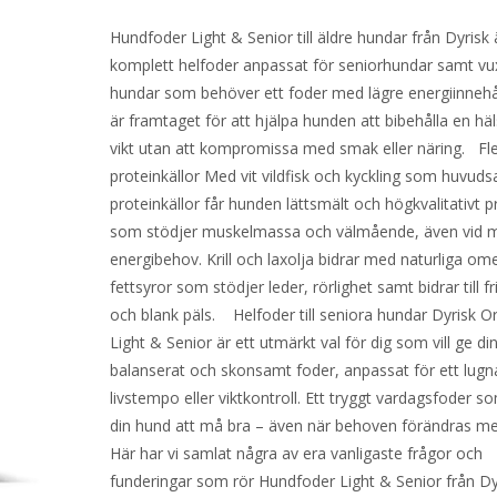
Hundfoder Light & Senior till äldre hundar från Dyrisk 
komplett helfoder anpassat för seniorhundar samt v
hundar som behöver ett foder med lägre energiinnehål
är framtaget för att hjälpa hunden att bibehålla en h
vikt utan att kompromissa med smak eller näring. Fl
proteinkällor Med vit vildfisk och kyckling som huvuds
proteinkällor får hunden lättsmält och högkvalitativt p
som stödjer muskelmassa och välmående, även vid m
energibehov. Krill och laxolja bidrar med naturliga om
fettsyror som stödjer leder, rörlighet samt bidrar till f
och blank päls. Helfoder till seniora hundar Dyrisk Or
Light & Senior är ett utmärkt val för dig som vill ge di
balanserat och skonsamt foder, anpassat för ett lugn
livstempo eller viktkontroll. Ett tryggt vardagsfoder s
din hund att må bra – även när behoven förändras me
Här har vi samlat några av era vanligaste frågor och
funderingar som rör Hundfoder Light & Senior från D