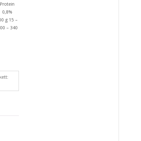
 Protein
r 0,8%
00 g 15 –
300 – 340
kett: