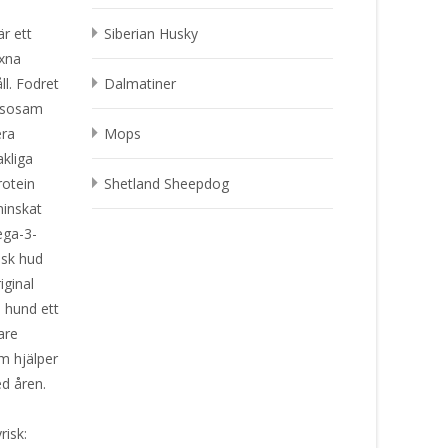
är ett
Siberian Husky
uxna
l. Fodret
Dalmatiner
älsosam
era
Mops
akliga
rotein
Shetland Sheepdog
inskat
ega-3-
risk hud
iginal
n hund ett
are
om hjälper
d åren.
yrisk: