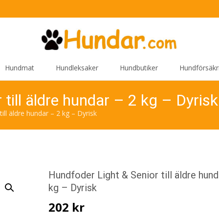
Hundmat
Hundleksaker
Hundbutiker
Hundförsäkr
till äldre hundar – 2 kg – Dyrisk
ill äldre hundar – 2 kg – Dyrisk
Hundfoder Light & Senior till äldre hund
kg – Dyrisk
202
kr