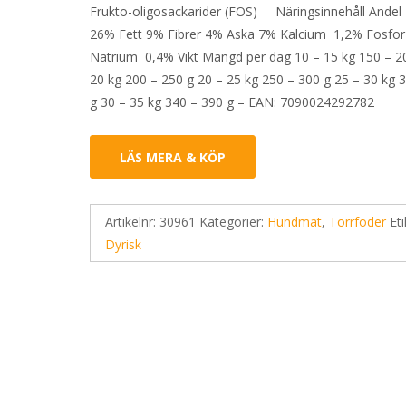
Frukto-oligosackarider (FOS) Näringsinnehåll Andel
26% Fett 9% Fibrer 4% Aska 7% Kalcium 1,2% Fosfo
Natrium 0,4% Vikt Mängd per dag 10 – 15 kg 150 – 2
20 kg 200 – 250 g 20 – 25 kg 250 – 300 g 25 – 30 kg 
g 30 – 35 kg 340 – 390 g – EAN: 7090024292782
LÄS MERA & KÖP
Artikelnr:
30961
Kategorier:
Hundmat
,
Torrfoder
Eti
Dyrisk