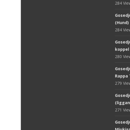
284 Vi
Gosedju
(Hund) 
284 Vi
Gosedj
koppel
280 Vi
Gosedju
Rappa 
279 Vi
Gosedju
(ligga
271 Vi
Gosedj
Mjukisd