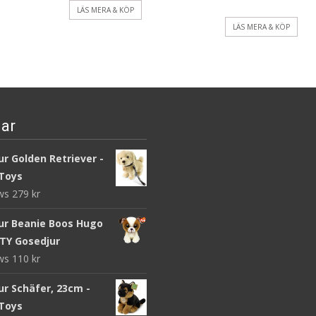
LÄS MERA & KÖP
LÄS MERA & KÖP
ar
r Golden Retriever -
Toys
ews
279
kr
ur Beanie Boos Hugo
 TY Gosedjur
ews
110
kr
ur Schäfer, 23cm -
Toys