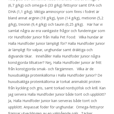
(6,7 g/kg) och omega-6 (33 g/kg) fettsyror samt EPA och
DHA (1,1 g/kg). Viktiga aminosyror som finns i fodret är
bland annat arginin (18 g/kg), lysin (14 g/kg), metionin (5,2
g/kg), treonin (9,4 g/kg) och taurin (0,25 g/kg). Här har vi
samlat några av era vanligaste frågor och funderingar som
rör Hundfoder Junior från Halla Pet Food: Vilka hundar är
Halla Hundfoder Junior lämpligt för? Halla Hundfoder Junior
är lämpligt för valpar, unghundar samt dräktiga och
digivande tikar. Innehåller Halla Hundfoder Junior några
konstgjorda tillsatser? Nej, Halla Hundfoder Junior är fritt
från konstgjorda smak- och färgämnen. Vilka är de
huvudsakliga proteinkällorna i Halla Hundfoder Junior? De
huvudsakliga proteinkällorna är torkat animaliskt protein
från kyckling och gris, samt torkad nordsjöfisk och krill. Kan
jag servera Halla Hundfoder Junior både torrt och uppblött?
Ja, Halla Hundfoder Junior kan serveras både torrt och
uppblött. Anpassat foder för unghundar. Omega-fettsyror
främjar utvecklingen av en välmående päls. Täcker