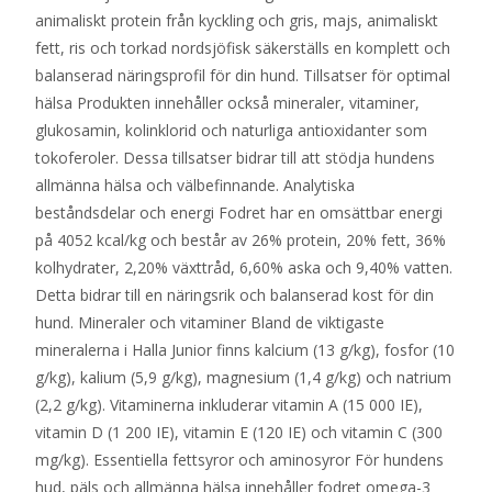
animaliskt protein från kyckling och gris, majs, animaliskt
fett, ris och torkad nordsjöfisk säkerställs en komplett och
balanserad näringsprofil för din hund. Tillsatser för optimal
hälsa Produkten innehåller också mineraler, vitaminer,
glukosamin, kolinklorid och naturliga antioxidanter som
tokoferoler. Dessa tillsatser bidrar till att stödja hundens
allmänna hälsa och välbefinnande. Analytiska
beståndsdelar och energi Fodret har en omsättbar energi
på 4052 kcal/kg och består av 26% protein, 20% fett, 36%
kolhydrater, 2,20% växttråd, 6,60% aska och 9,40% vatten.
Detta bidrar till en näringsrik och balanserad kost för din
hund. Mineraler och vitaminer Bland de viktigaste
mineralerna i Halla Junior finns kalcium (13 g/kg), fosfor (10
g/kg), kalium (5,9 g/kg), magnesium (1,4 g/kg) och natrium
(2,2 g/kg). Vitaminerna inkluderar vitamin A (15 000 IE),
vitamin D (1 200 IE), vitamin E (120 IE) och vitamin C (300
mg/kg). Essentiella fettsyror och aminosyror För hundens
hud, päls och allmänna hälsa innehåller fodret omega-3