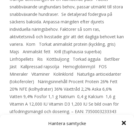
snabbväxande unghundars behov, passar utmärkt till stora
snabbväxande hundraser. Se detaljerad fodergiva på
säckens baksida. Anpassa mängden efter djurets
individuella näringsbehov. Faktorer så som ras,
aktivitetsnivå och livsstadie gör att det dagliga behovet kan
variera. Korn Torkat animaliskt protein (kyckling, gris)
Majs Animaliskt fett Krill (Euphausia superba)
Linfröpellets Ris Köttbuljong Torkad äggula Betfiber
Jäst Kallpressad rapsolja Hemoglobinmjöl FOS
Mineraler Vitaminer Kolinklorid Naturliga antioxidanter
(tokoferoler) Näringsinnehåll Procent Protein 26% Fett
20% NFE (kolhydrater) 36% Växttråd 2,2% Aska 6,6%
Vatten 9,4% Fosfor 1,1 g Natrium 0,4 g Kalcium 1,6 g
Vitamin A 12,000 IU Vitamin D3 1,200 IU Se bild ovan för
utfodringsmängd och dosering. – EAN: 7350003233343
Hantera samtycke
LÄS MERA & KÖP