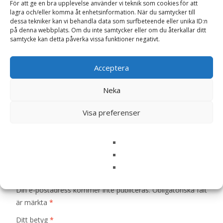
För att ge en bra upplevelse använder vi teknik som cookies för att
lagra och/eller komma åt enhetsinformation. När du samtycker till
dessa tekniker kan vi behandla data som surfbeteende eller unika ID:n
Artikelnr:
10239
Kategorier:
Hundmat
,
Torrfoder
på denna webbplats. Om du inte samtycker eller om du återkallar ditt
samtycke kan detta påverka vissa funktioner negativt.
Etikett:
Halla Pet Food
Acceptera
Recensioner (0)
Neka
Visa preferenser
Recensioner
Det finns inga recensioner än.
Bli först med att recensera ”Hundfoder
Junior – 3,25 kg – Halla Pet Food”
Din e-postadress kommer inte publiceras.
Obligatoriska fält
är märkta
*
Ditt betyg
*