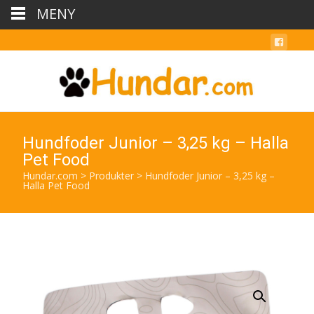
MENY
Hundfoder Junior – 3,25 kg – Halla
Pet Food
Hundar.com
>
Produkter
>
Hundfoder Junior – 3,25 kg –
Halla Pet Food