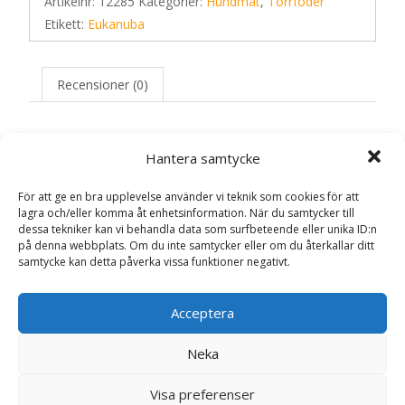
Artikelnr:
12285
Kategorier:
Hundmat
,
Torrfoder
Etikett:
Eukanuba
Recensioner (0)
Recensioner
Hantera samtycke
För att ge en bra upplevelse använder vi teknik som cookies för att
Det finns inga recensioner än.
lagra och/eller komma åt enhetsinformation. När du samtycker till
dessa tekniker kan vi behandla data som surfbeteende eller unika ID:n
på denna webbplats. Om du inte samtycker eller om du återkallar ditt
Bli först med att recensera ”Grain Free
samtycke kan detta påverka vissa funktioner negativt.
Puppy & Junior Small/Medium – 3 kg –
Eukanuba”
Acceptera
Din e-postadress kommer inte publiceras.
Obligatoriska fält
är märkta
*
Neka
Ditt betyg
*
Visa preferenser