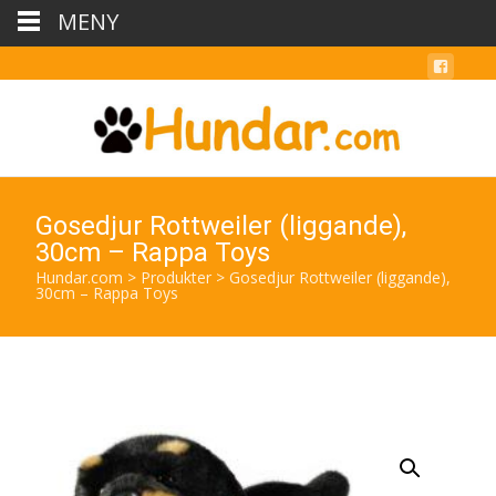
MENY
Gosedjur Rottweiler (liggande),
30cm – Rappa Toys
Hundar.com
>
Produkter
>
Gosedjur Rottweiler (liggande),
30cm – Rappa Toys