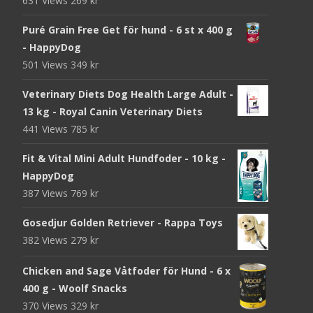
631 Views
269
kr
Puré Grain Free Get för hund - 6 st x 400 g
- HappyDog
501 Views
349
kr
Veterinary Diets Dog Health Large Adult -
13 kg - Royal Canin Veterinary Diets
441 Views
785
kr
Fit & Vital Mini Adult Hundfoder - 10 kg -
HappyDog
387 Views
769
kr
Gosedjur Golden Retriever - Rappa Toys
382 Views
279
kr
Chicken and Sage Våtfoder för Hund - 6 x
400 g - Woolf Snacks
370 Views
329
kr