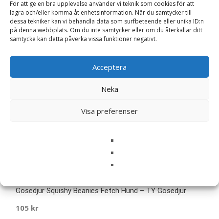
För att ge en bra upplevelse använder vi teknik som cookies för att
lagra och/eller komma åt enhetsinformation. När du samtycker till
dessa tekniker kan vi behandla data som surfbeteende eller unika ID:n
på denna webbplats. Om du inte samtycker eller om du återkallar ditt
samtycke kan detta påverka vissa funktioner negativt.
Acceptera
Neka
Visa preferenser
Gosedjur Squishy Beanies Fetch Hund – TY Gosedjur
105
kr