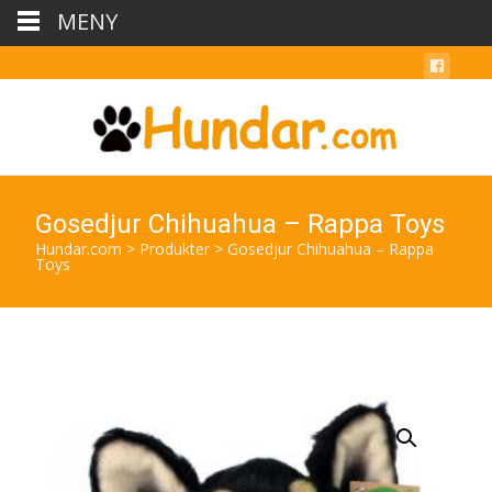
MENY
Gosedjur Chihuahua – Rappa Toys
Hundar.com
>
Produkter
>
Gosedjur Chihuahua – Rappa
Toys