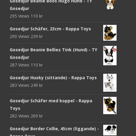
Gosedjur Beanie Boos Hugo Hund - TY
Gosedjur
295 Views
110
kr
Gosedjur Schäfer, 23cm - Rappa Toys
290 Views
239
kr
Gosedjur Beanie Bellies Tink (Hund) - TY
Gosedjur
287 Views
110
kr
Gosedjur Husky (sittande) - Rappa Toys
283 Views
249
kr
Gosedjur Schäfer med koppel - Rappa
Toys
282 Views
269
kr
Gosedjur Border Collie, 45cm (liggande) -