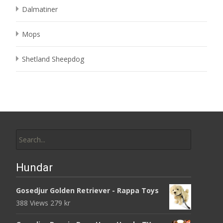
Dalmatiner
Mops
Shetland Sheepdog
Search
for:
Hundar
Gosedjur Golden Retriever - Rappa Toys
388 Views
279
kr