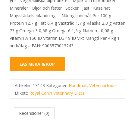
gris Vegetabiliska biprodukter Mjölk och biprodutker
Mineraler Oljor och fetter Socker Jäst Kaseinat
Majsstärkelseblandning Näringsinnehåll Per 100 g
Protein 12,7 g Fett 6,4 g Växttråd 1,7 g Råaska 2,3 g Vatten
73 g Omega-3 0,68 g Omega-6 1,5 g Natrium 0,08 g
Vitamin A 150 IU Vitamin D3 19 IU Vikt Mängd Per 4 kg 1
burk/dag – EAN: 9003579013243
LÄS MERA & KÖP
Artikelnr:
13143
Kategorier:
Hundmat
,
Veterinärfoder
Etikett:
Royal Canin Veterinary Diets
Recensioner (0)