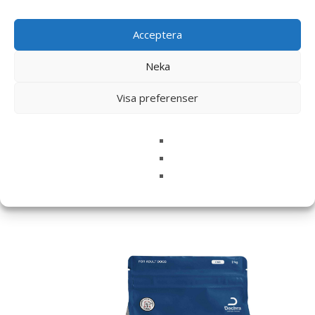
Namn
*
Acceptera
E-post
*
Spara mitt namn, min e-postadress och webbplats i
Neka
denna webbläsare till nästa gång jag skriver en
Visa preferenser
kommentar.
Relaterade produkter