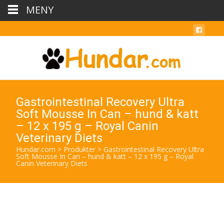
MENY
Gastrointestinal Recovery Ultra
Soft Mousse In Can – hund & katt
– 12 x 195 g – Royal Canin
Veterinary Diets
Hundar.com
>
Produkter
>
Gastrointestinal Recovery Ultra
Soft Mousse In Can – hund & katt – 12 x 195 g – Royal
Canin Veterinary Diets