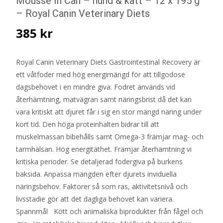
Mousse In Can – hund & katt – 12 x 195 g
– Royal Canin Veterinary Diets
385
kr
Royal Canin Veterinary Diets Gastrointestinal Recovery är
ett våtfoder med hög energimängd för att tillgodose
dagsbehovet i en mindre giva. Fodret används vid
återhämtning, matvägran samt näringsbrist då det kan
vara kritiskt att djuret får i sig en stor mängd näring under
kort tid. Den höga proteinhalten bidrar till att
muskelmassan bibehålls samt Omega-3 främjar mag- och
tarmhälsan. Hög energitäthet. Främjar återhämtning vi
kritiska perioder. Se detaljerad fodergiva på burkens
baksida. Anpassa mängden efter djurets inviduella
näringsbehov. Faktorer så som ras, aktivitetsnivå och
livsstadie gör att det dagliga behovet kan variera.
Spannmål Kött och animaliska biprodukter från fågel och