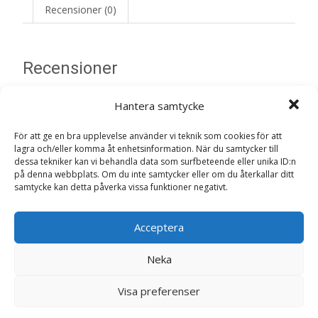
Recensioner (0)
Recensioner
Hantera samtycke
Det finns inga recensioner än.
För att ge en bra upplevelse använder vi teknik som cookies för att
Bli först med att recensera ”Essential
lagra och/eller komma åt enhetsinformation. När du samtycker till
Superior Living Paté Hundfoder – 6 x 400 g
dessa tekniker kan vi behandla data som surfbeteende eller unika ID:n
– Essential Foods”
på denna webbplats. Om du inte samtycker eller om du återkallar ditt
samtycke kan detta påverka vissa funktioner negativt.
Din e-postadress kommer inte publiceras.
Obligatoriska fält
är märkta
*
Acceptera
Ditt betyg
*
Neka
Din recension
*
Visa preferenser