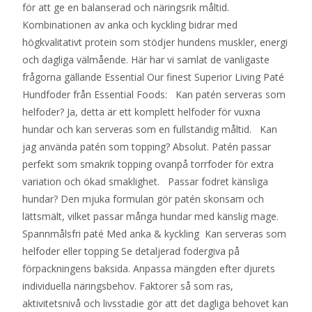
för att ge en balanserad och näringsrik måltid.
Kombinationen av anka och kyckling bidrar med
högkvalitativt protein som stödjer hundens muskler, energi
och dagliga välmående. Här har vi samlat de vanligaste
frågorna gällande Essential Our finest Superior Living Paté
Hundfoder från Essential Foods: Kan patén serveras som
helfoder? Ja, detta är ett komplett helfoder för vuxna
hundar och kan serveras som en fullständig måltid. Kan
jag använda patén som topping? Absolut. Patén passar
perfekt som smakrik topping ovanpå torrfoder för extra
variation och ökad smaklighet. Passar fodret känsliga
hundar? Den mjuka formulan gör patén skonsam och
lättsmält, vilket passar många hundar med känslig mage.
Spannmålsfri paté Med anka & kyckling Kan serveras som
helfoder eller topping Se detaljerad fodergiva på
förpackningens baksida. Anpassa mängden efter djurets
individuella näringsbehov. Faktorer så som ras,
aktivitetsnivå och livsstadie gör att det dagliga behovet kan