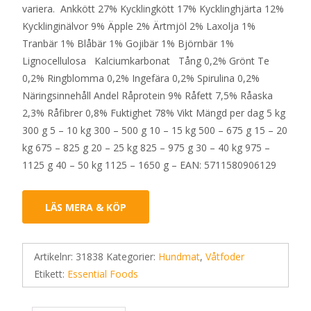
variera. Ankkött 27% Kycklingkött 17% Kycklinghjärta 12%
Kycklinginälvor 9% Äpple 2% Ärtmjöl 2% Laxolja 1%
Tranbär 1% Blåbär 1% Gojibär 1% Björnbär 1%
Lignocellulosa Kalciumkarbonat Tång 0,2% Grönt Te
0,2% Ringblomma 0,2% Ingefära 0,2% Spirulina 0,2%
Näringsinnehåll Andel Råprotein 9% Råfett 7,5% Råaska
2,3% Råfibrer 0,8% Fuktighet 78% Vikt Mängd per dag 5 kg
300 g 5 – 10 kg 300 – 500 g 10 – 15 kg 500 – 675 g 15 – 20
kg 675 – 825 g 20 – 25 kg 825 – 975 g 30 – 40 kg 975 –
1125 g 40 – 50 kg 1125 – 1650 g – EAN: 5711580906129
LÄS MERA & KÖP
Artikelnr:
31838
Kategorier:
Hundmat
,
Våtfoder
Etikett:
Essential Foods