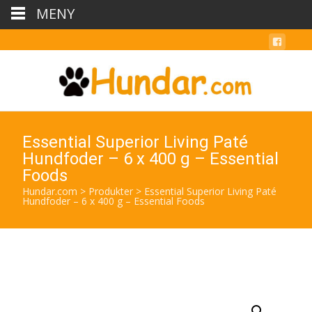
MENY
Essential Superior Living Paté
Hundfoder – 6 x 400 g – Essential
Foods
Hundar.com
>
Produkter
>
Essential Superior Living Paté
Hundfoder – 6 x 400 g – Essential Foods