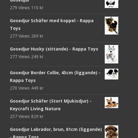
279 Views
110
kr
Gosedjur Schäfer med koppel - Rappa
Toys
277 Views
269
kr
Gosedjur Husky (sittande) - Rappa Toys
277 Views
249
kr
Gosedjur Border Collie, 45cm (liggande) -
Rappa Toys
270 Views
449
kr
Gosedjur Schäfer (Stort Mjukisdjur) -
Keycraft Living Nature
257 Views
829
kr
Gosedjur Labrador, brun, 61cm (liggande)
- Rappa Toys