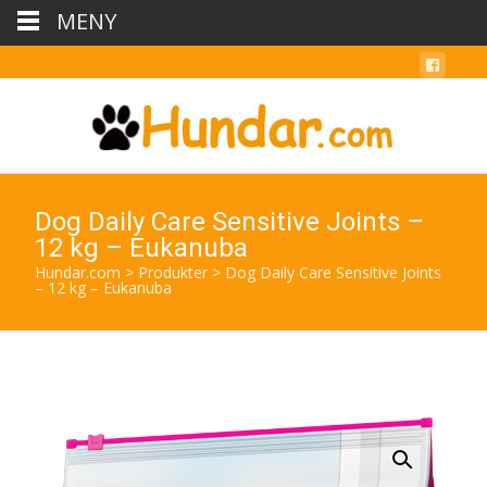
MENY
Dog Daily Care Sensitive Joints –
12 kg – Eukanuba
Hundar.com
>
Produkter
>
Dog Daily Care Sensitive Joints
– 12 kg – Eukanuba