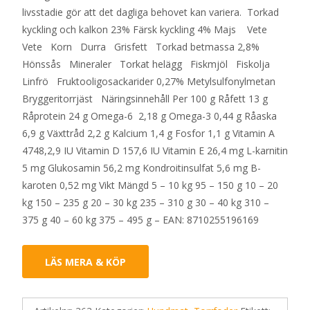
livsstadie gör att det dagliga behovet kan variera. Torkad
kyckling och kalkon 23% Färsk kyckling 4% Majs Vete
Vete Korn Durra Grisfett Torkad betmassa 2,8%
Hönssås Mineraler Torkat helägg Fiskmjöl Fiskolja
Linfrö Fruktooligosackarider 0,27% Metylsulfonylmetan
Bryggeritorrjäst Näringsinnehåll Per 100 g Råfett 13 g
Råprotein 24 g Omega-6 2,18 g Omega-3 0,44 g Råaska
6,9 g Växttråd 2,2 g Kalcium 1,4 g Fosfor 1,1 g Vitamin A
4748,2,9 IU Vitamin D 157,6 IU Vitamin E 26,4 mg L-karnitin
5 mg Glukosamin 56,2 mg Kondroitinsulfat 5,6 mg B-
karoten 0,52 mg Vikt Mängd 5 – 10 kg 95 – 150 g 10 – 20
kg 150 – 235 g 20 – 30 kg 235 – 310 g 30 – 40 kg 310 –
375 g 40 – 60 kg 375 – 495 g – EAN: 8710255196169
LÄS MERA & KÖP