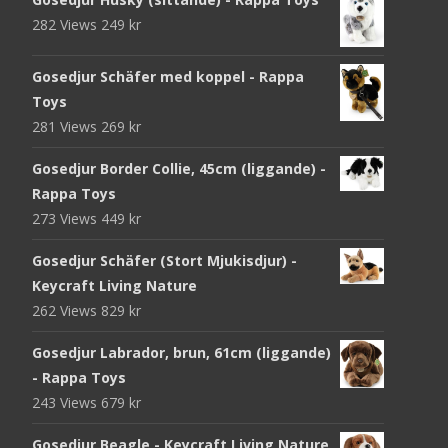
282 Views
249
kr
Gosedjur Schäfer med koppel - Rappa
Toys
281 Views
269
kr
Gosedjur Border Collie, 45cm (liggande) -
Rappa Toys
273 Views
449
kr
Gosedjur Schäfer (Stort Mjukisdjur) -
Keycraft Living Nature
262 Views
829
kr
Gosedjur Labrador, brun, 61cm (liggande)
- Rappa Toys
243 Views
679
kr
Gosedjur Beagle - Keycraft Living Nature