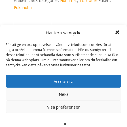
Artikelnr:
363
Kategorier:
Hundmat
,
Torrfoder
Etikett:
Eukanuba
Recensioner (0)
Hantera samtycke
För att ge en bra upplevelse använder vi teknik som cookies för att
Recensioner
lagra och/eller komma åt enhetsinformation. När du samtycker till
dessa tekniker kan vi behandla data som surfbeteende eller unika ID:n
på denna webbplats. Om du inte samtycker eller om du återkallar ditt
Det finns inga recensioner än.
samtycke kan detta påverka vissa funktioner negativt.
Bli först med att recensera ”Dog Daily Care
Acceptera
Sensitive Joints – 12 kg – Eukanuba”
Din e-postadress kommer inte publiceras.
Obligatoriska fält
Neka
är märkta
*
Visa preferenser
Ditt betyg
*