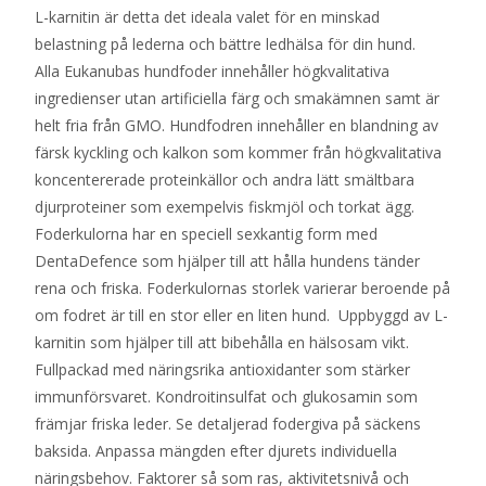
L-karnitin är detta det ideala valet för en minskad
belastning på lederna och bättre ledhälsa för din hund.
Alla Eukanubas hundfoder innehåller högkvalitativa
ingredienser utan artificiella färg och smakämnen samt är
helt fria från GMO. Hundfodren innehåller en blandning av
färsk kyckling och kalkon som kommer från högkvalitativa
koncentererade proteinkällor och andra lätt smältbara
djurproteiner som exempelvis fiskmjöl och torkat ägg.
Foderkulorna har en speciell sexkantig form med
DentaDefence som hjälper till att hålla hundens tänder
rena och friska. Foderkulornas storlek varierar beroende på
om fodret är till en stor eller en liten hund. Uppbyggd av L-
karnitin som hjälper till att bibehålla en hälsosam vikt.
Fullpackad med näringsrika antioxidanter som stärker
immunförsvaret. Kondroitinsulfat och glukosamin som
främjar friska leder. Se detaljerad fodergiva på säckens
baksida. Anpassa mängden efter djurets individuella
näringsbehov. Faktorer så som ras, aktivitetsnivå och