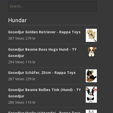
for:
Hundar
Gosedjur Golden Retriever - Rappa Toys
387 Views
279
kr
Gosedjur Beanie Boos Hugo Hund - TY
Gosedjur
294 Views
110
kr
Gosedjur Schäfer, 23cm - Rappa Toys
287 Views
239
kr
Gosedjur Beanie Bellies Tink (Hund) - TY
Gosedjur
286 Views
110
kr
Gosedjur Husky (sittande) - Rappa Toys