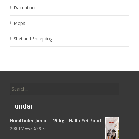
Dalmatiner
Mops
Shetland Sheepdog
Search
for:
Hundar
Hundfoder Junior - 15 kg - Halla Pet Food
2084 Views
689
kr