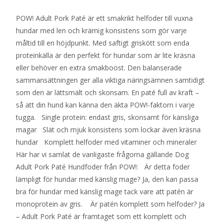
POW! Adult Pork Paté är ett smakrikt helfoder till vuxna
hundar med len och krämig konsistens som gör varje
måltid till en höjdpunkt. Med saftigt griskött som enda
proteinkälla är den perfekt för hundar som är lite kräsna
eller behöver en extra smakboost. Den balanserade
sammansättningen ger alla viktiga näringsämnen samtidigt
som den är lättsmält och skonsam. En paté full av kraft –
så att din hund kan känna den äkta POW!-faktorn i varje
tugga. Single protein: endast gris, skonsamt för känsliga
magar Slät och mjuk konsistens som lockar även kräsna
hundar Komplett helfoder med vitaminer och mineraler
Här har vi samlat de vanligaste frågorna gällande Dog
Adult Pork Paté Hundfoder från POW!: Är detta foder
lämpligt för hundar med känslig mage? Ja, den kan passa
bra för hundar med känslig mage tack vare att patén är
monoprotein av gris. Är patén komplett som helfoder? Ja
– Adult Pork Paté är framtaget som ett komplett och