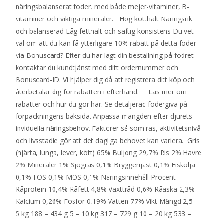
näringsbalanserat foder, med både mejer-vitaminer, B-
vitaminer och viktiga mineraler. Hög kötthalt Näringsrik
och balanserad Låg fetthalt och saftig konsistens Du vet
väl om att du kan få ytterligare 10% rabatt på detta foder
via Bonuscard? Efter du har lagt din beställning på fodret
kontaktar du kundtjänst med ditt ordernummer och
Bonuscard-ID. Vi hjälper dig då att registrera ditt köp och
återbetalar dig för rabatten i efterhand. Läs mer om
rabatter och hur du gör här. Se detaljerad fodergiva på
förpackningens baksida. Anpassa mängden efter djurets
inviduella näringsbehov. Faktorer så som ras, aktivitetsnivå
och livsstadie gör att det dagliga behovet kan variera. Gris
(hjärta, lunga, lever, kött) 65% Buljong 29,7% Ris 2% Havre
2% Mineraler 1% Sjögräs 0,1% Bryggerijäst 0,1% Fiskolja
0,1% FOS 0,1% MOS 0,1% Näringsinnehåll Procent
Råprotein 10,4% Råfett 4,8% Växttråd 0,6% Råaska 2,3%
Kalcium 0,26% Fosfor 0,19% Vatten 77% Vikt Mängd 2,5 –
5 kg 188 – 434 g 5 – 10 kg 317 – 729 g 10 – 20 kg 533 –