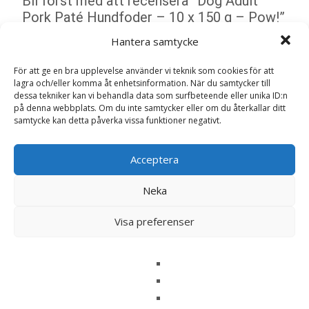
Bli först med att recensera ”Dog Adult
Pork Paté Hundfoder – 10 x 150 g – Pow!”
Din e-postadress kommer inte publiceras.
Obligatoriska fält
Hantera samtycke
är märkta
*
För att ge en bra upplevelse använder vi teknik som cookies för att
Ditt betyg
*
lagra och/eller komma åt enhetsinformation. När du samtycker till
dessa tekniker kan vi behandla data som surfbeteende eller unika ID:n
på denna webbplats. Om du inte samtycker eller om du återkallar ditt
Din recension
*
samtycke kan detta påverka vissa funktioner negativt.
Acceptera
Neka
Namn
*
Visa preferenser
E-post
*
Spara mitt namn, min e-postadress och webbplats i
denna webbläsare till nästa gång jag skriver en
kommentar.