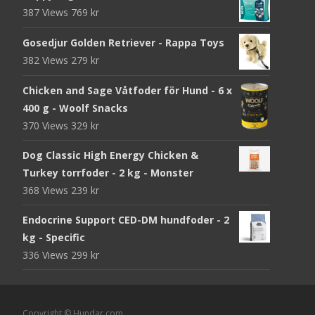
387 Views
769
kr
Gosedjur Golden Retriever - Rappa Toys
382 Views
279
kr
Chicken and Sage Våtfoder för Hund - 6 x
400 g - Woolf Snacks
370 Views
329
kr
Dog Classic High Energy Chicken &
Turkey torrfoder - 2 kg - Monster
368 Views
239
kr
Endocrine Support CED-DM hundfoder - 2
kg - Specific
336 Views
299
kr
Copyright © Hundar.com