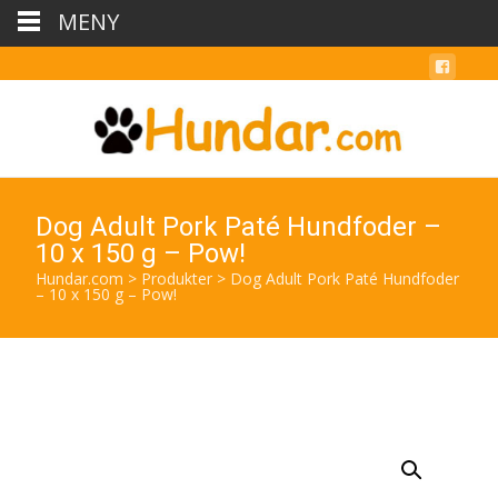
MENY
Dog Adult Pork Paté Hundfoder –
10 x 150 g – Pow!
Hundar.com
>
Produkter
>
Dog Adult Pork Paté Hundfoder
– 10 x 150 g – Pow!