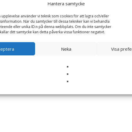
Hantera samtycke
a upplevelse använder vi teknik som cookies för att lagra och/eller
information. När du samtycker till dessa tekniker kan vi behandla
teende eller unika ID:n på denna webbplats. Om du inte samtycker
kallar ditt samtycke kan detta påverka vissa funktioner negativt.
ceptera
Neka
Visa pref
i denna webbläsare till nästa gång jag skriver en kommentar.