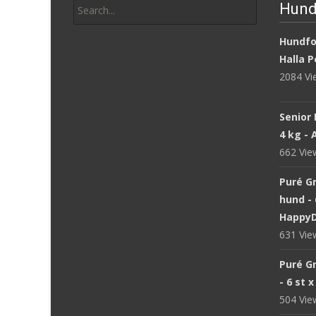
Hund
for:
Hundfod
Halla P
2084 V
Senior 
4 kg -
662 Vi
Puré Gr
hund - 
Happy
631 Vi
Puré Gr
- 6 st 
504 Vi