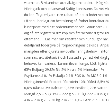
vitaminer, B-vitaminer och viktiga mineraler. Hög köt
Näringsrik och balanserad Saftig konsistens Du vet vä
du kan få ytterligare 10% rabatt på detta foder via B
Efter du har lagt din beställning på fodret kontaktar d
kundtjänst med ditt ordernummer och Bonuscard-ID. V
dig då att registrera ditt köp och återbetalar dig för ra
efterhand. Läs mer om rabatter och hur du gör här.
detaljerad fodergiva på förpackningens baksida. Anpa
mängden efter djurets inviduella näringsbehov. Faktor
som ras, aktivitetsnivå och livsstadie gör att det dagli
behovet kan variera. Lamm (lever, lunga, kött, hjärta
65% Buljong 29,8% Ris 2% Havre 2% Mineraler 1%
Psylliumskal 0,1% Fiskolja 0,1% FOS 0,1% MOS 0,1%
Näringsinnehåll Procent Råprotein 10% Råfett 8,5% V
0,6% Råaska 3% Kalcium 0,33% Fosfor 0,29% Vatten 
Mängd 2,5 – 5 kg 154 – 222 g 5 – 10 kg 222 – 436 g 1
436 – 734 g 20 – 30 kg 734 – 994 g – EAN: 73500401