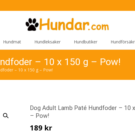
Hundmat
Hundleksaker
Hundbutiker
Hundförsäkr
ndfoder – 10 x 150 g – Pow!
foder – 10 x 150 g – Pow!
Dog Adult Lamb Paté Hundfoder – 10 x
– Pow!
189
kr