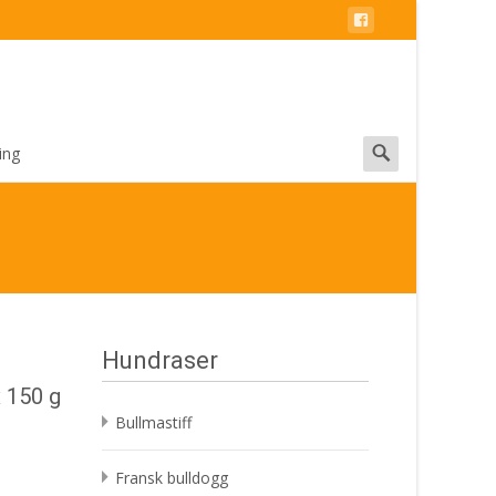
Search
ing
for:
Hundraser
 150 g
Bullmastiff
Fransk bulldogg