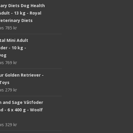
nary Diets Dog Health
dult - 13 kg - Royal
eterinary Diets
ews
785
kr
ital Mini Adult
er - 10 kg -
Dog
ews
769
kr
r Golden Retriever -
Toys
ews
279
kr
n and Sage Våtfoder
d - 6 x 400 g - Woolf
ews
329
kr