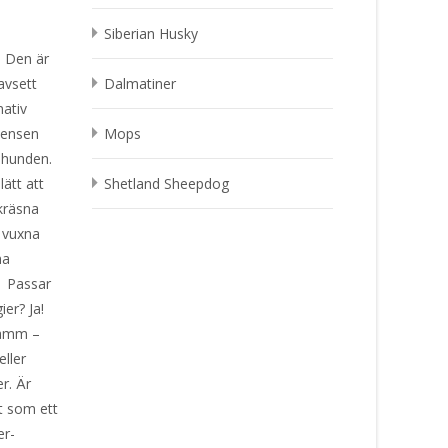
Siberian Husky
. Den är
avsett
Dalmatiner
nativ
tensen
Mops
a hunden.
ätt att
Shetland Sheepdog
kräsna
 vuxna
na
: Passar
er? Ja!
lamm –
ller
er. Är
t som ett
er-