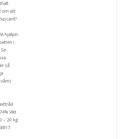
thalt
l om att
onuscard?
u
i hjälper
batten i
 Se
ssa
er så
ga
, våm)
äxttråd
74% Vikt
0 – 20 kg
28817