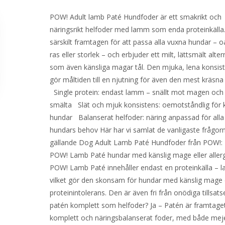
POW! Adult lamb Paté Hundfoder är ett smakrikt och
näringsrikt helfoder med lamm som enda proteinkälla
särskilt framtagen för att passa alla vuxna hundar – o
ras eller storlek – och erbjuder ett milt, lättsmält alter
som även känsliga magar tål. Den mjuka, lena konsis
gör måltiden till en njutning för även den mest kräsn
Single protein: endast lamm – snällt mot magen och l
smälta Slät och mjuk konsistens: oemotståndlig för 
hundar Balanserat helfoder: näring anpassad för alla
hundars behov Här har vi samlat de vanligaste frågor
gällande Dog Adult Lamb Paté Hundfoder från POW!
POW! Lamb Paté hundar med känslig mage eller allergi
POW! Lamb Paté innehåller endast en proteinkälla – 
vilket gör den skonsam för hundar med känslig mage e
proteinintolerans. Den är även fri från onödiga tillsats
patén komplett som helfoder? Ja – Patén är framtage
komplett och näringsbalanserat foder, med både mej