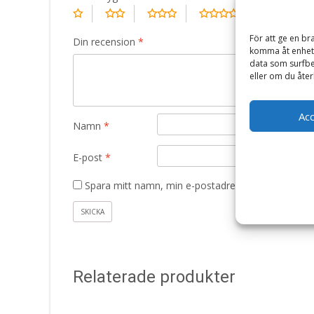
För att ge en br
Din recension
*
komma åt enhets
data som surfbe
eller om du åter
Ac
Namn
*
E-post
*
Spara mitt namn, min e-postadress och webbplats 
Relaterade produkter