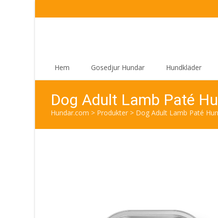
Skip
Hem
Gosedjur Hundar
Hundkläder
to
content
Dog Adult Lamb Paté Hu
Hundar.com
>
Produkter
>
Dog Adult Lamb Paté Hund