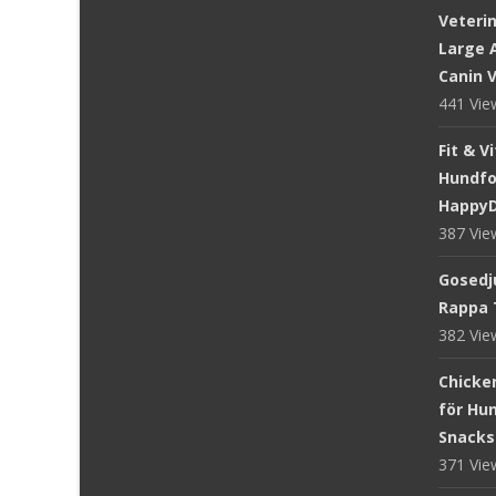
Veteri
Large A
Canin V
441 Vi
Fit & V
Hundfod
Happy
387 Vi
Gosedju
Rappa 
382 Vi
Chicke
för Hun
Snacks
371 Vi