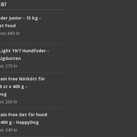
ar
er Junior - 15 kg -
et Food
iews
689
kr
Light 19/7 Hundfoder -
 AlgGutten
ews
279
kr
ain Free Nötkött för
6 st x 400 g -
Dog
ews
269
kr
ain Free Get för hund
x 400 g - HappyDog
ews
349
kr