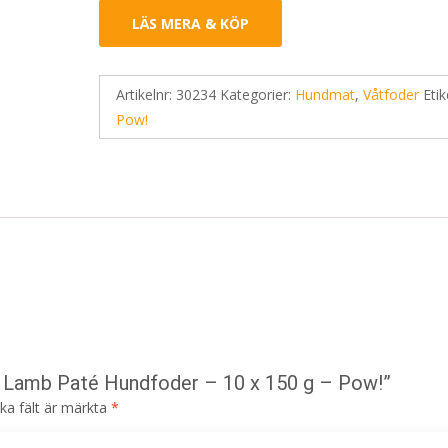
LÄS MERA & KÖP
Artikelnr:
30234
Kategorier:
Hundmat
,
Våtfoder
Etik
Pow!
lt Lamb Paté Hundfoder – 10 x 150 g – Pow!”
ska fält är märkta
*