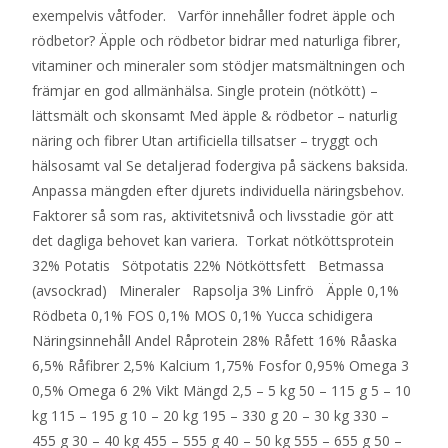
exempelvis våtfoder. Varför innehåller fodret äpple och
rödbetor? Äpple och rödbetor bidrar med naturliga fibrer,
vitaminer och mineraler som stödjer matsmältningen och
främjar en god allmänhälsa. Single protein (nötkött) –
lättsmält och skonsamt Med äpple & rödbetor – naturlig
näring och fibrer Utan artificiella tillsatser – tryggt och
hälsosamt val Se detaljerad fodergiva på säckens baksida.
Anpassa mängden efter djurets individuella näringsbehov.
Faktorer så som ras, aktivitetsnivå och livsstadie gör att
det dagliga behovet kan variera. Torkat nötköttsprotein
32% Potatis Sötpotatis 22% Nötköttsfett Betmassa
(avsockrad) Mineraler Rapsolja 3% Linfrö Äpple 0,1%
Rödbeta 0,1% FOS 0,1% MOS 0,1% Yucca schidigera
Näringsinnehåll Andel Råprotein 28% Råfett 16% Råaska
6,5% Råfibrer 2,5% Kalcium 1,75% Fosfor 0,95% Omega 3
0,5% Omega 6 2% Vikt Mängd 2,5 – 5 kg 50 – 115 g 5 – 10
kg 115 – 195 g 10 – 20 kg 195 – 330 g 20 – 30 kg 330 –
455 g 30 – 40 kg 455 – 555 g 40 – 50 kg 555 – 655 g 50 –