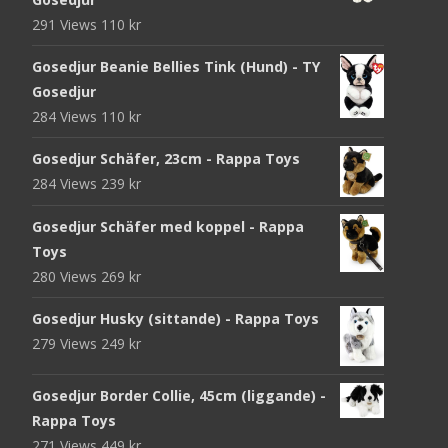
291 Views
110
kr
Gosedjur Beanie Bellies Tink (Hund) - TY
Gosedjur
284 Views
110
kr
Gosedjur Schäfer, 23cm - Rappa Toys
284 Views
239
kr
Gosedjur Schäfer med koppel - Rappa
Toys
280 Views
269
kr
Gosedjur Husky (sittande) - Rappa Toys
279 Views
249
kr
Gosedjur Border Collie, 45cm (liggande) -
Rappa Toys
271 Views
449
kr