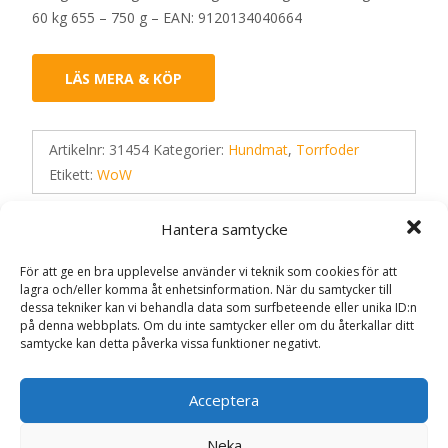
60 kg 655 – 750 g – EAN: 9120134040664
LÄS MERA & KÖP
Artikelnr:
31454
Kategorier:
Hundmat
,
Torrfoder
Etikett:
WoW
Hantera samtycke
Recensioner (0)
För att ge en bra upplevelse använder vi teknik som cookies för att
lagra och/eller komma åt enhetsinformation. När du samtycker till
dessa tekniker kan vi behandla data som surfbeteende eller unika ID:n
Recensioner
på denna webbplats. Om du inte samtycker eller om du återkallar ditt
samtycke kan detta påverka vissa funktioner negativt.
Det finns inga recensioner än.
Acceptera
Bli först med att recensera ”Dog Adult
Neka