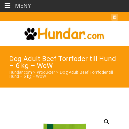
MENY
Dog Adult Beef Torrfoder till Hund
– 6 kg – WoW
Hundar.com
>
Produkter
>
Dog Adult Beef Torrfoder till
Hund – 6 kg – WoW