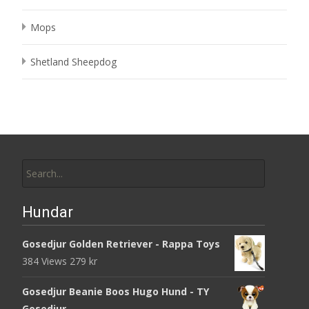
Mops
Shetland Sheepdog
Search
for:
Hundar
Gosedjur Golden Retriever - Rappa Toys
384 Views
279
kr
Gosedjur Beanie Boos Hugo Hund - TY
Gosedjur