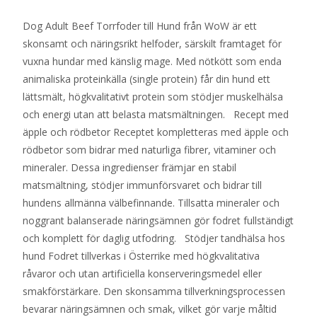
Dog Adult Beef Torrfoder till Hund från WoW är ett
skonsamt och näringsrikt helfoder, särskilt framtaget för
vuxna hundar med känslig mage. Med nötkött som enda
animaliska proteinkälla (single protein) får din hund ett
lättsmält, högkvalitativt protein som stödjer muskelhälsa
och energi utan att belasta matsmältningen. Recept med
äpple och rödbetor Receptet kompletteras med äpple och
rödbetor som bidrar med naturliga fibrer, vitaminer och
mineraler. Dessa ingredienser främjar en stabil
matsmältning, stödjer immunförsvaret och bidrar till
hundens allmänna välbefinnande. Tillsatta mineraler och
noggrant balanserade näringsämnen gör fodret fullständigt
och komplett för daglig utfodring. Stödjer tandhälsa hos
hund Fodret tillverkas i Österrike med högkvalitativa
råvaror och utan artificiella konserveringsmedel eller
smakförstärkare. Den skonsamma tillverkningsprocessen
bevarar näringsämnen och smak, vilket gör varje måltid