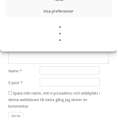
Beef Torrfoder till Hund – 6 kg – WoW”
Din e-postadress kommer inte publiceras.
Obligatoriska fält
Visa preferenser
är märkta
*
Ditt betyg
*
Din recension
*
Namn
*
E-post
*
Spara mitt namn, min e-postadress och webbplats i
denna webbläsare till nästa gång jag skriver en
kommentar.