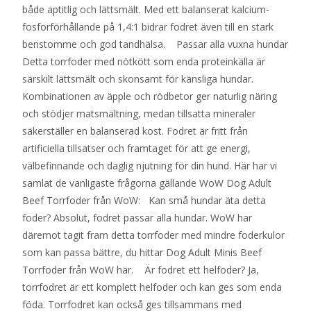
både aptitlig och lättsmält. Med ett balanserat kalcium-
fosforförhållande på 1,4:1 bidrar fodret även till en stark
benstomme och god tandhälsa. Passar alla vuxna hundar
Detta torrfoder med nötkött som enda proteinkälla är
särskilt lättsmält och skonsamt för känsliga hundar.
Kombinationen av äpple och rödbetor ger naturlig näring
och stödjer matsmältning, medan tillsatta mineraler
säkerställer en balanserad kost. Fodret är fritt från
artificiella tillsatser och framtaget för att ge energi,
välbefinnande och daglig njutning för din hund. Här har vi
samlat de vanligaste frågorna gällande WoW Dog Adult
Beef Torrfoder från WoW: Kan små hundar äta detta
foder? Absolut, fodret passar alla hundar. WoW har
däremot tagit fram detta torrfoder med mindre foderkulor
som kan passa bättre, du hittar Dog Adult Minis Beef
Torrfoder från WoW här. Är fodret ett helfoder? Ja,
torrfodret är ett komplett helfoder och kan ges som enda
föda. Torrfodret kan också ges tillsammans med