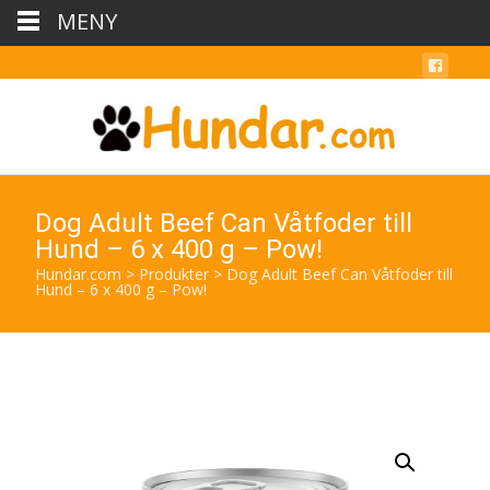
MENY
Dog Adult Beef Can Våtfoder till
Hund – 6 x 400 g – Pow!
Hundar.com
>
Produkter
>
Dog Adult Beef Can Våtfoder till
Hund – 6 x 400 g – Pow!