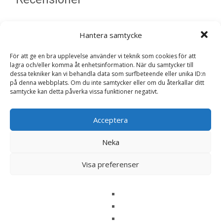
Det finns inga recensioner än.
Hantera samtycke
Bli först med att recensera ”Dog Adult
För att ge en bra upplevelse använder vi teknik som cookies för att
Beef Can Våtfoder till Hund – 6 x 400 g –
lagra och/eller komma åt enhetsinformation. När du samtycker till
Pow!”
dessa tekniker kan vi behandla data som surfbeteende eller unika ID:n
på denna webbplats. Om du inte samtycker eller om du återkallar ditt
Din e-postadress kommer inte publiceras.
Obligatoriska fält
samtycke kan detta påverka vissa funktioner negativt.
är märkta
*
Ditt betyg
*
Acceptera
Neka
Din recension
*
Visa preferenser
Namn
*