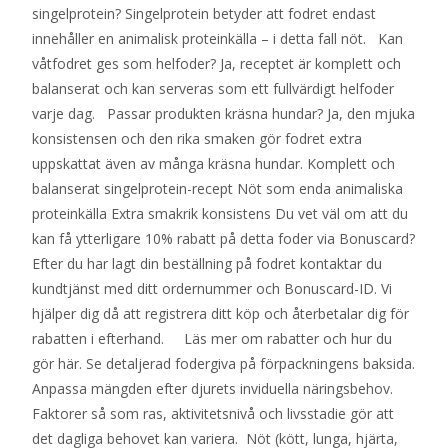
singelprotein? Singelprotein betyder att fodret endast
innehåller en animalisk proteinkälla – i detta fall nöt. Kan
våtfodret ges som helfoder? Ja, receptet är komplett och
balanserat och kan serveras som ett fullvärdigt helfoder
varje dag. Passar produkten kräsna hundar? Ja, den mjuka
konsistensen och den rika smaken gör fodret extra
uppskattat även av många kräsna hundar. Komplett och
balanserat singelprotein-recept Nöt som enda animaliska
proteinkälla Extra smakrik konsistens Du vet väl om att du
kan få ytterligare 10% rabatt på detta foder via Bonuscard?
Efter du har lagt din beställning på fodret kontaktar du
kundtjänst med ditt ordernummer och Bonuscard-ID. Vi
hjälper dig då att registrera ditt köp och återbetalar dig för
rabatten i efterhand. Läs mer om rabatter och hur du
gör här. Se detaljerad fodergiva på förpackningens baksida.
Anpassa mängden efter djurets inviduella näringsbehov.
Faktorer så som ras, aktivitetsnivå och livsstadie gör att
det dagliga behovet kan variera. Nöt (kött, lunga, hjärta,