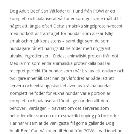
Dog Adult Beef Can Våtfoder till Hund från POW! är ett
komplett och balanserat våtfoder som gör varje måltid till
något att längta efter! Detta smakrika singelprotein-recept
med nötkött är framtaget för hundar som älskar fyllig
smak och mjuk konsistens – samtidigt som du som
hundägare får ett näringsrikt helfoder med noggrant
utvalda ingredienser. Endast animaliskt protein från nöt
Med lamm som enda animaliska proteinkälla passar
receptet perfekt för hundar som mår bra av ett enklare och
tydligare innehåll. Det härliga våtfodret är både lätt att
servera och extra uppskattad även av kräsna hundar.
Komplett helfoder för vuxna hundar Varje portion är
komplett och balanserad för att ge hunden allt den
behöver i vardagen – oavsett om det serveras som
helfoder eller som en extra smakrik topping på torrfodret.
Här har vi samlat de vanligaste frågorna gällande Dog
Adult Beef Can Våtfoder till Hund från POW!: Vad innebär