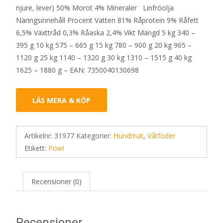
njure, lever) 50% Morot 4% Mineraler Linfröolja
Näringsinnehåll Procent Vatten 81% Råprotein 9% Råfett
6,5% Växttråd 0,3% Råaska 2,4% Vikt Mängd 5 kg 340 –
395 g 10 kg 575 – 665 g 15 kg 780 – 900 g 20 kg 965 –
1120 g 25 kg 1140 – 1320 g 30 kg 1310 – 1515 g 40 kg
1625 – 1880 g – EAN: 7350040130698
LÄS MERA & KÖP
Artikelnr:
31977
Kategorier:
Hundmat
,
Våtfoder
Etikett:
Pow!
Recensioner (0)
Recensioner